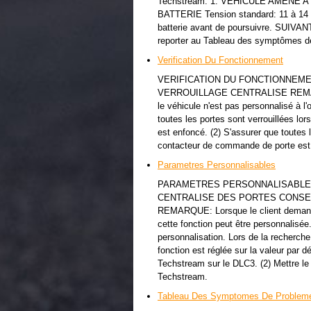
Techstream. 1. VEHICULE AMENE A
BATTERIE Tension standard: 11 à 14 V 
batterie avant de poursuivre. S
reporter au Tableau des symptômes d
Verification Du Fonctionnement
VERIFICATION DU FONCTIONNEME
VERROUILLAGE CENTRALISE REMARQUE
le véhicule n'est pas personnalisé à l'
toutes les portes sont verrouillées lo
est enfoncé. (2) S'assurer que toutes 
contacteur de commande de porte est
Parametres Personnalisables
PARAMETRES PERSONNALISABLES
CENTRALISE DES PORTES CONSEIL: Le
REMARQUE: Lorsque le client demande 
cette fonction peut être personnalisée.
personnalisation. Lors de la recherche
fonction est réglée sur la valeur par d
Techstream sur le DLC3. (2) Mettre le 
Techstream.
Tableau Des Symptomes De Problem