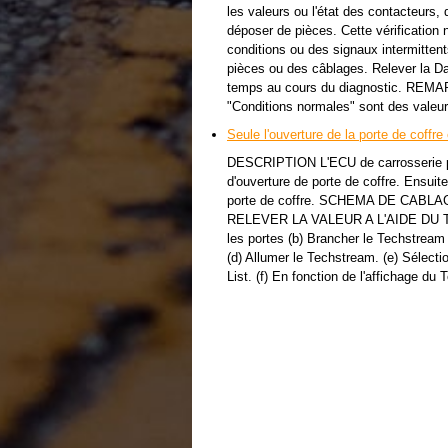
les valeurs ou l'état des contacteurs,
déposer de pièces. Cette vérification 
conditions ou des signaux intermitten
pièces ou des câblages. Relever la Da
temps au cours du diagnostic. REMAR
"Conditions normales" sont des valeur
Seule l'ouverture de la porte de coffre
DESCRIPTION L'ECU de carrosserie pri
d'ouverture de porte de coffre. Ensuite
porte de coffre. SCHEMA DE CA
RELEVER LA VALEUR A L'AIDE DU T
les portes (b) Brancher le Techstream 
(d) Allumer le Techstream. (e) Sélect
List. (f) En fonction de l'affichage du 