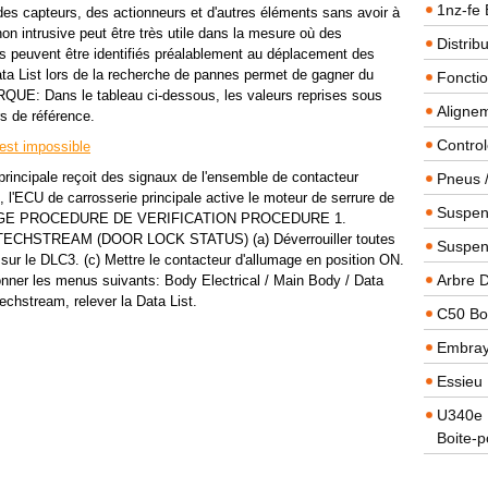
1nz-fe 
 des capteurs, des actionneurs et d'autres éléments sans avoir à
non intrusive peut être très utile dans la mesure où des
Distrib
ts peuvent être identifiés préalablement au déplacement des
ta List lors de la recherche de pannes permet de gagner du
Foncti
QUE: Dans le tableau ci-dessous, les valeurs reprises sous
Alignem
s de référence.
Contro
 est impossible
ncipale reçoit des signaux de l'ensemble de contacteur
Pneus 
, l'ECU de carrosserie principale active le moteur de serrure de
Suspens
BLAGE PROCEDURE DE VERIFICATION PROCEDURE 1.
ECHSTREAM (DOOR LOCK STATUS) (a) Déverrouiller toutes
Suspen
sur le DLC3. (c) Mettre le contacteur d'allumage en position ON.
Arbre 
ionner les menus suivants: Body Electrical / Main Body / Data
Techstream, relever la Data List.
C50 Boi
Embra
Essieu 
U340e B
Boite-p