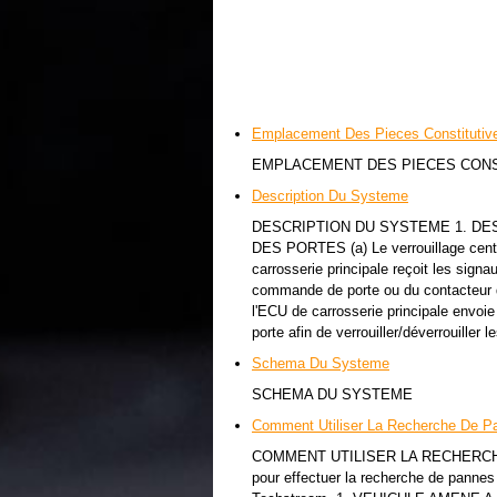
Emplacement Des Pieces Constitutiv
EMPLACEMENT DES PIECES CON
Description Du Systeme
DESCRIPTION DU SYSTEME 1. DE
DES PORTES (a) Le verrouillage centra
carrosserie principale reçoit les sign
commande de porte ou du contacteur de
l'ECU de carrosserie principale envo
porte afin de verrouiller/déverrouiller 
Schema Du Systeme
SCHEMA DU SYSTEME
Comment Utiliser La Recherche De P
COMMENT UTILISER LA RECHERCHE D
pour effectuer la recherche de pannes 