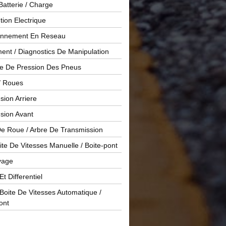
Batterie / Charge
ution Electrique
onnement En Reseau
ent / Diagnostics De Manipulation
le De Pression Des Pneus
/ Roues
ion Arriere
sion Avant
De Roue / Arbre De Transmission
te De Vitesses Manuelle / Boite-pont
yage
Et Differentiel
oite De Vitesses Automatique /
ont