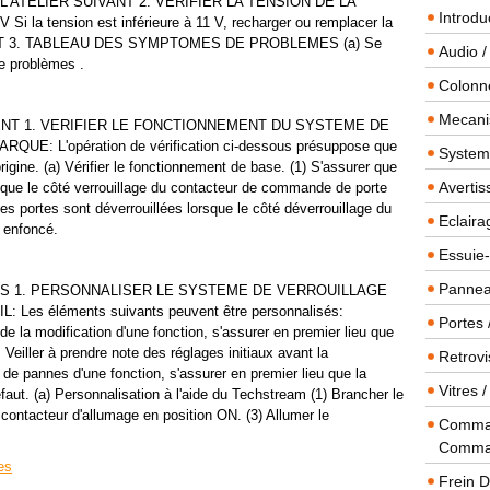
 L'ATELIER SUIVANT 2. VERIFIER LA TENSION DE LA
Introdu
Si la tension est inférieure à 11 V, recharger ou remplacer la
UIVANT 3. TABLEAU DES SYMPTOMES DE PROBLEMES (a) Se
Audio /
e problèmes .
Colonn
Mecanis
NT 1. VERIFIER LE FONCTIONNEMENT DU SYSTEME DE
: L'opération de vérification ci-dessous présuppose que
Systeme
origine. (a) Vérifier le fonctionnement de base. (1) S'assurer que
Averti
rsque le côté verrouillage du contacteur de commande de porte
les portes sont déverrouillées lorsque le côté déverrouillage du
Eclaira
 enfoncé.
Essuie-
Panneau
 1. PERSONNALISER LE SYSTEME DE VERROUILLAGE
s éléments suivants peuvent être personnalisés:
Portes 
la modification d'une fonction, s'assurer en premier lieu que
 Veiller à prendre note des réglages initiaux avant la
Retrovi
 de pannes d'une fonction, s'assurer en premier lieu que la
Vitres 
éfaut. (a) Personnalisation à l'aide du Techstream (1) Brancher le
contacteur d'allumage en position ON. (3) Allumer le
Comman
Comma
es
Frein 