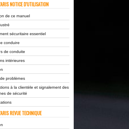
ARIS NOTICE D'UTILISATION
tion de ce manuel
lustré
ent sécuritaire essentiel
de conduire
s de conduite
ns intérieures
en
 de problèmes
tions à la clientèle et signalement des
es de sécurité
cations
ARIS REVUE TECHNIQUE
en