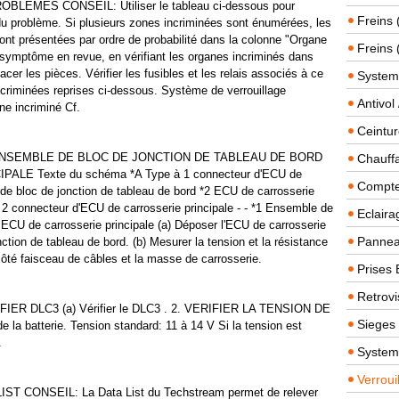
MES CONSEIL: Utiliser le tableau ci-dessous pour
Freins 
 problème. Si plusieurs zones incriminées sont énumérées, les
t présentées par ordre de probabilité dans la colonne "Organe
Freins 
symptôme en revue, en vérifiant les organes incriminés dans
lacer les pièces. Vérifier les fusibles et les relais associés à ce
System
ncriminées reprises ci-dessous. Système de verrouillage
Antivol
e incriminé Cf.
Ceintur
'ENSEMBLE DE BLOC DE JONCTION DE TABLEAU DE BORD
Chauffa
LE Texte du schéma *A Type à 1 connecteur d'ECU de
Compteu
 de bloc de jonction de tableau de bord *2 ECU de carrosserie
2 connecteur d'ECU de carrosserie principale - - *1 Ensemble de
Eclairag
 ECU de carrosserie principale (a) Déposer l'ECU de carrosserie
Panneau
ction de tableau de bord. (b) Mesurer la tension et la résistance
ôté faisceau de câbles et la masse de carrosserie.
Prises 
Retrovi
R DLC3 (a) Vérifier le DLC3 . 2. VERIFIER LA TENSION DE
Sieges
 la batterie. Tension standard: 11 à 14 V Si la tension est
.
System
Verroui
ST CONSEIL: La Data List du Techstream permet de relever