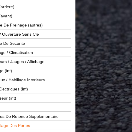
(arriere)
(avant)
e De Freinage (autres)
 / Ouverture Sans Cle
e De Securite
ge / Climatisation
rs / Jauges / Affichage
e (int)
x / Habillage Interieurs
Electriques (int)
seur (int)
es De Retenue Supplementaire
llage Des Portes