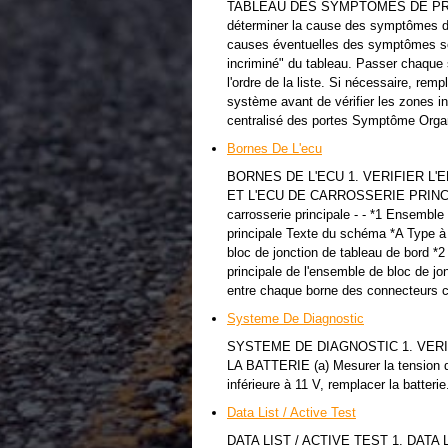
TABLEAU DES SYMPTOMES DE PROBLE
déterminer la cause des symptômes du
causes éventuelles des symptômes son
incriminé" du tableau. Passer chaque 
l'ordre de la liste. Si nécessaire, remp
système avant de vérifier les zones i
centralisé des portes Symptôme Organ
Bornes De L'ecu
BORNES DE L'ECU 1. VERIFIER L
ET L'ECU DE CARROSSERIE PRINCIPA
carrosserie principale - - *1 Ensemble
principale Texte du schéma *A Type à 
bloc de jonction de tableau de bord *2
principale de l'ensemble de bloc de jon
entre chaque borne des connecteurs c
Systeme De Diagnostic
SYSTEME DE DIAGNOSTIC 1. VERIFIE
LA BATTERIE (a) Mesurer la tension de
inférieure à 11 V, remplacer la batterie
Data List / Active Test
DATA LIST / ACTIVE TEST 1. DATA LI