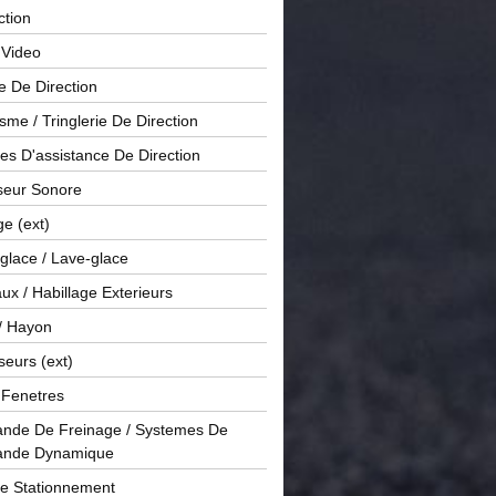
ction
 Video
e De Direction
me / Tringlerie De Direction
s D'assistance De Direction
sseur Sonore
ge (ext)
glace / Lave-glace
x / Habillage Exterieurs
/ Hayon
seurs (ext)
/ Fenetres
de De Freinage / Systemes De
nde Dynamique
De Stationnement