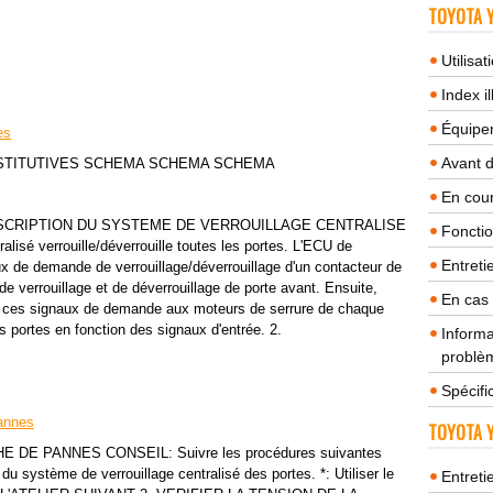
TOYOTA Y
Utilisa
Index il
Équipem
es
Avant 
STITUTIVES SCHEMA SCHEMA SCHEMA
En cour
SCRIPTION DU SYSTEME DE VERROUILLAGE CENTRALISE
Fonctio
lisé verrouille/déverrouille toutes les portes. L'ECU de
Entreti
aux de demande de verrouillage/déverrouillage d'un contacteur de
 verrouillage et de déverrouillage de porte avant. Ensuite,
En cas
ie ces signaux de demande aux moteurs de serrure de chaque
les portes en fonction des signaux d'entrée. 2.
Informa
problèm
Spécifi
annes
TOYOTA Y
E PANNES CONSEIL: Suivre les procédures suivantes
du système de verrouillage centralisé des portes. *: Utiliser le
Entreti