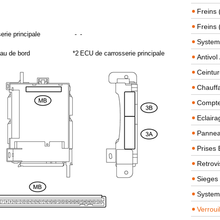
Freins 
Freins 
rie principale
-
-
System
eau de bord
*2
ECU de carrosserie principale
Antivol
Ceintur
Chauffa
Compteu
Eclairag
Panneau
Prises 
Retrovi
Sieges
System
Verroui