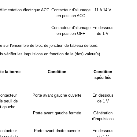
Alimentation électrique ACC
Contacteur d'allumage
11 à 14 V
en position ACC
Contacteur d'allumage
En dessous
en position OFF
de 1 V
le sur l'ensemble de bloc de jonction de tableau de bord.
is vérifier les impulsions en fonction de la (des) valeur(s)
de la borne
Condition
Condition
spécifiée
contacteur
Porte avant gauche ouverte
En dessous
de seuil de
de 1 V
nt gauche
Porte avant gauche fermée
Génération
d'impulsions
contacteur
Porte avant droite ouverte
En dessous
de seuil de
de 1 V