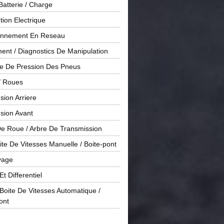
Batterie / Charge
ution Electrique
onnement En Reseau
ent / Diagnostics De Manipulation
le De Pression Des Pneus
/ Roues
ion Arriere
sion Avant
De Roue / Arbre De Transmission
te De Vitesses Manuelle / Boite-pont
yage
Et Differentiel
oite De Vitesses Automatique /
ont