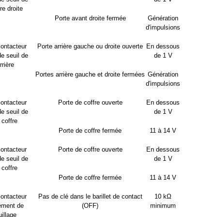
re droite
Porte avant droite fermée
Génération
d'impulsions
contacteur
Porte arrière gauche ou droite ouverte
En dessous
de seuil de
de 1 V
rrière
Portes arrière gauche et droite fermées
Génération
d'impulsions
contacteur
Porte de coffre ouverte
En dessous
de seuil de
de 1 V
 coffre
Porte de coffre fermée
11 à 14 V
contacteur
Porte de coffre ouverte
En dessous
de seuil de
de 1 V
 coffre
Porte de coffre fermée
11 à 14 V
contacteur
Pas de clé dans le barillet de contact
10 kΩ
sement de
(OFF)
minimum
illage