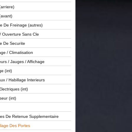
(arriere)
(avant)
e De Freinage (autres)
 / Ouverture Sans Cle
e De Securite
ge / Climatisation
rs / Jauges / Affichage
e (int)
x / Habillage Interieurs
Electriques (int)
seur (int)
es De Retenue Supplementaire
llage Des Portes