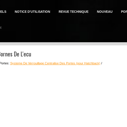
ELS
NOTICE D'UTILISATION
REVUE TECHNIQUE
NOUVEAU
PO
Bornes De L'ecu
 Portes:
Systeme De Verrouillage Centralise Des Portes (pour Hatchback)
/