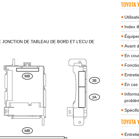
TOYOTA Y
Utilisa
Index il
Équipem
E JONCTION DE TABLEAU DE BORD ET L'ECU DE
Avant 
En cour
Fonctio
Entreti
En cas
Informa
problèm
Spécifi
TOYOTA Y
Entreti