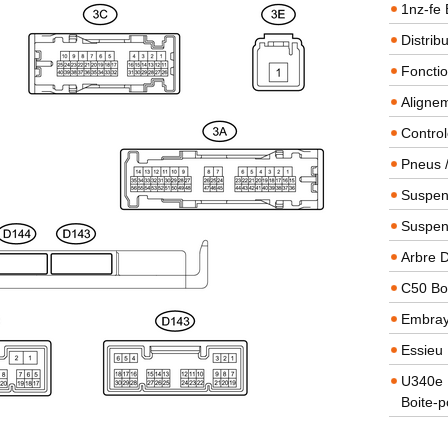
1nz-fe 
Distrib
Foncti
Alignem
Contro
Pneus 
Suspens
Suspen
Arbre 
C50 Boi
Embra
Essieu 
U340e B
Boite-p