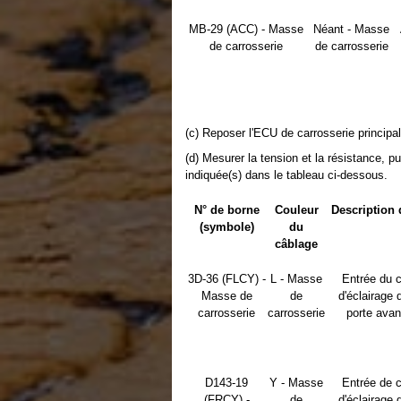
MB-29 (ACC) - Masse
Néant - Masse
de carrosserie
de carrosserie
(c) Reposer l'ECU de carrosserie principa
(d) Mesurer la tension et la résistance, pu
indiquée(s) dans le tableau ci-dessous.
N° de borne
Couleur
Description 
(symbole)
du
câblage
3D-36 (FLCY) -
L - Masse
Entrée du 
Masse de
de
d'éclairage 
carrosserie
carrosserie
porte ava
D143-19
Y - Masse
Entrée de 
(FRCY) -
de
d'éclairage 