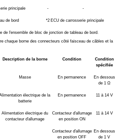
rie principale
-
-
eau de bord
*2
ECU de carrosserie principale
le de l'ensemble de bloc de jonction de tableau de bord.
ntre chaque borne des connecteurs côté faisceau de câbles et la
Description de la borne
Condition
Condition
spécifiée
Masse
En permanence
En dessous
de 1 Ω
Alimentation électrique de la
En permanence
11 à 14 V
batterie
Alimentation électrique du
Contacteur d'allumage
11 à 14 V
contacteur d'allumage
en position ON
Contacteur d'allumage
En dessous
en position OFF
de 1 V