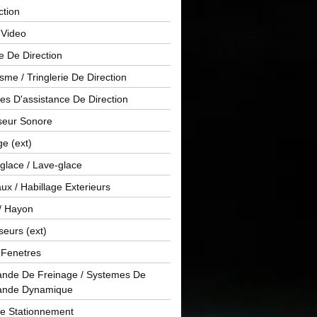
ction
 Video
e De Direction
me / Tringlerie De Direction
s D'assistance De Direction
sseur Sonore
ge (ext)
glace / Lave-glace
x / Habillage Exterieurs
/ Hayon
seurs (ext)
/ Fenetres
de De Freinage / Systemes De
nde Dynamique
De Stationnement