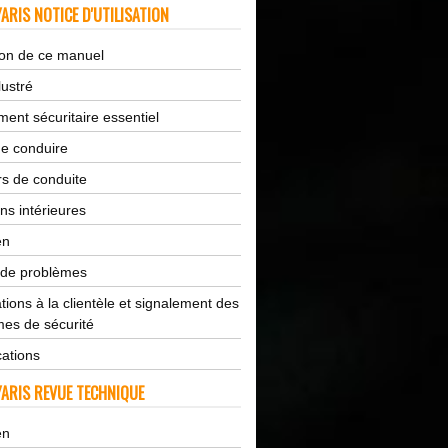
ARIS NOTICE D'UTILISATION
tion de ce manuel
lustré
ent sécuritaire essentiel
de conduire
s de conduite
ns intérieures
en
 de problèmes
tions à la clientèle et signalement des
es de sécurité
cations
ARIS REVUE TECHNIQUE
en