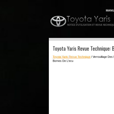
MANU
Toyota Yaris Revue Technique: 
Toyota Yaris Revue Technique
/ Verrouillage Des
Bornes De L'ecu