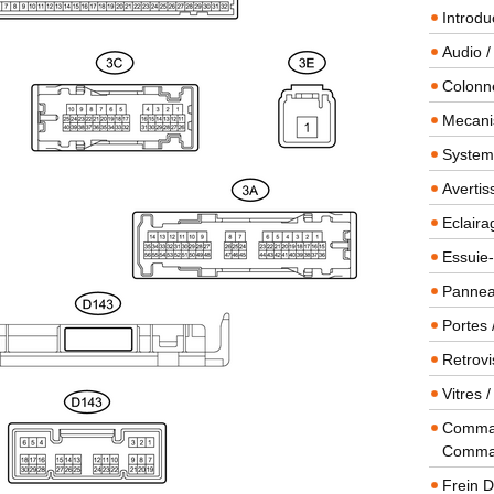
Introdu
Audio /
Colonn
Mecanis
Systeme
Averti
Eclaira
Essuie-
Panneau
Portes 
Retrovi
Vitres 
Comman
Comma
Frein 