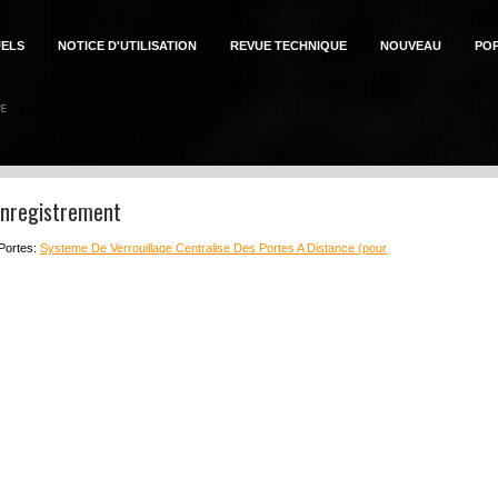
ELS
NOTICE D'UTILISATION
REVUE TECHNIQUE
NOUVEAU
PO
Enregistrement
 Portes:
Systeme De Verrouillage Centralise Des Portes A Distance (pour