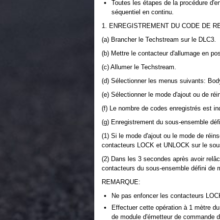
Toutes les étapes de la procédure d'e
séquentiel en continu.
1. ENREGISTREMENT DU CODE DE RE
(a) Brancher le Techstream sur le DLC3.
(b) Mettre le contacteur d'allumage en po
(c) Allumer le Techstream.
(d) Sélectionner les menus suivants: Body 
(e) Sélectionner le mode d'ajout ou de réi
(f) Le nombre de codes enregistrés est in
(g) Enregistrement du sous-ensemble déf
(1) Si le mode d'ajout ou le mode de réin
contacteurs LOCK et UNLOCK sur le sous
(2) Dans les 3 secondes après avoir rel
contacteurs du sous-ensemble défini de 
REMARQUE:
Ne pas enfoncer les contacteurs LO
Effectuer cette opération à 1 mètre du
de module d'émetteur de commande de