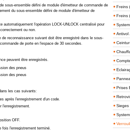
s de sous-ensemble défini de module d'émetteur de commande de
Freins 
trement du sous-ensemble défini de module d'émetteur de
Freins 
cute automatiquement l'opération LOCK-UNLOCK centralisé pour
System
é correctement ou non.
Antivol
de de reconnaissance suivant doit être enregistré dans le sous-
Ceintur
 commande de porte en l'espace de 30 secondes.
Chauffa
ce peuvent être enregistrés.
Compteu
ssion des pneus
Eclairag
ssion des pneus
Panneau
Prises 
dans les cas suivants:
Retrovi
s après l'enregistrement d'un code.
Sieges
r l'enregistrement.
System
osition OFF.
Verroui
e fois l'enregistrement terminé.