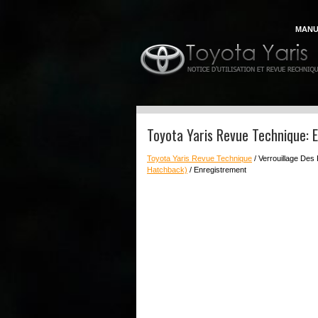
MANU
Toyota Yaris Revue Technique: 
Toyota Yaris Revue Technique
/ Verrouillage Des
Hatchback)
/ Enregistrement