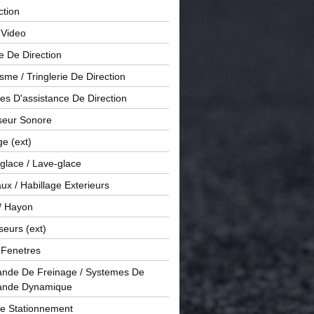
ction
 Video
e De Direction
me / Tringlerie De Direction
s D'assistance De Direction
sseur Sonore
ge (ext)
glace / Lave-glace
x / Habillage Exterieurs
/ Hayon
seurs (ext)
/ Fenetres
de De Freinage / Systemes De
nde Dynamique
De Stationnement