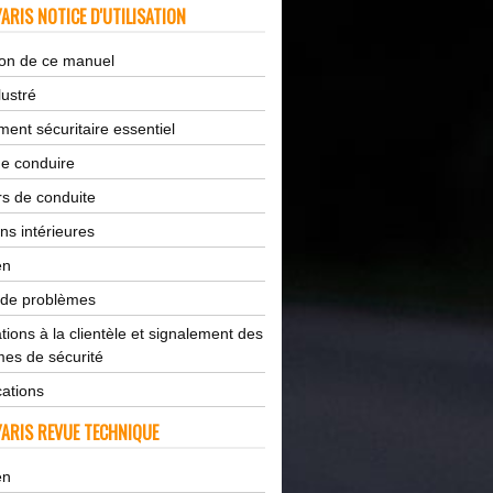
ARIS NOTICE D'UTILISATION
tion de ce manuel
lustré
ent sécuritaire essentiel
de conduire
s de conduite
ns intérieures
en
 de problèmes
tions à la clientèle et signalement des
es de sécurité
cations
ARIS REVUE TECHNIQUE
en