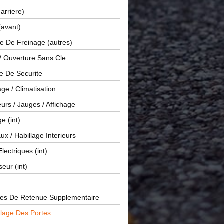
(arriere)
(avant)
e De Freinage (autres)
 / Ouverture Sans Cle
e De Securite
ge / Climatisation
rs / Jauges / Affichage
e (int)
x / Habillage Interieurs
Electriques (int)
seur (int)
es De Retenue Supplementaire
llage Des Portes