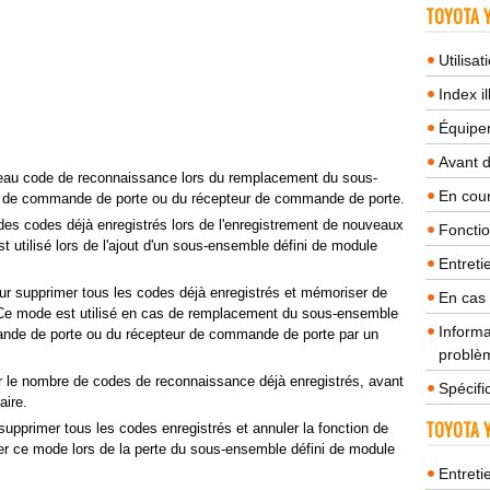
TOYOTA Y
Utilisa
Index il
Équipem
Avant 
veau code de reconnaissance lors du remplacement du sous-
En cour
r de commande de porte ou du récepteur de commande de porte.
es codes déjà enregistrés lors de l'enregistrement de nouveaux
Fonctio
utilisé lors de l'ajout d'un sous-ensemble défini de module
Entreti
our supprimer tous les codes déjà enregistrés et mémoriser de
En cas
e mode est utilisé en cas de remplacement du sous-ensemble
Informa
ande de porte ou du récepteur de commande de porte par un
problèm
er le nombre de codes de reconnaissance déjà enregistrés, avant
Spécifi
aire.
TOYOTA Y
 supprimer tous les codes enregistrés et annuler la fonction de
iser ce mode lors de la perte du sous-ensemble défini de module
Entreti