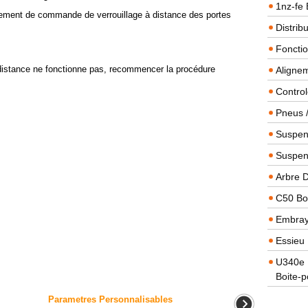
1nz-fe 
onnement de commande de verrouillage à distance des portes
Distrib
Foncti
à distance ne fonctionne pas, recommencer la procédure
Alignem
Contro
Pneus 
Suspens
Suspen
Arbre 
C50 Boi
Embra
Essieu 
U340e B
Boite-p
Parametres Personnalisables