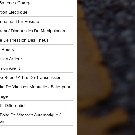
Batterie / Charge
ution Electrique
onnement En Reseau
ent / Diagnostics De Manipulation
le De Pression Des Pneus
/ Roues
ion Arriere
sion Avant
De Roue / Arbre De Transmission
te De Vitesses Manuelle / Boite-pont
yage
Et Differentiel
oite De Vitesses Automatique /
ont