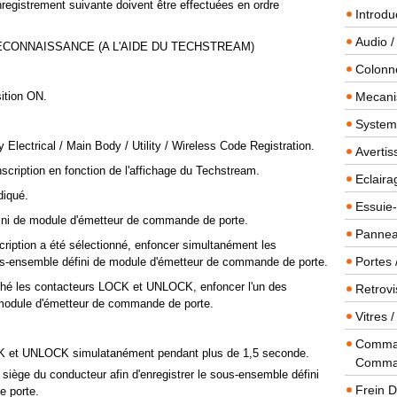
nregistrement suivante doivent être effectuées en ordre
Introdu
Audio /
CONNAISSANCE (A L'AIDE DU TECHSTREAM)
Colonn
sition ON.
Mecanis
Systeme
Electrical / Main Body / Utility / Wireless Code Registration.
Averti
nscription en fonction de l'affichage du Techstream.
Eclaira
diqué.
Essuie-
ini de module d'émetteur de commande de porte.
Panneau
scription a été sélectionné, enfoncer simultanément les
Portes 
-ensemble défini de module d'émetteur de commande de porte.
âché les contacteurs LOCK et UNLOCK, enfoncer l'un des
Retrovi
module d'émetteur de commande de porte.
Vitres 
Comman
CK et UNLOCK simulatanément pendant plus de 1,5 seconde.
Comma
 siège du conducteur afin d'enregistrer le sous-ensemble défini
Frein 
 porte.