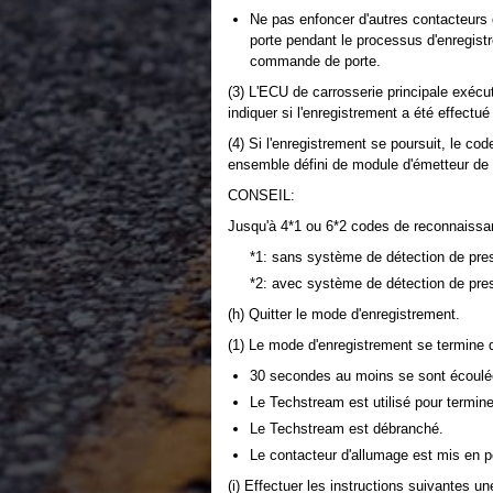
Ne pas enfoncer d'autres contacteur
porte pendant le processus d'enregis
commande de porte.
(3) L'ECU de carrosserie principale exé
indiquer si l'enregistrement a été effectu
(4) Si l'enregistrement se poursuit, le co
ensemble défini de module d'émetteur de
CONSEIL:
Jusqu'à 4*1 ou 6*2 codes de reconnaissan
*1: sans système de détection de pre
*2: avec système de détection de pre
(h) Quitter le mode d'enregistrement.
(1) Le mode d'enregistrement se termine 
30 secondes au moins se sont écoulée
Le Techstream est utilisé pour termine
Le Techstream est débranché.
Le contacteur d'allumage est mis en p
(i) Effectuer les instructions suivantes un