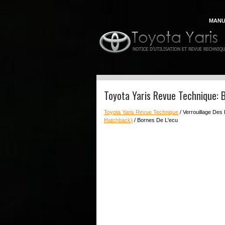
MANU
Toyota Yaris Revue Technique: 
Toyota Yaris Revue Technique
/ Verrouillage Des
Hatchback)
/ Bornes De L'ecu