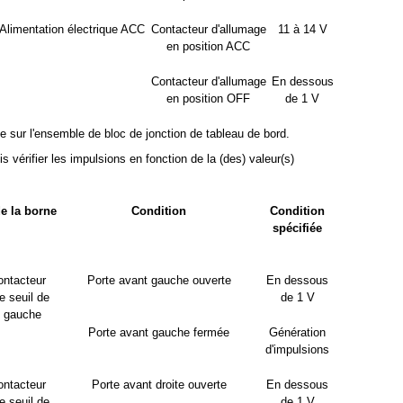
Alimentation électrique ACC
Contacteur d'allumage
11 à 14 V
en position ACC
Contacteur d'allumage
En dessous
en position OFF
de 1 V
le sur l'ensemble de bloc de jonction de tableau de bord.
is vérifier les impulsions en fonction de la (des) valeur(s)
e la borne
Condition
Condition
spécifiée
ontacteur
Porte avant gauche ouverte
En dessous
e seuil de
de 1 V
t gauche
Porte avant gauche fermée
Génération
d'impulsions
ontacteur
Porte avant droite ouverte
En dessous
e seuil de
de 1 V