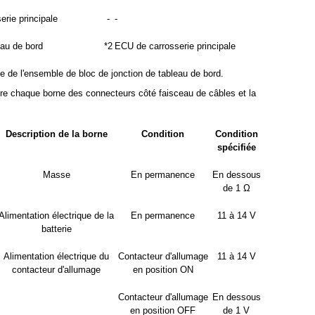
rie principale
-
-
eau de bord
*2
ECU de carrosserie principale
le de l'ensemble de bloc de jonction de tableau de bord.
ntre chaque borne des connecteurs côté faisceau de câbles et la
Description de la borne
Condition
Condition
spécifiée
Masse
En permanence
En dessous
de 1 Ω
Alimentation électrique de la
En permanence
11 à 14 V
batterie
Alimentation électrique du
Contacteur d'allumage
11 à 14 V
contacteur d'allumage
en position ON
Contacteur d'allumage
En dessous
en position OFF
de 1 V