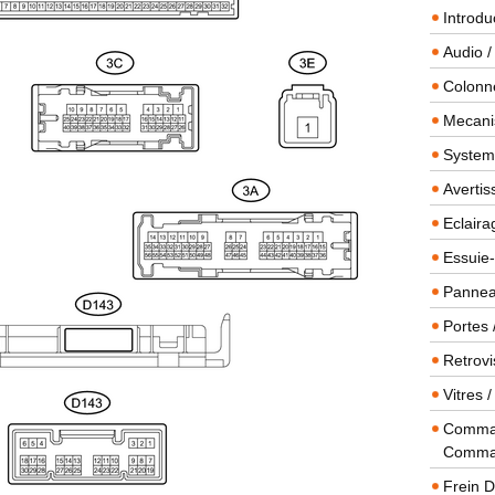
Introdu
Audio /
Colonn
Mecanis
Systeme
Averti
Eclaira
Essuie-
Panneau
Portes 
Retrovi
Vitres 
Comman
Comma
Frein 