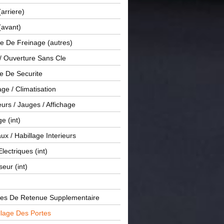
(arriere)
(avant)
e De Freinage (autres)
 / Ouverture Sans Cle
e De Securite
ge / Climatisation
rs / Jauges / Affichage
e (int)
x / Habillage Interieurs
Electriques (int)
seur (int)
es De Retenue Supplementaire
llage Des Portes