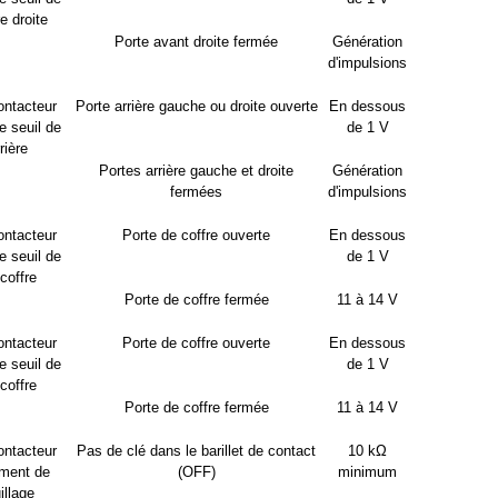
re droite
Porte avant droite fermée
Génération
d'impulsions
ontacteur
Porte arrière gauche ou droite ouverte
En dessous
e seuil de
de 1 V
rière
Portes arrière gauche et droite
Génération
fermées
d'impulsions
ontacteur
Porte de coffre ouverte
En dessous
e seuil de
de 1 V
coffre
Porte de coffre fermée
11 à 14 V
ontacteur
Porte de coffre ouverte
En dessous
e seuil de
de 1 V
coffre
Porte de coffre fermée
11 à 14 V
ontacteur
Pas de clé dans le barillet de contact
10 kΩ
ement de
(OFF)
minimum
illage