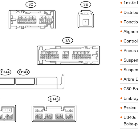
1nz-fe 
Distrib
Foncti
Alignem
Contro
Pneus 
Suspens
Suspen
Arbre 
C50 Boi
Embra
Essieu 
U340e B
Boite-p