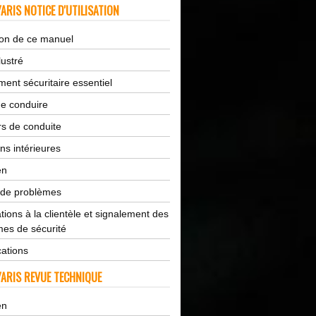
ARIS NOTICE D'UTILISATION
tion de ce manuel
lustré
ent sécuritaire essentiel
de conduire
s de conduite
ns intérieures
en
 de problèmes
tions à la clientèle et signalement des
es de sécurité
cations
ARIS REVUE TECHNIQUE
en