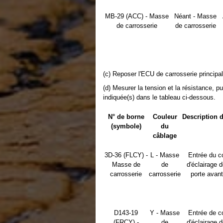
MB-29 (ACC) - Masse
Néant - Masse
de carrosserie
de carrosserie
(c) Reposer l'ECU de carrosserie principa
(d) Mesurer la tension et la résistance, pu
indiquée(s) dans le tableau ci-dessous.
N° de borne
Couleur
Description d
(symbole)
du
câblage
3D-36 (FLCY) -
L - Masse
Entrée du c
Masse de
de
d'éclairage d
carrosserie
carrosserie
porte avan
D143-19
Y - Masse
Entrée de c
(FRCY) -
de
d'éclairage d