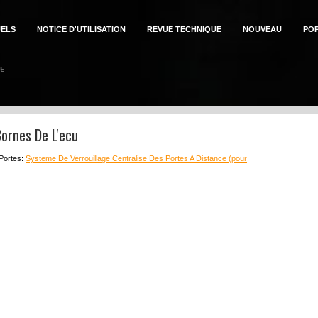
ELS
NOTICE D'UTILISATION
REVUE TECHNIQUE
NOUVEAU
PO
Bornes De L'ecu
 Portes:
Systeme De Verrouillage Centralise Des Portes A Distance (pour