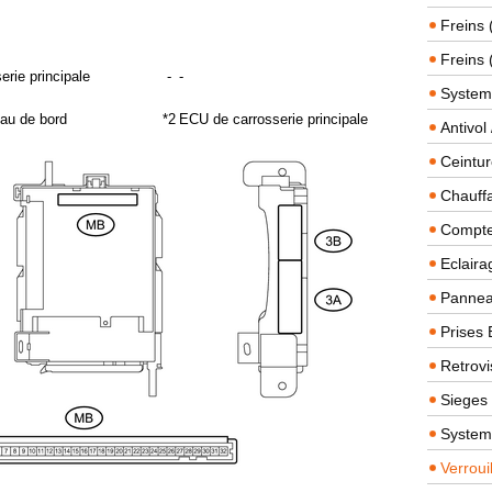
Freins 
Freins 
rie principale
-
-
System
eau de bord
*2
ECU de carrosserie principale
Antivol
Ceintur
Chauffa
Compteu
Eclairag
Panneau
Prises 
Retrovi
Sieges
System
Verroui