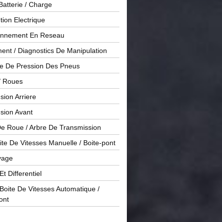
Batterie / Charge
ution Electrique
onnement En Reseau
ent / Diagnostics De Manipulation
le De Pression Des Pneus
/ Roues
ion Arriere
sion Avant
De Roue / Arbre De Transmission
te De Vitesses Manuelle / Boite-pont
yage
Et Differentiel
oite De Vitesses Automatique /
ont