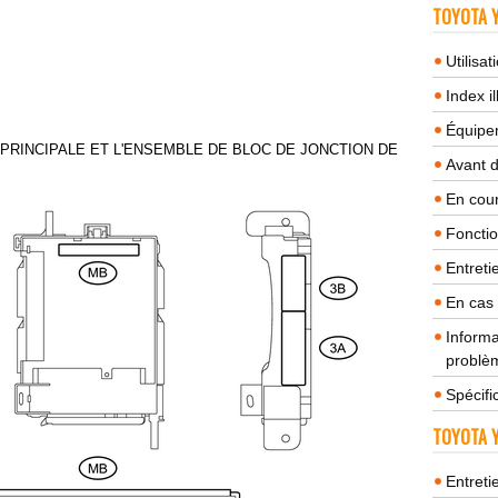
TOYOTA Y
Utilisa
Index il
Équipem
 PRINCIPALE ET L'ENSEMBLE DE BLOC DE JONCTION DE
Avant 
En cour
Fonctio
Entreti
En cas
Informa
problèm
Spécifi
TOYOTA Y
Entreti