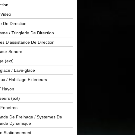
ction
 Video
e De Direction
me / Tringlerie De Direction
s D'assistance De Direction
sseur Sonore
ge (ext)
glace / Lave-glace
x / Habillage Exterieurs
/ Hayon
seurs (ext)
/ Fenetres
de De Freinage / Systemes De
nde Dynamique
De Stationnement