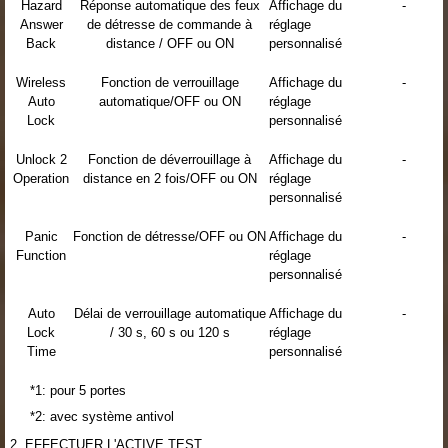
Hazard
Réponse automatique des feux
Affichage du
-
Answer
de détresse de commande à
réglage
Back
distance / OFF ou ON
personnalisé
Wireless
Fonction de verrouillage
Affichage du
-
Auto
automatique/OFF ou ON
réglage
Lock
personnalisé
Unlock 2
Fonction de déverrouillage à
Affichage du
-
Operation
distance en 2 fois/OFF ou ON
réglage
personnalisé
Panic
Fonction de détresse/OFF ou ON
Affichage du
-
Function
réglage
personnalisé
Auto
Délai de verrouillage automatique
Affichage du
-
Lock
/ 30 s, 60 s ou 120 s
réglage
Time
personnalisé
*1: pour 5 portes
*2: avec système antivol
2. EFFECTUER L'ACTIVE TEST