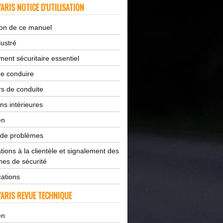
ARIS NOTICE D'UTILISATION
tion de ce manuel
lustré
ent sécuritaire essentiel
de conduire
s de conduite
ns intérieures
en
 de problèmes
tions à la clientèle et signalement des
es de sécurité
cations
ARIS REVUE TECHNIQUE
en