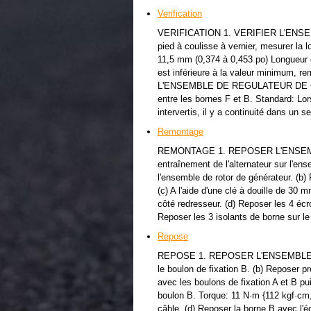
Verification
VERIFICATION 1. VERIFIER L'ENSE
pied à coulisse à vernier, mesurer la
11,5 mm (0,374 à 0,453 po) Longueur
est inférieure à la valeur minimum, r
L'ENSEMBLE DE REGULATEUR DE GENER
entre les bornes F et B. Standard: Lors
intervertis, il y a continuité dans un 
Remontage
REMONTAGE 1. REPOSER L'ENSEMBL
entraînement de l'alternateur sur l'
l'ensemble de rotor de générateur. (b)
(c) A l'aide d'une clé à douille de 30
côté redresseur. (d) Reposer les 4 écro
Reposer les 3 isolants de borne sur le
Repose
REPOSE 1. REPOSER L'ENSEMBLE DE
le boulon de fixation B. (b) Reposer p
avec les boulons de fixation A et B pui
boulon B. Torque: 11 N·m {112 kgf·cm, 
câble. (d) Reposer la borne B avec l'é