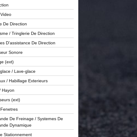
ction
 Video
e De Direction
me / Tringlerie De Direction
s D'assistance De Direction
sseur Sonore
ge (ext)
glace / Lave-glace
x / Habillage Exterieurs
/ Hayon
seurs (ext)
/ Fenetres
de De Freinage / Systemes De
nde Dynamique
De Stationnement