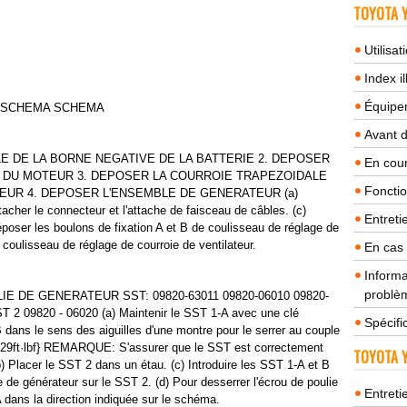
TOYOTA Y
Utilisa
Index il
Équipem
A SCHEMA SCHEMA
Avant 
E DE LA BORNE NEGATIVE DE LA BATTERIE 2. DEPOSER
En cour
 DU MOTEUR 3. DEPOSER LA COURROIE TRAPEZOIDALE
Fonctio
EUR 4. DEPOSER L'ENSEMBLE DE GENERATEUR (a)
cher le connecteur et l'attache de faisceau de câbles. (c)
Entreti
époser les boulons de fixation A et B de coulisseau de réglage de
 coulisseau de réglage de courroie de ventilateur.
En cas
Informa
problèm
 DE GENERATEUR SST: 09820-63011 09820-06010 09820-
 2 09820 - 06020 (a) Maintenir le SST 1-A avec une clé
Spécifi
dans le sens des aiguilles d'une montre pour le serrer au couple
, 29ft·lbf} REMARQUE: S'assurer que le SST est correctement
TOYOTA Y
(b) Placer le SST 2 dans un étau. (c) Introduire les SST 1-A et B
e de générateur sur le SST 2. (d) Pour desserrer l'écrou de poulie
Entreti
A dans la direction indiquée sur le schéma.