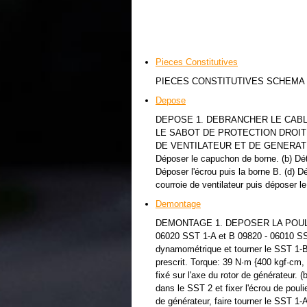
Pieces Constitutives
PIECES CONSTITUTIVES SCHEM
Depose
DEPOSE 1. DEBRANCHER LE CABL
LE SABOT DE PROTECTION DROIT
DE VENTILATEUR ET DE GENERAT
Déposer le capuchon de borne. (b) Déta
Déposer l'écrou puis la borne B. (d) D
courroie de ventilateur puis déposer le
Demontage
DEMONTAGE 1. DEPOSER LA POULIE
06020 SST 1-A et B 09820 - 06010 SST
dynamométrique et tourner le SST 1-B 
prescrit. Torque: 39 N·m {400 kgf·cm
fixé sur l'axe du rotor de générateur. 
dans le SST 2 et fixer l'écrou de pouli
de générateur, faire tourner le SST 1-