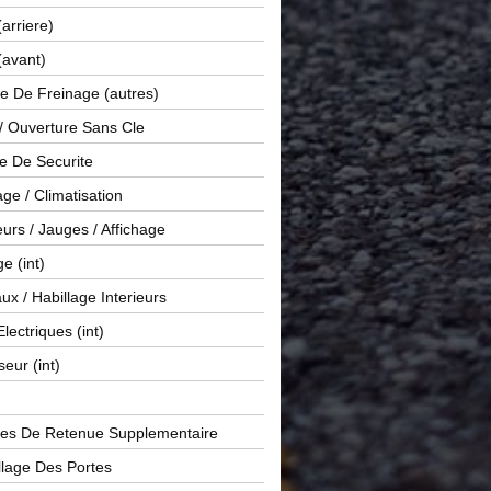
(arriere)
(avant)
e De Freinage (autres)
 / Ouverture Sans Cle
e De Securite
ge / Climatisation
rs / Jauges / Affichage
e (int)
x / Habillage Interieurs
Electriques (int)
seur (int)
es De Retenue Supplementaire
llage Des Portes