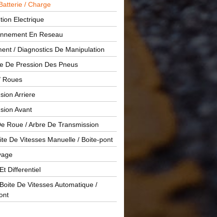
Batterie / Charge
ution Electrique
onnement En Reseau
ent / Diagnostics De Manipulation
le De Pression Des Pneus
/ Roues
ion Arriere
sion Avant
De Roue / Arbre De Transmission
te De Vitesses Manuelle / Boite-pont
yage
Et Differentiel
oite De Vitesses Automatique /
ont