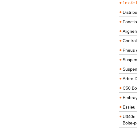
1nz-fe 
Distrib
Foncti
Alignem
Contro
Pneus 
Suspens
Suspen
Arbre 
C50 Boi
Embra
Essieu 
U340e B
Boite-p