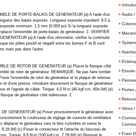
Introdu
Audio /
MBLE DE PORTE-BALAIS DE GENERATEUR (a) A l'aide d'un
 longueur des balais exposés. Longueur exposée standard: 9,5 à
Colonn
 exposée minimum: 1,5 mm (0,059 po) Si la longueur exposée
emplacer l'ensemble de porte-balais de générateur. 2. VERIFIER
Mecanis
ATEUR (a) A l'aide d'un ohmmètre, vérifier la continuité
Systeme
que les pôles positif et négatif entre les bornes F et B sont
sens mais pas dans l'autre.
Averti
Eclaira
E DE ROTOR DE GENERATEUR (a) Placer le flasque côté
Essuie-
ensemble de rotor de générateur. REMARQUE: Ne pas faire tomber
 Poser l'ensemble de rotor de générateur et la plaque de retenue.
Panneau
 mm et d'une presse, introduire doucement le flasque de générateur
us et l'agrafe de câble. Torque: 4,5 N·m {46 kgf·cm, 40in·lbf} (e)
Portes 
 flasque de générateur côté redresseur. 2.
Retrovi
Vitres 
 GENERATEUR (a) Poser provisoirement le générateur avec
rovisoirement le coulisseau de réglage de courroie de ventilateur
Comman
s déplacer le générateur vers le bloc-cylindres et serrer le
Comma
8,1ft·lbf} (c) Poser le connecteur et l'attache du faisceau de
Frein 
crou. Torque: 9,8 N·m {100 kgf·cm, 7,2ft·lbf} (e) Reposer le