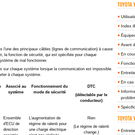
TOYOTA Y
Utilisa
Index il
Équipem
Avant 
s l'une des principaux câbles (lignes de communication) à cause
En cour
on, la fonction de sécurité, qui est spécifiée pour chaque
ystème de mal fonctionner.
Fonctio
ets sur chaque système lorsque la communication est impossible.
Entreti
orter à chaque système.
En cas
e
Associé au
Fonctionnement du
DTC
Informa
système
mode de sécurité
(détectable par le
problèm
conducteur)
Spécifi
TOYOTA Y
Ensemble
L'augmentation de
Rien
d'ECU de
régime de ralenti pour
(Le régime de ralenti
direction
une charge électrique
Entreti
change.)