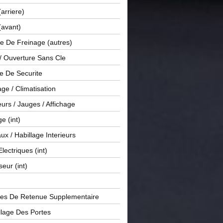
(arriere)
(avant)
e De Freinage (autres)
 / Ouverture Sans Cle
e De Securite
ge / Climatisation
rs / Jauges / Affichage
e (int)
x / Habillage Interieurs
Electriques (int)
seur (int)
es De Retenue Supplementaire
llage Des Portes