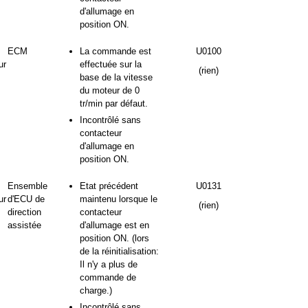
d'allumage en
position ON.
ECM
La commande est
U0100
ur
effectuée sur la
(rien)
base de la vitesse
du moteur de 0
tr/min par défaut.
Incontrôlé sans
contacteur
d'allumage en
position ON.
Ensemble
Etat précédent
U0131
ur
d'ECU de
maintenu lorsque le
(rien)
direction
contacteur
assistée
d'allumage est en
position ON. (lors
de la réinitialisation:
Il n'y a plus de
commande de
charge.)
Incontrôlé sans