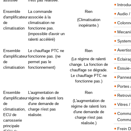
assistée
n'est pas réalisée.
Introdu
Ensemble
La commande
Rien
Audio /
d'amplificateur
associée à la
(Climatisation
de
climatisation ne
Colonn
inopérante.)
climatisation
fonctionne pas.
Mecanis
(impossible d'avoir un
ralenti accéléré)
Systeme
Averti
Ensemble
Le chauffage PTC ne
Rien
d'amplificateur
fonctionne pas. (ne
(Le régime de ralenti
Eclaira
de
permet pas le
change. La fonction de
climatisation
fonctionnement)
Essuie-
chauffage se dégrade.
Le chauffage PTC ne
Panneau
fonctionne pas.)
Portes 
Ensemble
L'augmentation de
Rien
Retrovi
d'amplificateur
régime de ralenti lors
(L'augmentation de
de
d'une demande de
Vitres 
régime de ralenti lors
climatisation,
charge n'est pas
d'une demande de
Comman
ECU de
réalisée.
charge n'est pas
Comma
carrosserie
réalisée.)
principale
Frein 