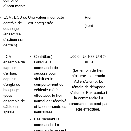
combiné
d'instruments
e
ECM, ECU de
Une valeur incorrecte
Rien
contrôle de
est enregistrée
(rien)
dérapage
(ensemble
d'actionneur
de frein)
ECM,
Contrôlé(e):
U0073, U0100, U0124,
ensemble de
Lorsque la
U0126
capteur
commande de
(Le témoin de frein
d'airbag,
secours pour
s'allume. Le témoin
capteur
stabiliser le
ABS s'allume. Le
d'angle de
comportement du
témoin de dérapage
braquage
véhicule a été
s'allume. Pas pendant
(sous-
effectuée, le frein
la commande: La
ensemble de
normal est réactivé
commande ne peut pas
câble en
et la commande est
être effectuée.)
spirale)
neutralisée.
Pas pendant la
commande: La
commande ne peut