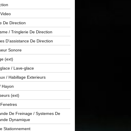
ction
 Video
e De Direction
me / Tringlerie De Direction
s D'assistance De Direction
sseur Sonore
ge (ext)
glace / Lave-glace
x / Habillage Exterieurs
/ Hayon
seurs (ext)
/ Fenetres
de De Freinage / Systemes De
nde Dynamique
De Stationnement