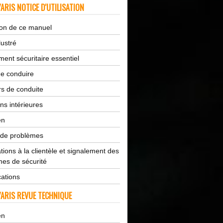
ARIS NOTICE D'UTILISATION
tion de ce manuel
lustré
ent sécuritaire essentiel
de conduire
s de conduite
ns intérieures
en
 de problèmes
tions à la clientèle et signalement des
es de sécurité
cations
ARIS REVUE TECHNIQUE
en