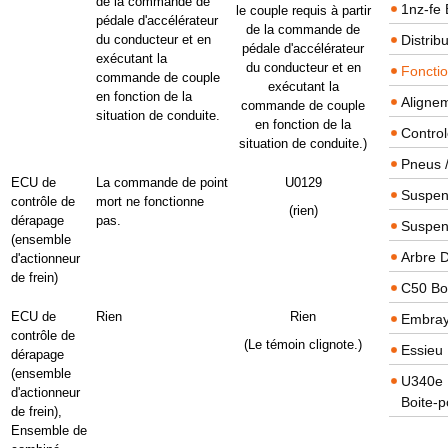
de la commande de
1nz-fe 
le couple requis à partir
pédale d'accélérateur
de la commande de
du conducteur et en
Distrib
pédale d'accélérateur
exécutant la
du conducteur et en
Foncti
commande de couple
exécutant la
en fonction de la
Alignem
commande de couple
situation de conduite.
en fonction de la
Contro
situation de conduite.)
Pneus 
ECU de
La commande de point
U0129
Suspens
contrôle de
mort ne fonctionne
(rien)
dérapage
pas.
Suspen
(ensemble
Arbre 
d'actionneur
de frein)
C50 Boi
ECU de
Rien
Rien
Embra
contrôle de
(Le témoin clignote.)
Essieu 
dérapage
(ensemble
U340e B
d'actionneur
Boite-p
de frein),
Ensemble de