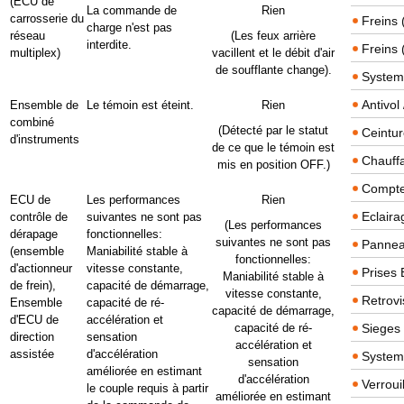
(ECU de
La commande de
Rien
carrosserie du
Freins 
charge n'est pas
réseau
(Les feux arrière
interdite.
Freins 
multiplex)
vacillent et le débit d'air
de soufflante change).
System
Antivol
Ensemble de
Le témoin est éteint.
Rien
combiné
(Détecté par le statut
Ceintur
d'instruments
de ce que le témoin est
Chauffa
mis en position OFF.)
Compteu
ECU de
Les performances
Rien
Eclairag
contrôle de
suivantes ne sont pas
(Les performances
dérapage
fonctionnelles:
suivantes ne sont pas
Panneau
(ensemble
Maniabilité stable à
fonctionnelles:
d'actionneur
vitesse constante,
Prises 
Maniabilité stable à
de frein),
capacité de démarrage,
vitesse constante,
Retrovi
Ensemble
capacité de ré-
capacité de démarrage,
d'ECU de
accélération et
capacité de ré-
Sieges
direction
sensation
accélération et
assistée
d'accélération
System
sensation
améliorée en estimant
d'accélération
Verroui
le couple requis à partir
améliorée en estimant