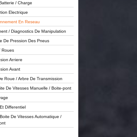
Batterie / Charge
ution Electrique
onnement En Reseau
ent / Diagnostics De Manipulation
le De Pression Des Pneus
/ Roues
ion Arriere
sion Avant
De Roue / Arbre De Transmission
te De Vitesses Manuelle / Boite-pont
yage
Et Differentiel
oite De Vitesses Automatique /
ont