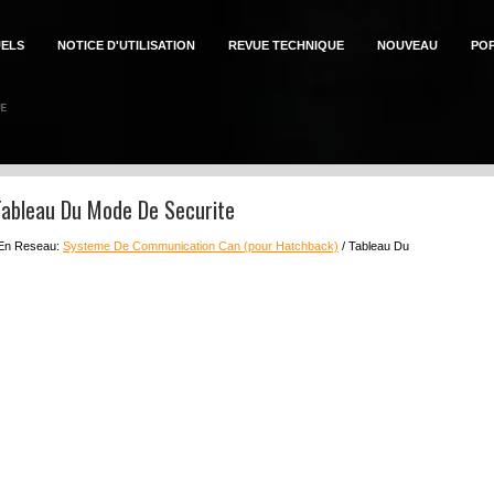
ELS
NOTICE D'UTILISATION
REVUE TECHNIQUE
NOUVEAU
PO
Tableau Du Mode De Securite
 En Reseau:
Systeme De Communication Can (pour Hatchback)
/ Tableau Du