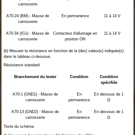
carrosserie
A70-24 (BM) - Masse de
En permanence
11 à 14 V
carrosserie
A70-34 (IG1) - Masse de
Contacteur d'allumage en
11 à 14 V
carrosserie
position ON
(b) Mesurer la résistance en fonction de la (des) valeur(s) indiquée(s)
dans le tableau ci-dessous.
Résistance standard:
Branchement du tester
Condition
Condition
spécifiée
A70-1 (GND1) - Masse de
En
En dessous de 1
carrosserie
permanence
Ω
A70-13 (GND2) - Masse de
En
En dessous de 1
carrosserie
permanence
Ω
Texte du schéma