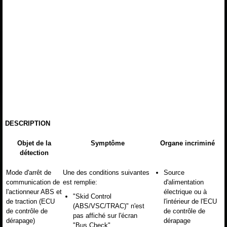
DESCRIPTION
Objet de la
Symptôme
Organe incriminé
détection
Mode d'arrêt de
Une des conditions suivantes
Source
communication de
est remplie:
d'alimentation
l'actionneur ABS et
électrique ou à
"Skid Control
de traction (ECU
l'intérieur de l'ECU
(ABS/VSC/TRAC)" n'est
de contrôle de
de contrôle de
pas affiché sur l'écran
dérapage)
dérapage
"Bus Check".