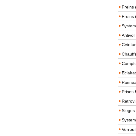
Freins 
Freins 
System
Antivol
Ceintur
Chauffa
Compteu
Eclairag
Panneau
Prises 
Retrovi
Sieges
System
Verroui