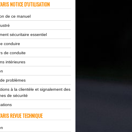
ARIS NOTICE D'UTILISATION
tion de ce manuel
lustré
ent sécuritaire essentiel
de conduire
s de conduite
ns intérieures
en
 de problèmes
tions à la clientèle et signalement des
es de sécurité
cations
ARIS REVUE TECHNIQUE
en