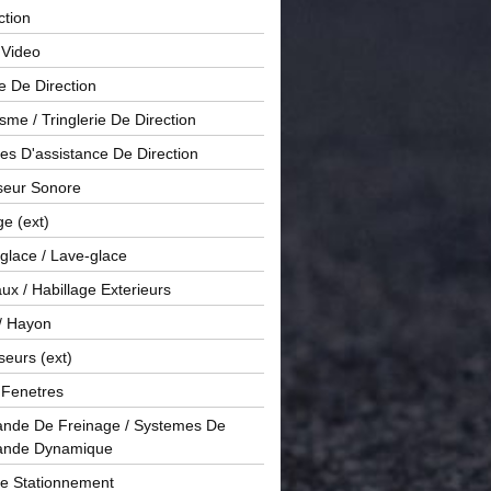
ction
 Video
e De Direction
me / Tringlerie De Direction
s D'assistance De Direction
sseur Sonore
ge (ext)
glace / Lave-glace
x / Habillage Exterieurs
/ Hayon
seurs (ext)
/ Fenetres
de De Freinage / Systemes De
nde Dynamique
De Stationnement