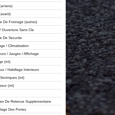
(arriere)
(avant)
e De Freinage (autres)
 / Ouverture Sans Cle
e De Securite
ge / Climatisation
rs / Jauges / Affichage
e (int)
x / Habillage Interieurs
Electriques (int)
seur (int)
es De Retenue Supplementaire
llage Des Portes