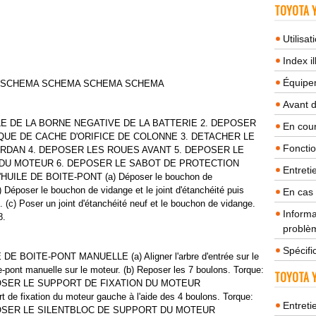
TOYOTA Y
Utilisa
Index il
Équipem
A SCHEMA SCHEMA SCHEMA SCHEMA
Avant 
E DE LA BORNE NEGATIVE DE LA BATTERIE 2. DEPOSER
En cour
IQUE DE CACHE D'ORIFICE DE COLONNE 3. DETACHER LE
Fonctio
RDAN 4. DEPOSER LES ROUES AVANT 5. DEPOSER LE
DU MOTEUR 6. DEPOSER LE SABOT DE PROTECTION
Entreti
UILE DE BOITE-PONT (a) Déposer le bouchon de
b) Déposer le bouchon de vidange et le joint d'étanchéité puis
En cas
. (c) Poser un joint d'étanchéité neuf et le bouchon de vidange.
Informa
8.
problèm
Spécifi
BOITE-PONT MANUELLE (a) Aligner l'arbre d'entrée sur le
e-pont manuelle sur le moteur. (b) Reposer les 7 boulons. Torque:
TOYOTA Y
. REPOSER LE SUPPORT DE FIXATION DU MOTEUR
e fixation du moteur gauche à l'aide des 4 boulons. Torque:
Entreti
. REPOSER LE SILENTBLOC DE SUPPORT DU MOTEUR