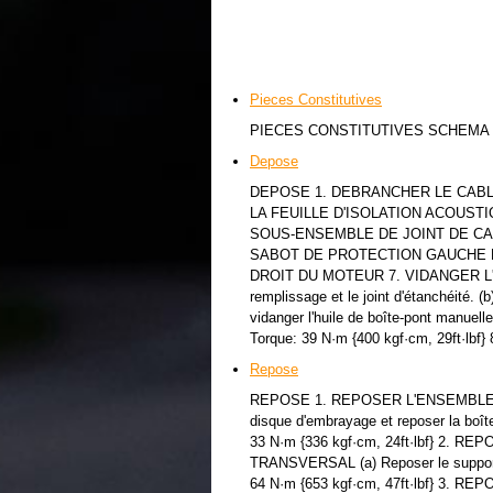
Pieces Constitutives
PIECES CONSTITUTIVES SCHEM
Depose
DEPOSE 1. DEBRANCHER LE CABL
LA FEUILLE D'ISOLATION ACOUST
SOUS-ENSEMBLE DE JOINT DE CA
SABOT DE PROTECTION GAUCHE 
DROIT DU MOTEUR 7. VIDANGER L'H
remplissage et le joint d'étanchéité. (
vidanger l'huile de boîte-pont manuelle
Torque: 39 N·m {400 kgf·cm, 29ft·lbf} 
Repose
REPOSE 1. REPOSER L'ENSEMBLE DE 
disque d'embrayage et reposer la boît
33 N·m {336 kgf·cm, 24ft·lbf} 2
TRANSVERSAL (a) Reposer le support d
64 N·m {653 kgf·cm, 47ft·lbf} 3