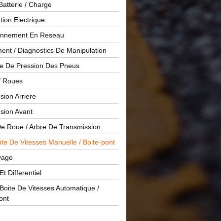
Batterie / Charge
ution Electrique
onnement En Reseau
ent / Diagnostics De Manipulation
le De Pression Des Pneus
/ Roues
ion Arriere
sion Avant
De Roue / Arbre De Transmission
te De Vitesses Manuelle / Boite-pont
yage
Et Differentiel
oite De Vitesses Automatique /
ont