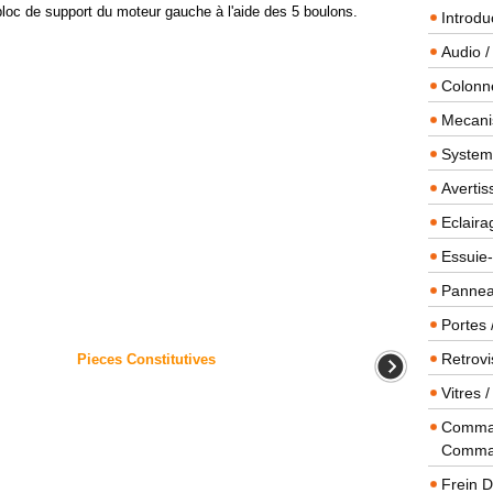
c de support du moteur gauche à l'aide des 5 boulons.
Introdu
Audio /
Colonn
Mecanis
Systeme
Averti
Eclaira
Essuie-
Panneau
Portes 
Retrovi
Pieces Constitutives
Vitres 
Comman
Comma
Frein 