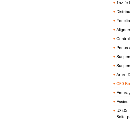
1nz-fe 
Distrib
Foncti
Alignem
Contro
Pneus 
Suspens
Suspen
Arbre 
C50 Boi
Embra
Essieu 
U340e B
Boite-p