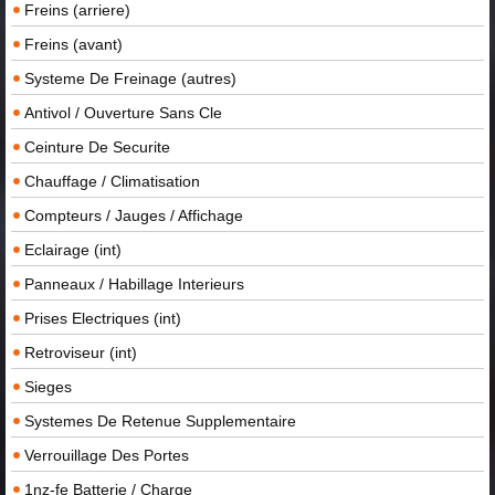
Freins (arriere)
Freins (avant)
Systeme De Freinage (autres)
Antivol / Ouverture Sans Cle
Ceinture De Securite
Chauffage / Climatisation
Compteurs / Jauges / Affichage
Eclairage (int)
Panneaux / Habillage Interieurs
Prises Electriques (int)
Retroviseur (int)
Sieges
Systemes De Retenue Supplementaire
Verrouillage Des Portes
1nz-fe Batterie / Charge