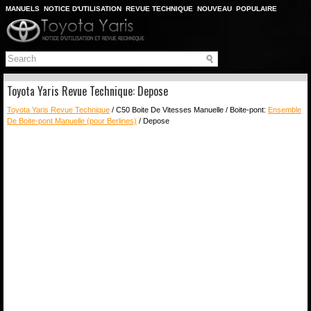
MANUELS
NOTICE D'UTILISATION
REVUE TECHNIQUE
NOUVEAU
POPULAIRE
PLAN DU SITE
CHERCHER
Toyota Yaris Revue Technique: Depose
Toyota Yaris Revue Technique
/ C50 Boite De Vitesses Manuelle / Boite-pont:
Ensemble
De Boite-pont Manuelle (pour Berlines)
/ Depose