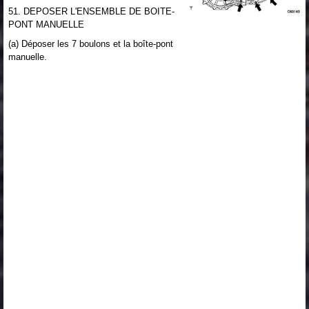
51. DEPOSER L'ENSEMBLE DE BOITE-
PONT MANUELLE
(a) Déposer les 7 boulons et la boîte-pont
manuelle.