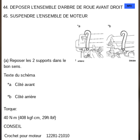
44. DEPOSER L'ENSEMBLE D'ARBRE DE ROUE AVANT DROIT
45. SUSPENDRE L'ENSEMBLE DE MOTEUR
(a) Reposer les 2 supports dans le
bon sens.
Texte du schéma
*a
Côté avant
*b
Côté arrière
Torque:
40 N·m {408 kgf·cm, 29ft·lbf}
CONSEIL
Crochet pour moteur
12281-21010