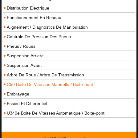
Distribution Electrique
Fonctionnement En Reseau
Alignement / Diagnostics De Manipulation
Controle De Pression Des Pneus
Pneus / Roues
Suspension Arriere
Suspension Avant
Arbre De Roue / Arbre De Transmission
C50 Boite De Vitesses Manuelle / Boite-pont
Embrayage
Essieu Et Differentiel
U340e Boite De Vitesses Automatique / Boite-pont