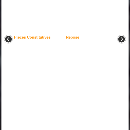
Pieces Constitutives
Repose