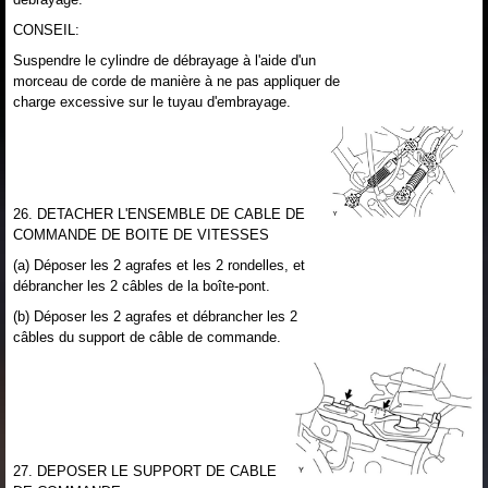
CONSEIL:
Suspendre le cylindre de débrayage à l'aide d'un
morceau de corde de manière à ne pas appliquer de
charge excessive sur le tuyau d'embrayage.
26. DETACHER L'ENSEMBLE DE CABLE DE
COMMANDE DE BOITE DE VITESSES
(a) Déposer les 2 agrafes et les 2 rondelles, et
débrancher les 2 câbles de la boîte-pont.
(b) Déposer les 2 agrafes et débrancher les 2
câbles du support de câble de commande.
27. DEPOSER LE SUPPORT DE CABLE