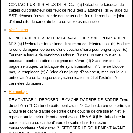
CONTACTEUR DES FEUX DE RECUL (a) Détacher le faisceau de
câbles du contacteur des feux de recul des 2 attaches. (b) A l'aide du
SST, déposer l'ensemble de contacteur des feux de recul et le joint
d'étanchéité du carter de boîte de vitesses manuelle.
Verification
VERIFICATION 1. VERIFIER LA BAGUE DE SYNCHRONISATION
N° 3 (a) Rechercher toute trace d'usure ou de détérioration. (b) Enduire
le cône du pignon de 5ème d'une couche d'huile pour engrenages. (c)
Tourner la bague de synchronisation n° 3 dans un sens tout en la
poussant contre le cône de pignon de 5ème. (d) S'assurer que la
bague se bloque. Si la bague de synchronisation n° 3 ne se bloque
pas, la remplacer. (e) A l'aide d'une jauge d'épaisseur, mesurer le jeu
entre l'arrière de la bague de synchronisation n° 3 et l'extrémité
cannelée du pignon.
Remontage
REMONTAGE 1. REPOSER LE CACHE D'ARBRE DE SORTIE Texte
du schéma *1 Carter de boîte-pont avant *2 Cache d'arbre de sortie (a)
Enduire le cache d'arbre de sortie d'une couche de graisse MP et le
reposer sur le carter de boîte-pont avant. REMARQUE: Introduire la
partie saillante du cache d'arbre de sortie dans l'encoche
correspondante côté carter. 2. REPOSER LE ROULEMENT AVANT