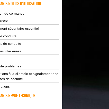
ARIS NOTICE D'UTILISATION
tion de ce manuel
lustré
ent sécuritaire essentiel
de conduire
s de conduite
ns intérieures
en
 de problèmes
tions à la clientèle et signalement des
es de sécurité
cations
ARIS REVUE TECHNIQUE
en