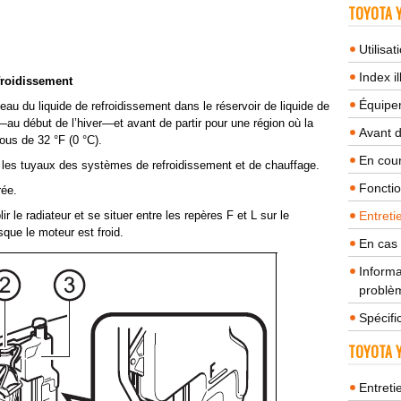
TOYOTA Y
Utilisa
Index il
efroidissement
Équipem
niveau du liquide de refroidissement dans le réservoir de liquide de
au début de l’hiver—et avant de partir pour une région où la
Avant 
us de 32 °F (0 °C).
En cour
s les tuyaux des systèmes de refroidissement et de chauffage.
Fonctio
rée.
r le radiateur et se situer entre les repères F et L sur le
Entreti
sque le moteur est froid.
En cas
Informa
problèm
Spécifi
TOYOTA Y
Entreti