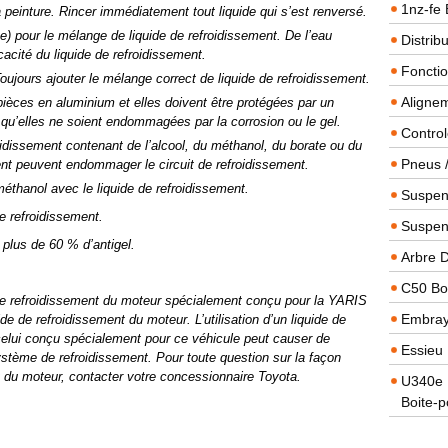
1nz-fe 
 peinture. Rincer immédiatement tout liquide qui s’est renversé.
ée) pour le mélange de liquide de refroidissement. De l’eau
Distrib
acité du liquide de refroidissement.
Foncti
oujours ajouter le mélange correct de liquide de refroidissement.
Alignem
ièces en aluminium et elles doivent être protégées par un
er qu’elles ne soient endommagées par la corrosion ou le gel.
Contro
dissement contenant de l’alcool, du méthanol, du borate ou du
Pneus 
ment peuvent endommager le circuit de refroidissement.
anol avec le liquide de refroidissement.
Suspens
e refroidissement.
Suspen
 plus de 60 % d’antigel.
Arbre 
C50 Boi
de de refroidissement du moteur spécialement conçu pour la YARIS
Embra
 de refroidissement du moteur. L’utilisation d’un liquide de
celui conçu spécialement pour ce véhicule peut causer de
Essieu 
tème de refroidissement. Pour toute question sur la façon
nt du moteur, contacter votre concessionnaire Toyota.
U340e B
Boite-p