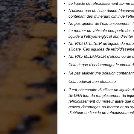
Le liquide de refroidissement abîme la
N’utiliser que de l’eau douce (déionis
contenant des minéraux diminue l’effic
Ne pas ajouter de l’eau uniquement. T
Le moteur du véhicule comporte des p
liquide à l’éthylène-glycol afin d’évit
NE PAS UTILISER de liquide de refroi
silicate. Ces liquides de refroidisse
NE PAS MELANGER d’alcool ou de méth
Cela risque d’endommager le circuit d
Ne pas utiliser une solution contenant
Cela réduirait son efficacité.
Il est nécessaire d’utiliser un liqui
SEDAN lors du remplacement du liquide
refroidissement du moteur autre que 
graves dommages au moteur et au sys
d’obtenir ce liquide de refroidisseme