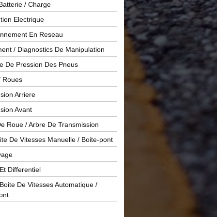
Batterie / Charge
ution Electrique
onnement En Reseau
ent / Diagnostics De Manipulation
le De Pression Des Pneus
/ Roues
ion Arriere
sion Avant
De Roue / Arbre De Transmission
te De Vitesses Manuelle / Boite-pont
yage
Et Differentiel
oite De Vitesses Automatique /
ont