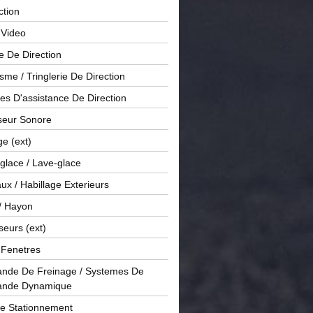
ction
 Video
e De Direction
me / Tringlerie De Direction
s D'assistance De Direction
sseur Sonore
ge (ext)
glace / Lave-glace
x / Habillage Exterieurs
/ Hayon
seurs (ext)
/ Fenetres
de De Freinage / Systemes De
nde Dynamique
De Stationnement