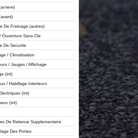
(arriere)
(avant)
e De Freinage (autres)
 / Ouverture Sans Cle
e De Securite
ge / Climatisation
rs / Jauges / Affichage
e (int)
x / Habillage Interieurs
Electriques (int)
seur (int)
es De Retenue Supplementaire
llage Des Portes