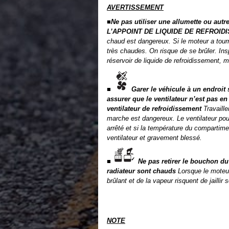
AVERTISSEMENT
■Ne pas utiliser une allumette ou au
L’APPOINT DE LIQUIDE DE REFROI
chaud est dangereux. Si le moteur a tou
très chaudes. On risque de se brûler. Ins
réservoir de liquide de refroidissement, m
■
Garer le véhicule à un endroit 
assurer que le ventilateur n’est pas en
ventilateur de refroidissement
Travaille
marche est dangereux. Le ventilateur pour
arrêté et si la température du compartime
ventilateur et gravement blessé.
■
Ne pas retirer le bouchon du
radiateur sont chauds
Lorsque le moteur
brûlant et de la vapeur risquent de jailli
NOTE