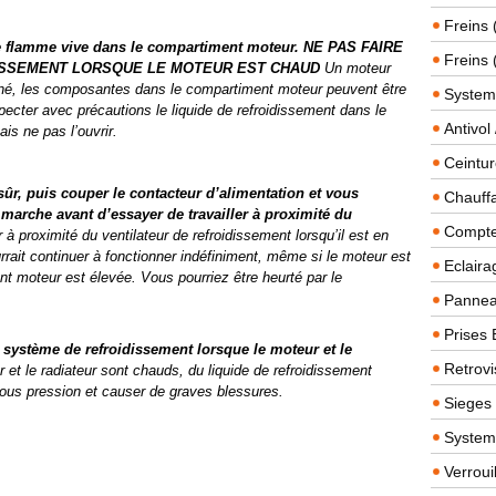
Freins 
tre flamme vive dans le compartiment moteur. NE PAS FAIRE
Freins 
DISSEMENT LORSQUE LE MOTEUR EST CHAUD
Un moteur
rné, les composantes dans le compartiment moteur peuvent être
System
pecter avec précautions le liquide de refroidissement dans le
Antivol
ais ne pas l’ouvrir.
Ceintur
sûr, puis couper le contacteur d’alimentation et vous
Chauffa
 marche avant d’essayer de travailler à proximité du
Compteu
r à proximité du ventilateur de refroidissement lorsqu’il est en
rait continuer à fonctionner indéfiniment, même si le moteur est
Eclairag
nt moteur est élevée. Vous pourriez être heurté par le
Panneau
Prises 
 système de refroidissement lorsque le moteur et le
Retrovi
 et le radiateur sont chauds, du liquide de refroidissement
r sous pression et causer de graves blessures.
Sieges
System
Verroui