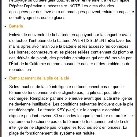
nettoyage ou du détergent doux et rincer entièrement à l’eau limpide.
Répéter l’opération si nécessaire. NOTE Les cires chaudes
appliquées par des lave-auto automatiques peuvent réduire la capacité
de nettoyage des essuie-glaces.
Batterie
Enlever le couvercle de la batterie en appuyant sur la languette avant
d’effectuer l’entretien de la batterie. AVERTISSEMENT ■Se laver les
mains après avoir manipulé la batterie et les accessoires connexes
Les bornes, connecteurs et les pièces reliées contiennent du plomb et
des dérivés de plomb, des produits chimiques qui ont été trouvés par
l’État de la Californie comme causant le cancer et des problèmes de
reproduction.
Remplacement de la pile de la clé
Si les touches de la clé intelligente ne fonctionnent pas et que le
témoin de fonctionnement ne clignote pas, la pile est peut-être
déchargée. Remplacer par une pile neuve avant que la clé intelligente
ne devienne inutilisable. Les conditions suivantes indiquent que la pile
est déchargée : Le témoin KEY (vert) sur le compteur combiné
clignote pendant environ 30 secondes lorsque le moteur est arrêté. Le
système ne fonctionne pas et le témoin de fonctionnement de la clé
intelligente ne clignote pas lorsque les touches sont enfoncées. La
plage de fonctionnement du système est réduite.