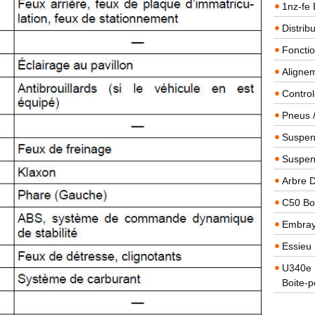
1nz-fe 
Distrib
Foncti
Alignem
Contro
Pneus 
Suspens
Suspen
Arbre 
C50 Boi
Embra
Essieu 
U340e B
Boite-p