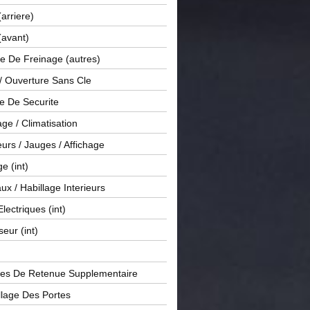
(arriere)
(avant)
e De Freinage (autres)
 / Ouverture Sans Cle
e De Securite
ge / Climatisation
rs / Jauges / Affichage
e (int)
x / Habillage Interieurs
Electriques (int)
seur (int)
es De Retenue Supplementaire
llage Des Portes