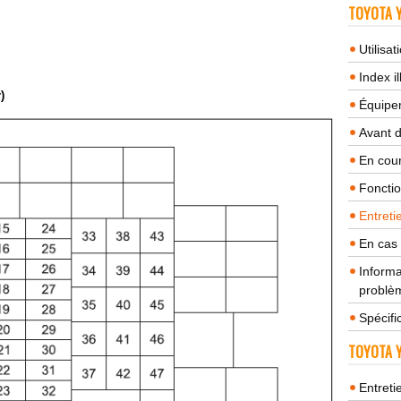
TOYOTA Y
Utilisa
Index il
)
Équipem
Avant 
En cour
Fonctio
Entreti
En cas
Informa
problèm
Spécifi
TOYOTA Y
Entreti