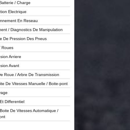
Batterie / Charge
ution Electrique
onnement En Reseau
ent / Diagnostics De Manipulation
le De Pression Des Pneus
/ Roues
ion Arriere
sion Avant
De Roue / Arbre De Transmission
te De Vitesses Manuelle / Boite-pont
yage
Et Differentiel
oite De Vitesses Automatique /
ont