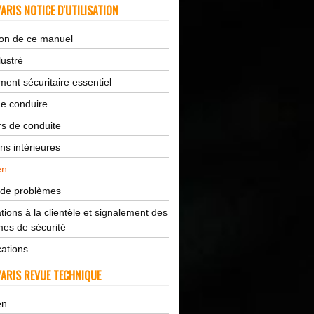
ARIS NOTICE D'UTILISATION
tion de ce manuel
lustré
ent sécuritaire essentiel
de conduire
s de conduite
ns intérieures
en
 de problèmes
tions à la clientèle et signalement des
es de sécurité
cations
ARIS REVUE TECHNIQUE
en