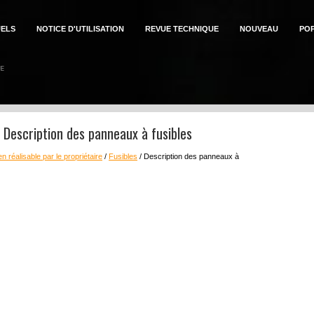
ELS
NOTICE D'UTILISATION
REVUE TECHNIQUE
NOUVEAU
PO
n: Description des panneaux à fusibles
en réalisable par le propriétaire
/
Fusibles
/ Description des panneaux à