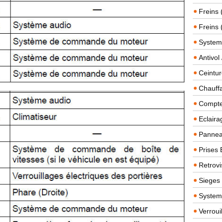
Freins 
Freins 
System
Antivol
Ceintur
Chauffa
Compteu
Eclairag
Panneau
Prises 
Retrovi
Sieges
System
Verroui