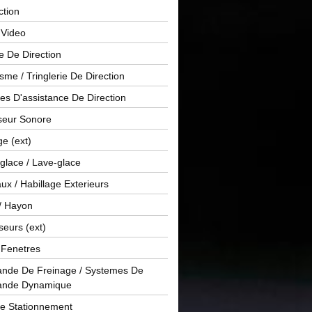
ction
 Video
e De Direction
me / Tringlerie De Direction
s D'assistance De Direction
sseur Sonore
ge (ext)
glace / Lave-glace
x / Habillage Exterieurs
/ Hayon
seurs (ext)
/ Fenetres
de De Freinage / Systemes De
nde Dynamique
De Stationnement