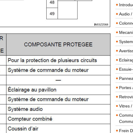
Introdu
Audio /
Colonn
Mecanis
Systeme
Averti
Eclaira
Essuie-
Panneau
Portes 
Retrovi
Vitres 
Comman
Comma
Frein 