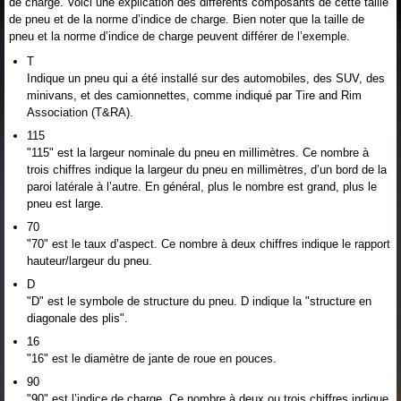
de charge. Voici une explication des différents composants de cette taille
de pneu et de la norme d’indice de charge. Bien noter que la taille de
pneu et la norme d’indice de charge peuvent différer de l’exemple.
T
Indique un pneu qui a été installé sur des automobiles, des SUV, des
minivans, et des camionnettes, comme indiqué par Tire and Rim
Association (T&RA).
115
"115" est la largeur nominale du pneu en millimètres. Ce nombre à
trois chiffres indique la largeur du pneu en millimètres, d’un bord de la
paroi latérale à l’autre. En général, plus le nombre est grand, plus le
pneu est large.
70
"70" est le taux d’aspect. Ce nombre à deux chiffres indique le rapport
hauteur/largeur du pneu.
D
"D" est le symbole de structure du pneu. D indique la "structure en
diagonale des plis".
16
"16" est le diamètre de jante de roue en pouces.
90
"90" est l’indice de charge. Ce nombre à deux ou trois chiffres indique