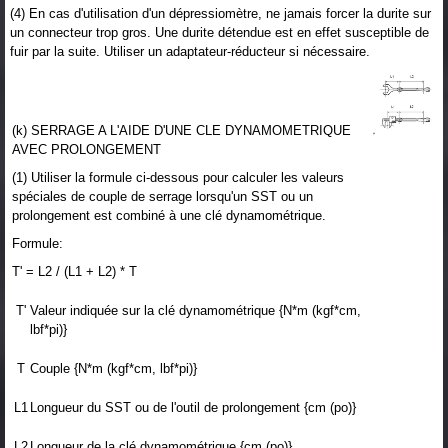
(4) En cas d'utilisation d'un dépressiomètre, ne jamais forcer la durite sur
un connecteur trop gros. Une durite détendue est en effet susceptible de
fuir par la suite. Utiliser un adaptateur-réducteur si nécessaire.
(k) SERRAGE A L'AIDE D'UNE CLE DYNAMOMETRIQUE
AVEC PROLONGEMENT
(1) Utiliser la formule ci-dessous pour calculer les valeurs
spéciales de couple de serrage lorsqu'un SST ou un
prolongement est combiné à une clé dynamométrique.
Formule:
T' = L2 / (L1 + L2) * T
T'
Valeur indiquée sur la clé dynamométrique {N*m (kgf*cm,
lbf*pi)}
T
Couple {N*m (kgf*cm, lbf*pi)}
L1
Longueur du SST ou de l'outil de prolongement {cm (po)}
L2
Longueur de la clé dynamométrique {cm (po)}