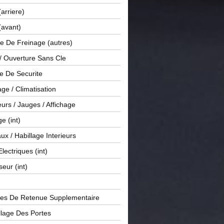
(arriere)
(avant)
e De Freinage (autres)
 / Ouverture Sans Cle
e De Securite
ge / Climatisation
rs / Jauges / Affichage
e (int)
x / Habillage Interieurs
Electriques (int)
seur (int)
es De Retenue Supplementaire
llage Des Portes