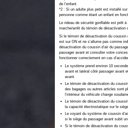
de l’enfant.
*2 : Si un adulte plus petit est installé s
personne comme étant un enfant en fonct
Le rideau de sécurité gonflable est prêt 
marche/arrêt du témoin de désactivation 
Si le témoin de désactivation du coussin 
est sur ON et ne s’allume pas comme indi
désactivation du coussin d’air du passage
passager avant et consulter votre conce
fonctionner correctement en cas d’accide
Le système prend environ 10 secondes
avant et latéral côté passager avant e
avant.
Le témoin de désactivation du coussin 
des bagages ou autres articles sont p
l’intérieur du véhicule change soudai
Le témoin de désactivation du coussin
la capacité électrostatique sur le si
Le voyant du système de coussin d’air/
si le siège du passager avant subit un
Si le témoin de désactivation du couss