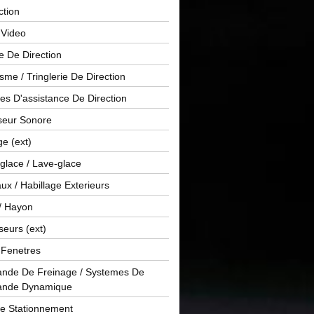
ction
 Video
e De Direction
me / Tringlerie De Direction
s D'assistance De Direction
sseur Sonore
ge (ext)
glace / Lave-glace
x / Habillage Exterieurs
/ Hayon
seurs (ext)
/ Fenetres
de De Freinage / Systemes De
nde Dynamique
De Stationnement