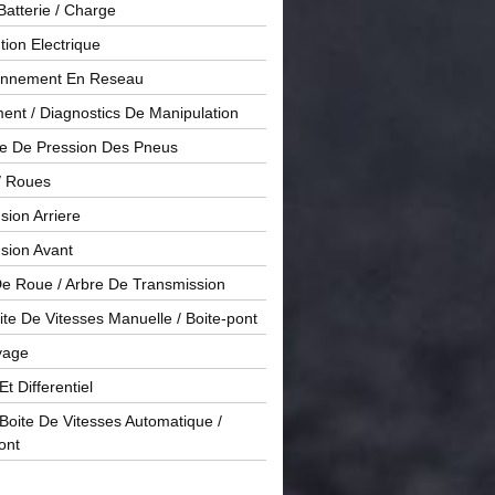
Batterie / Charge
ution Electrique
onnement En Reseau
ent / Diagnostics De Manipulation
le De Pression Des Pneus
/ Roues
ion Arriere
sion Avant
De Roue / Arbre De Transmission
te De Vitesses Manuelle / Boite-pont
yage
Et Differentiel
oite De Vitesses Automatique /
ont