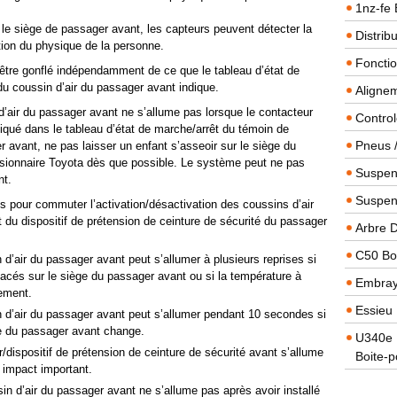
1nz-fe 
ur le siège de passager avant, les capteurs peuvent détecter la
Distrib
ion du physique de la personne.
Foncti
à être gonflé indépendamment de ce que le tableau d’état de
du coussin d’air du passager avant indique.
Alignem
d’air du passager avant ne s’allume pas lorsque le contacteur
Contro
qué dans le tableau d’état de marche/arrêt du témoin de
Pneus 
r avant, ne pas laisser un enfant s’asseoir sur le siège du
ssionnaire Toyota dès que possible. Le système peut ne pas
Suspens
nt.
Suspen
 pour commuter l’activation/désactivation des coussins d’air
t du dispositif de prétension de ceinture de sécurité du passager
Arbre 
C50 Boi
d’air du passager avant peut s’allumer à plusieurs reprises si
lacés sur le siège du passager avant ou si la température à
Embra
nement.
Essieu 
 d’air du passager avant peut s’allumer pendant 10 secondes si
ège du passager avant change.
U340e B
dispositif de prétension de ceinture de sécurité avant s’allume
Boite-p
 impact important.
in d’air du passager avant ne s’allume pas après avoir installé