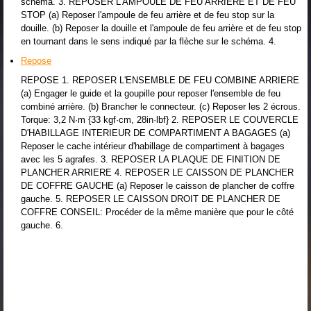
schéma. 3. REPOSER L'AMPOULE DE FEU ARRIERE ET DE FEU
STOP (a) Reposer l'ampoule de feu arrière et de feu stop sur la
douille. (b) Reposer la douille et l'ampoule de feu arrière et de feu stop
en tournant dans le sens indiqué par la flèche sur le schéma. 4.
Repose
REPOSE 1. REPOSER L'ENSEMBLE DE FEU COMBINE ARRIERE
(a) Engager le guide et la goupille pour reposer l'ensemble de feu
combiné arrière. (b) Brancher le connecteur. (c) Reposer les 2 écrous.
Torque: 3,2 N·m {33 kgf·cm, 28in·lbf} 2. REPOSER LE COUVERCLE
D'HABILLAGE INTERIEUR DE COMPARTIMENT A BAGAGES (a)
Reposer le cache intérieur d'habillage de compartiment à bagages
avec les 5 agrafes. 3. REPOSER LA PLAQUE DE FINITION DE
PLANCHER ARRIERE 4. REPOSER LE CAISSON DE PLANCHER
DE COFFRE GAUCHE (a) Reposer le caisson de plancher de coffre
gauche. 5. REPOSER LE CAISSON DROIT DE PLANCHER DE
COFFRE CONSEIL: Procéder de la même manière que pour le côté
gauche. 6.