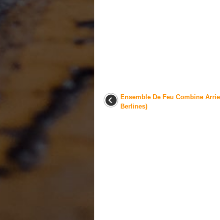
Ensemble De Feu Combine Arrie
Berlines)