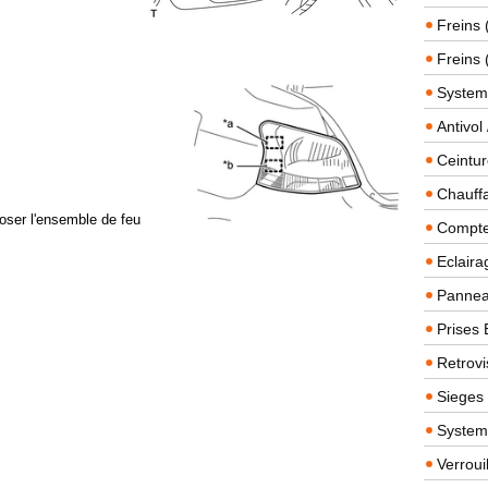
Freins 
Freins 
System
Antivol
Ceintur
Chauffa
époser l'ensemble de feu
Compteu
Eclairag
Panneau
Prises 
Retrovi
Sieges
System
Verroui