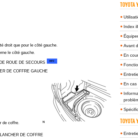
TOYOTA Y
Utilisa
Index il
Équipem
é droit que pour le côté gauche.
Avant 
erne le côté gauche.
En cour
 DE ROUE DE SECOURS
Fonctio
HER DE COFFRE GAUCHE
Entreti
En cas
Informa
problèm
Spécifi
TOYOTA Y
 de coffre.
Entreti
 PLANCHER DE COFFRE