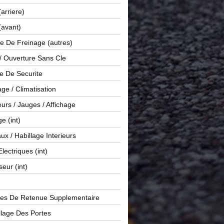
(arriere)
(avant)
e De Freinage (autres)
 / Ouverture Sans Cle
e De Securite
ge / Climatisation
rs / Jauges / Affichage
e (int)
x / Habillage Interieurs
Electriques (int)
seur (int)
es De Retenue Supplementaire
llage Des Portes