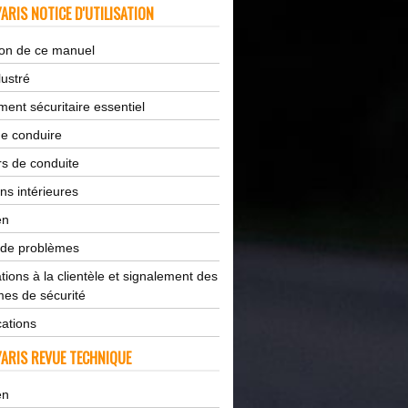
ARIS NOTICE D'UTILISATION
tion de ce manuel
lustré
ent sécuritaire essentiel
de conduire
s de conduite
ns intérieures
en
 de problèmes
tions à la clientèle et signalement des
es de sécurité
cations
ARIS REVUE TECHNIQUE
en