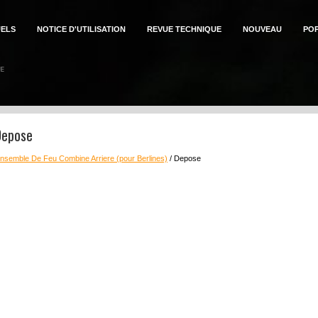
ELS
NOTICE D'UTILISATION
REVUE TECHNIQUE
NOUVEAU
PO
Depose
nsemble De Feu Combine Arriere (pour Berlines)
/ Depose