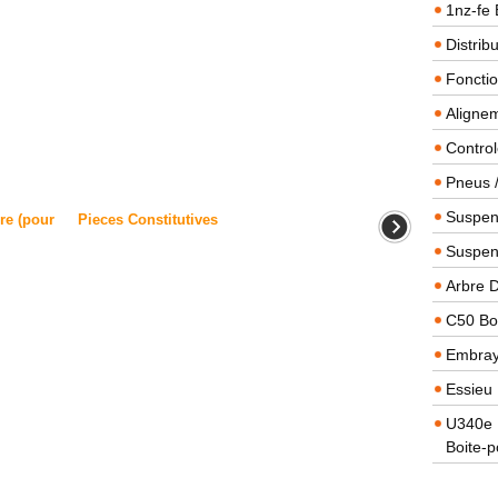
1nz-fe 
Distrib
Foncti
Alignem
Contro
Pneus 
Suspens
re (pour
Pieces Constitutives
Suspen
Arbre 
C50 Boi
Embra
Essieu 
U340e B
Boite-p