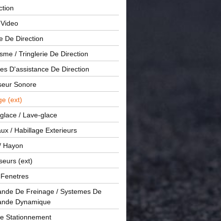
ction
 Video
e De Direction
me / Tringlerie De Direction
s D'assistance De Direction
sseur Sonore
ge (ext)
glace / Lave-glace
x / Habillage Exterieurs
/ Hayon
seurs (ext)
/ Fenetres
de De Freinage / Systemes De
nde Dynamique
De Stationnement