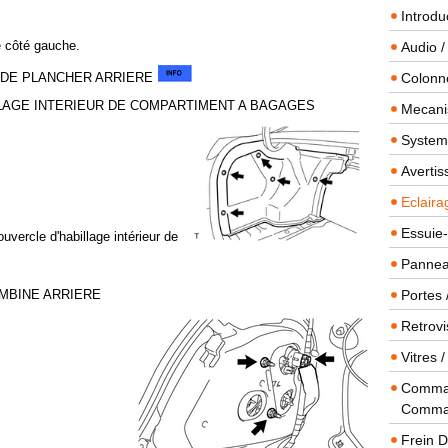
Introdu
 côté gauche.
Audio /
N DE PLANCHER ARRIERE
Colonn
LLAGE INTERIEUR DE COMPARTIMENT A BAGAGES
Mecanis
Systeme
Averti
Eclaira
Essuie-
uvercle d'habillage intérieur de
Panneau
MBINE ARRIERE
Portes 
Retrovi
Vitres 
Comman
Comma
Frein 