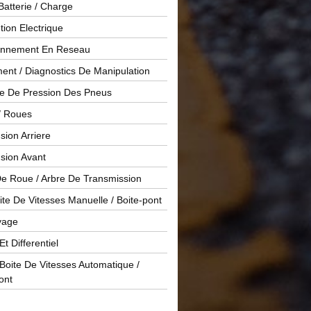
Batterie / Charge
ution Electrique
onnement En Reseau
ent / Diagnostics De Manipulation
le De Pression Des Pneus
/ Roues
ion Arriere
sion Avant
De Roue / Arbre De Transmission
te De Vitesses Manuelle / Boite-pont
yage
Et Differentiel
oite De Vitesses Automatique /
ont