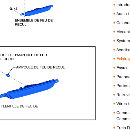
Introdu
Audio /
Colonn
Mecanis
Systeme
Averti
Eclaira
Essuie-
Panneau
Portes 
Retrovi
Vitres 
Comman
Comma
Frein 