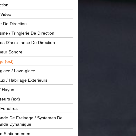
ction
 Video
e De Direction
me / Tringlerie De Direction
s D'assistance De Direction
sseur Sonore
ge (ext)
glace / Lave-glace
x / Habillage Exterieurs
/ Hayon
seurs (ext)
/ Fenetres
de De Freinage / Systemes De
nde Dynamique
De Stationnement