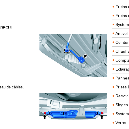
Freins 
Freins 
System
 RECUL
Antivol
Ceintur
Chauffa
Compteu
Eclairag
Panneau
Prises 
ceau de câbles.
Retrovi
Sieges
System
Verroui