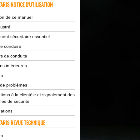
ARIS NOTICE D'UTILISATION
tion de ce manuel
lustré
ent sécuritaire essentiel
de conduire
s de conduite
ns intérieures
en
 de problèmes
tions à la clientèle et signalement des
es de sécurité
cations
ARIS REVUE TECHNIQUE
en