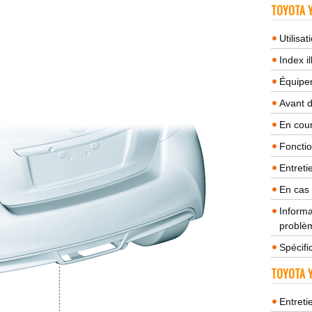
TOYOTA Y
Utilisa
Index il
Équipem
Avant 
En cour
Fonctio
Entreti
En cas
Informa
problèm
Spécifi
TOYOTA Y
Entreti