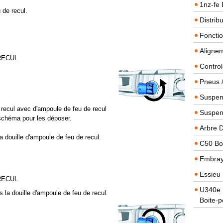
1nz-fe 
 de recul.
Distrib
Foncti
Alignem
RECUL
Contro
Pneus 
Suspens
e recul avec d'ampoule de feu de recul
Suspen
 schéma pour les déposer.
Arbre 
a douille d'ampoule de feu de recul.
C50 Boi
Embra
Essieu 
RECUL
U340e B
 la douille d'ampoule de feu de recul.
Boite-p