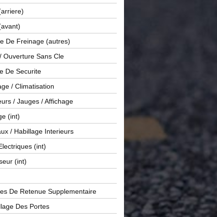
(arriere)
(avant)
e De Freinage (autres)
 / Ouverture Sans Cle
e De Securite
ge / Climatisation
rs / Jauges / Affichage
e (int)
x / Habillage Interieurs
Electriques (int)
seur (int)
es De Retenue Supplementaire
llage Des Portes