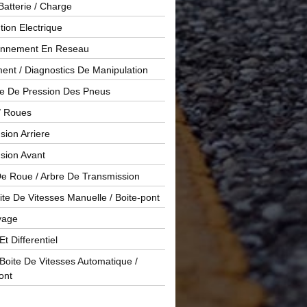
Batterie / Charge
ution Electrique
onnement En Reseau
ent / Diagnostics De Manipulation
le De Pression Des Pneus
/ Roues
ion Arriere
sion Avant
De Roue / Arbre De Transmission
te De Vitesses Manuelle / Boite-pont
yage
Et Differentiel
oite De Vitesses Automatique /
ont