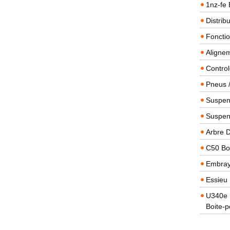
1nz-fe 
Distrib
Foncti
Alignem
Contro
Pneus 
Suspens
Suspen
Arbre 
C50 Boi
Embra
Essieu 
U340e B
Boite-p