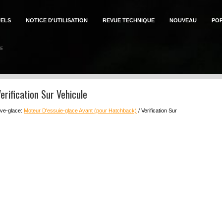
ELS
NOTICE D'UTILISATION
REVUE TECHNIQUE
NOUVEAU
PO
erification Sur Vehicule
ave-glace:
Moteur D'essuie-glace Avant (pour Hatchback)
/ Verification Sur