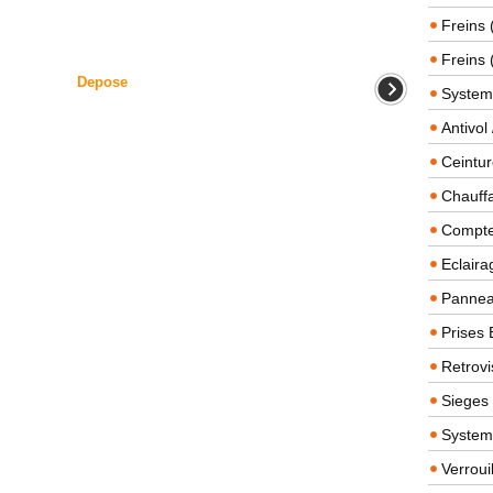
Freins 
Freins 
Depose
System
Antivol
Ceintur
Chauffa
Compteu
Eclairag
Panneau
Prises 
Retrovi
Sieges
System
Verroui