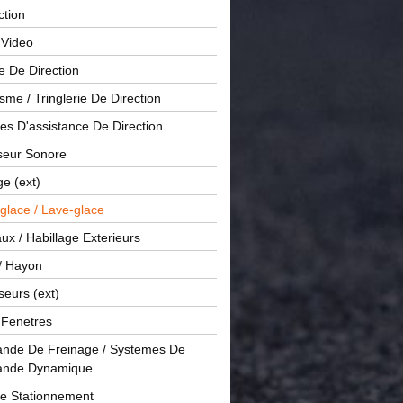
ction
 Video
e De Direction
me / Tringlerie De Direction
s D'assistance De Direction
sseur Sonore
ge (ext)
glace / Lave-glace
x / Habillage Exterieurs
/ Hayon
seurs (ext)
/ Fenetres
de De Freinage / Systemes De
nde Dynamique
De Stationnement