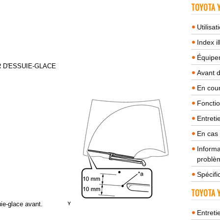
TOYOTA Y
Utilisa
Index il
Équipem
R D'ESSUIE-GLACE
Avant 
En cour
Fonctio
Entreti
En cas
Informa
problèm
Spécifi
TOYOTA Y
ie-glace avant.
Entreti