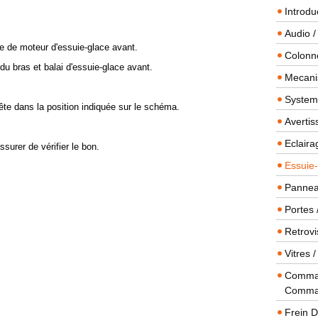
Introdu
Audio /
le de moteur d'essuie-glace avant.
Colonn
e du bras et balai d'essuie-glace avant.
Mecanis
Systeme
rête dans la position indiquée sur le schéma.
Averti
Eclaira
ssurer de vérifier le bon.
Essuie-
Panneau
Portes 
Retrovi
Vitres 
Comman
Comma
Frein 