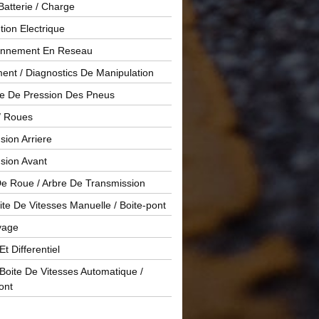
Batterie / Charge
ution Electrique
onnement En Reseau
ent / Diagnostics De Manipulation
le De Pression Des Pneus
/ Roues
ion Arriere
sion Avant
De Roue / Arbre De Transmission
te De Vitesses Manuelle / Boite-pont
yage
Et Differentiel
oite De Vitesses Automatique /
ont