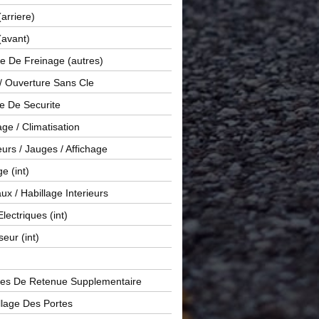
(arriere)
(avant)
e De Freinage (autres)
 / Ouverture Sans Cle
e De Securite
ge / Climatisation
rs / Jauges / Affichage
e (int)
x / Habillage Interieurs
Electriques (int)
seur (int)
es De Retenue Supplementaire
llage Des Portes