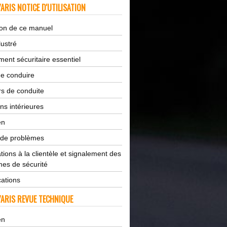
ARIS NOTICE D'UTILISATION
tion de ce manuel
lustré
ent sécuritaire essentiel
de conduire
s de conduite
ns intérieures
en
 de problèmes
tions à la clientèle et signalement des
es de sécurité
cations
ARIS REVUE TECHNIQUE
en