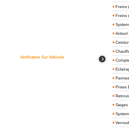
Freins 
Freins 
System
Antivol
Ceintur
Chauffa
Verification Sur Vehicule
Compteu
Eclairag
Panneau
Prises 
Retrovi
Sieges
System
Verroui