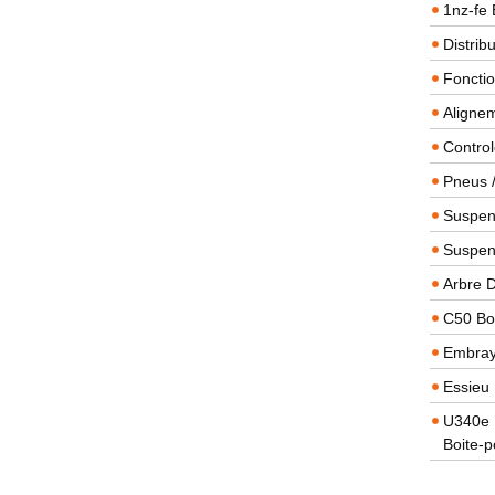
1nz-fe 
Distrib
Foncti
Alignem
Contro
Pneus 
Suspens
Suspen
Arbre 
C50 Boi
Embra
Essieu 
U340e B
Boite-p