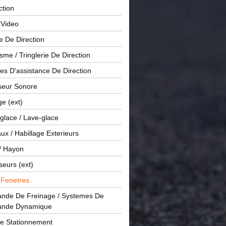
ction
 Video
e De Direction
me / Tringlerie De Direction
s D'assistance De Direction
sseur Sonore
ge (ext)
glace / Lave-glace
x / Habillage Exterieurs
/ Hayon
seurs (ext)
/ Fenetres
de De Freinage / Systemes De
nde Dynamique
De Stationnement