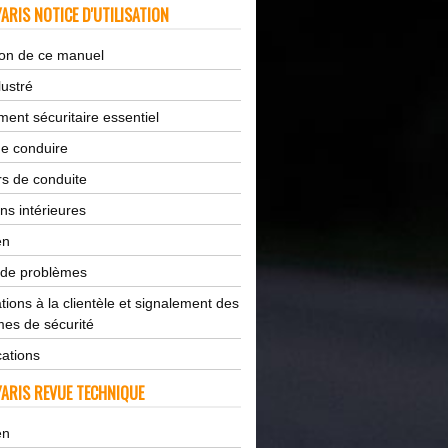
ARIS NOTICE D'UTILISATION
tion de ce manuel
lustré
ent sécuritaire essentiel
de conduire
s de conduite
ns intérieures
en
 de problèmes
tions à la clientèle et signalement des
es de sécurité
cations
ARIS REVUE TECHNIQUE
en