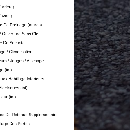
(arriere)
(avant)
e De Freinage (autres)
 / Ouverture Sans Cle
e De Securite
ge / Climatisation
rs / Jauges / Affichage
e (int)
x / Habillage Interieurs
Electriques (int)
seur (int)
es De Retenue Supplementaire
llage Des Portes