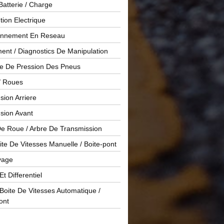
Batterie / Charge
ution Electrique
onnement En Reseau
ent / Diagnostics De Manipulation
le De Pression Des Pneus
/ Roues
ion Arriere
sion Avant
De Roue / Arbre De Transmission
te De Vitesses Manuelle / Boite-pont
yage
Et Differentiel
oite De Vitesses Automatique /
ont