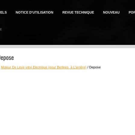
ELS
NOTICE D'UTILISATION
REVUE TECHNIQUE
NOUVEAU
PO
Depose
:
Moteur De Leve-vitre Electrique (pour Berlines, à L'arrière)
/ Depose