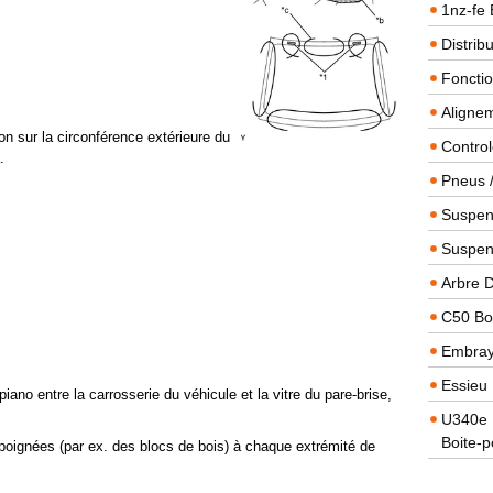
1nz-fe 
Distrib
Foncti
Alignem
on sur la circonférence extérieure du
Contro
.
Pneus 
Suspens
Suspen
Arbre 
C50 Boi
Embra
Essieu 
 piano entre la carrosserie du véhicule et la vitre du pare-brise,
U340e B
Boite-p
 poignées (par ex. des blocs de bois) à chaque extrémité de