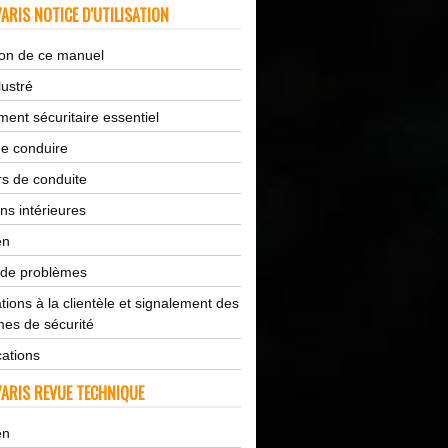
ARIS NOTICE D'UTILISATION
tion de ce manuel
lustré
ent sécuritaire essentiel
de conduire
s de conduite
ns intérieures
en
 de problèmes
tions à la clientèle et signalement des
es de sécurité
cations
ARIS REVUE TECHNIQUE
en