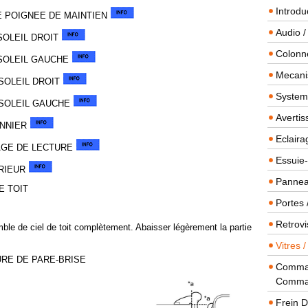
Introdu
E POIGNEE DE MAINTIEN
Audio /
SOLEIL DROIT
Colonn
-SOLEIL GAUCHE
Mecanis
SOLEIL DROIT
Systeme
-SOLEIL GAUCHE
Averti
ONNIER
Eclaira
RAGE DE LECTURE
Essuie-
ERIEUR
Panneau
E TOIT
Portes 
Retrovi
mble de ciel de toit complètement. Abaisser légèrement la partie
Vitres 
URE DE PARE-BRISE
Comman
Comma
Frein 