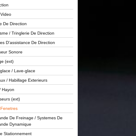
ction
 Video
e De Direction
me / Tringlerie De Direction
s D'assistance De Direction
sseur Sonore
ge (ext)
glace / Lave-glace
x / Habillage Exterieurs
/ Hayon
seurs (ext)
/ Fenetres
de De Freinage / Systemes De
nde Dynamique
De Stationnement