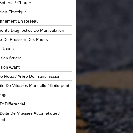
Batterie / Charge
ution Electrique
onnement En Reseau
ent / Diagnostics De Manipulation
le De Pression Des Pneus
/ Roues
ion Arriere
sion Avant
De Roue / Arbre De Transmission
te De Vitesses Manuelle / Boite-pont
yage
Et Differentiel
oite De Vitesses Automatique /
ont