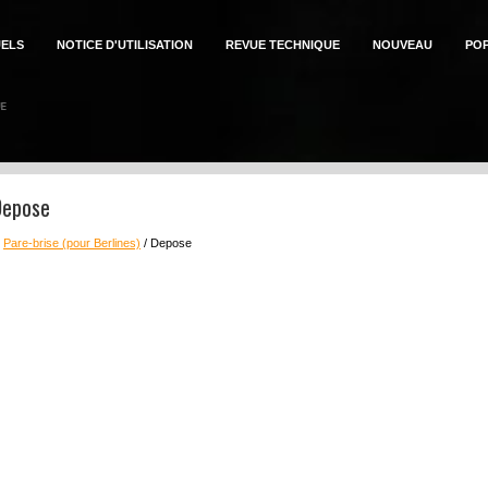
ELS
NOTICE D'UTILISATION
REVUE TECHNIQUE
NOUVEAU
PO
Depose
:
Pare-brise (pour Berlines)
/ Depose