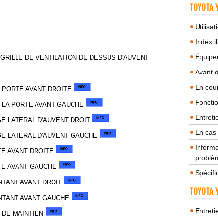
TOYOTA Y
Utilisa
Index il
Équipem
GRILLE DE VENTILATION DE DESSUS D'AUVENT
Avant 
En cour
E PORTE AVANT DROITE
Fonctio
E LA PORTE AVANT GAUCHE
Entreti
GE LATERAL D'AUVENT DROIT
En cas
AGE LATERAL D'AUVENT GAUCHE
Informa
TE AVANT DROITE
problèm
TE AVANT GAUCHE
Spécifi
NTANT AVANT DROIT
TOYOTA Y
ONTANT AVANT GAUCHE
Entreti
 DE MAINTIEN