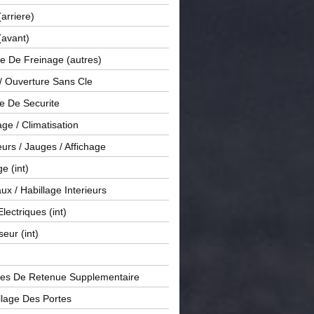
(arriere)
(avant)
e De Freinage (autres)
 / Ouverture Sans Cle
e De Securite
ge / Climatisation
rs / Jauges / Affichage
e (int)
x / Habillage Interieurs
Electriques (int)
seur (int)
es De Retenue Supplementaire
llage Des Portes