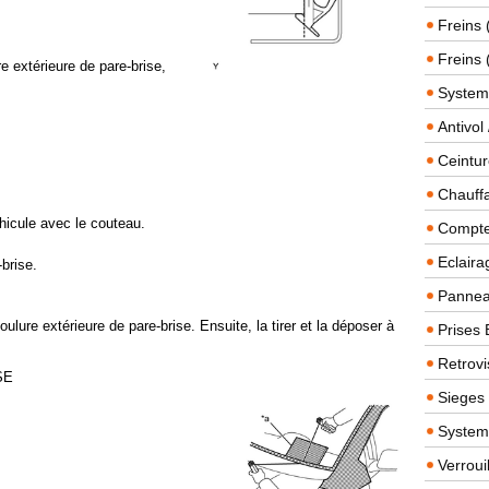
Freins 
Freins 
re extérieure de pare-brise,
System
Antivol
Ceintur
Chauffa
icule avec le couteau.
Compteu
Eclairag
brise.
Panneau
ulure extérieure de pare-brise. Ensuite, la tirer et la déposer à
Prises 
Retrovi
SE
Sieges
System
Verroui