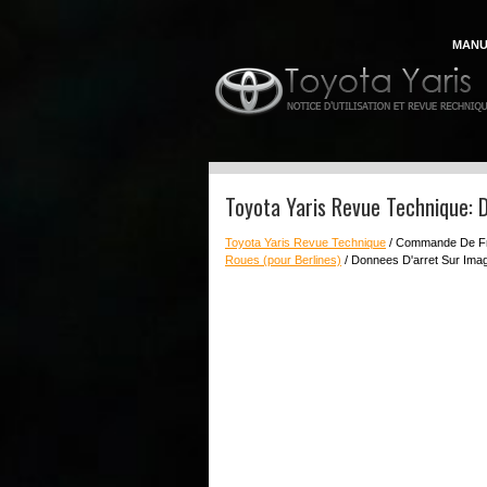
MANU
Toyota Yaris Revue Technique: 
Toyota Yaris Revue Technique
/ Commande De F
Roues (pour Berlines)
/ Donnees D'arret Sur Ima