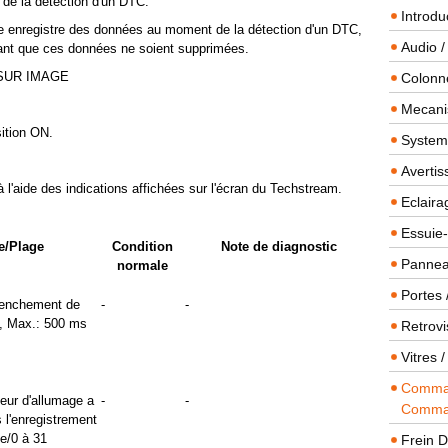
de la détection d'un DTC:
Introdu
e enregistre des données au moment de la détection d'un DTC,
Audio /
vant que ces données ne soient supprimées.
 SUR IMAGE
Colonn
Mecanis
sition ON.
Systeme
Averti
 à l'aide des indications affichées sur l'écran du Techstream.
Eclaira
Essuie-
e/Plage
Condition
Note de diagnostic
Panneau
normale
Portes 
lenchement de
-
-
ms, Max.: 500 ms
Retrovi
Vitres 
Comman
eur d'allumage a
-
-
Comma
 l'enregistrement
e/0 à 31
Frein 