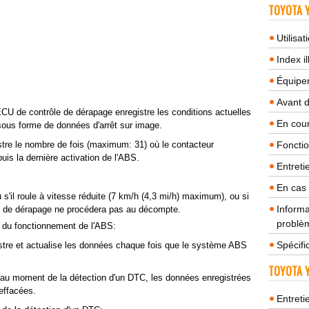
TOYOTA Y
Utilisa
Index il
Équipem
Avant 
ECU de contrôle de dérapage enregistre les conditions actuelles
En cour
sous forme de données d'arrêt sur image.
stre le nombre de fois (maximum: 31) où le contacteur
Fonctio
s la dernière activation de l'ABS.
Entreti
En cas
ou s'il roule à vitesse réduite (7 km/h (4,3 mi/h) maximum), ou si
Informa
e de dérapage ne procédera pas au décompte.
problèm
 du fonctionnement de l'ABS:
Spécifi
stre et actualise les données chaque fois que le système ABS
TOYOTA Y
 au moment de la détection d'un DTC, les données enregistrées
effacées.
Entreti