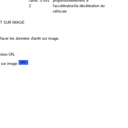
l'arrêt: 0 m/s
proportionnellement à
2
l'accélération/la décélération du
véhicule
ET SUR IMAGE
acer les données d'arrêt sur image.
sition ON.
t sur image
.