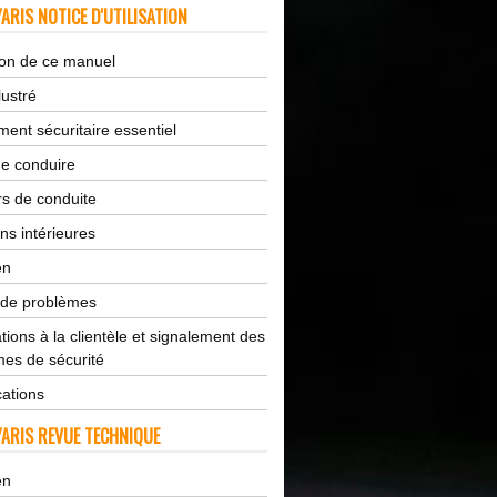
ARIS NOTICE D'UTILISATION
tion de ce manuel
lustré
ent sécuritaire essentiel
de conduire
s de conduite
ns intérieures
en
 de problèmes
tions à la clientèle et signalement des
es de sécurité
cations
ARIS REVUE TECHNIQUE
en