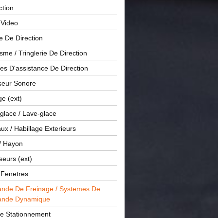
ction
 Video
e De Direction
me / Tringlerie De Direction
s D'assistance De Direction
sseur Sonore
ge (ext)
glace / Lave-glace
x / Habillage Exterieurs
/ Hayon
seurs (ext)
/ Fenetres
de De Freinage / Systemes De
nde Dynamique
De Stationnement