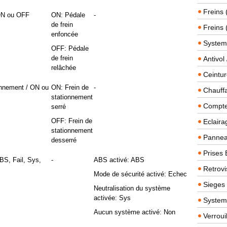
Freins 
 ON ou OFF
ON: Pédale
-
de frein
Freins 
enfoncée
System
OFF: Pédale
de frein
Antivol
relâchée
Ceintur
ionnement / ON ou
ON: Frein de
-
Chauffa
stationnement
Compteu
serré
OFF: Frein de
Eclairag
stationnement
Panneau
desserré
Prises 
BS, Fail, Sys,
-
ABS activé: ABS
Retrovi
Mode de sécurité activé: Echec
Sieges
Neutralisation du système
activée: Sys
System
Aucun système activé: Non
Verroui