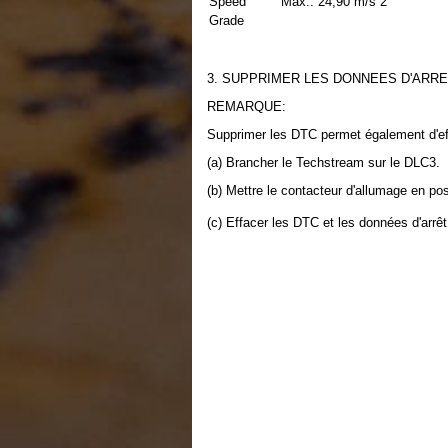
Speed
Max.: 24,90 m/s 2
Grade
3. SUPPRIMER LES DONNEES D'ARR
REMARQUE:
Supprimer les DTC permet également d'eff
(a) Brancher le Techstream sur le DLC3.
(b) Mettre le contacteur d'allumage en po
(c) Effacer les DTC et les données d'arrê