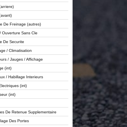
(arriere)
(avant)
e De Freinage (autres)
 / Ouverture Sans Cle
e De Securite
ge / Climatisation
rs / Jauges / Affichage
e (int)
x / Habillage Interieurs
Electriques (int)
seur (int)
es De Retenue Supplementaire
llage Des Portes