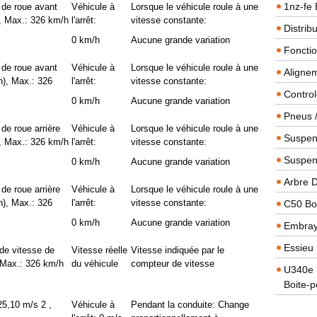
1nz-fe 
 de roue avant
Véhicule à
Lorsque le véhicule roule à une
), Max.: 326 km/h
l'arrêt:
vitesse constante:
Distrib
0 km/h
Aucune grande variation
Foncti
 de roue avant
Véhicule à
Lorsque le véhicule roule à une
Alignem
h), Max.: 326
l'arrêt:
vitesse constante:
Contro
0 km/h
Aucune grande variation
Pneus 
de roue arrière
Véhicule à
Lorsque le véhicule roule à une
Suspens
), Max.: 326 km/h
l'arrêt:
vitesse constante:
Suspen
0 km/h
Aucune grande variation
Arbre 
de roue arrière
Véhicule à
Lorsque le véhicule roule à une
h), Max.: 326
l'arrêt:
vitesse constante:
C50 Boi
0 km/h
Aucune grande variation
Embra
Essieu 
de vitesse de
Vitesse réelle
Vitesse indiquée par le
, Max.: 326 km/h
du véhicule
compteur de vitesse
U340e B
Boite-p
25,10 m/s 2 ,
Véhicule à
Pendant la conduite: Change