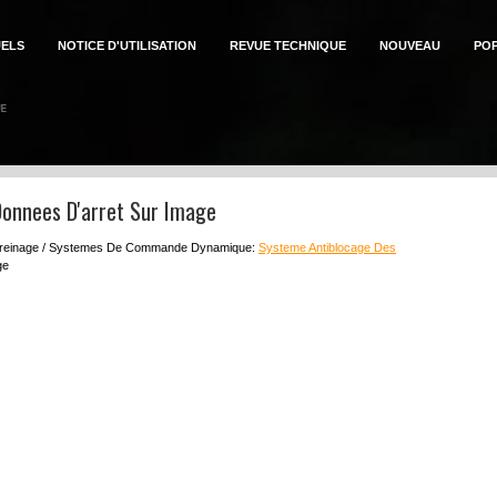
ELS
NOTICE D'UTILISATION
REVUE TECHNIQUE
NOUVEAU
PO
Donnees D'arret Sur Image
reinage / Systemes De Commande Dynamique:
Systeme Antiblocage Des
ge