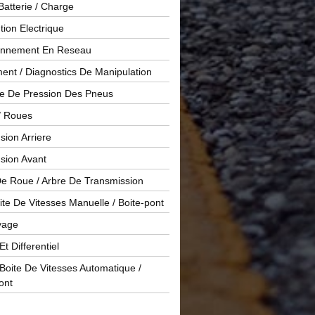
Batterie / Charge
ution Electrique
onnement En Reseau
ent / Diagnostics De Manipulation
le De Pression Des Pneus
/ Roues
ion Arriere
sion Avant
De Roue / Arbre De Transmission
te De Vitesses Manuelle / Boite-pont
yage
Et Differentiel
oite De Vitesses Automatique /
ont