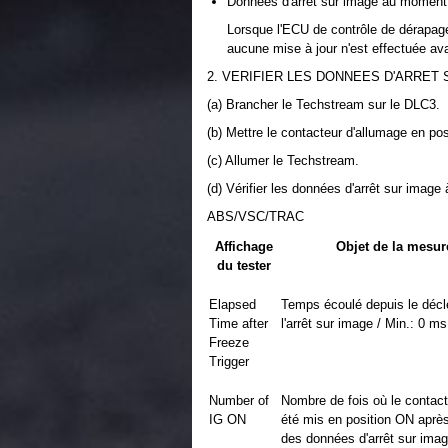
Données d'arrêt sur image au moment 
Lorsque l'ECU de contrôle de dérapag
aucune mise à jour n'est effectuée a
2. VERIFIER LES DONNEES D'ARRET
(a) Brancher le Techstream sur le DLC3.
(b) Mettre le contacteur d'allumage en po
(c) Allumer le Techstream.
(d) Vérifier les données d'arrêt sur image
ABS/VSC/TRAC
Affichage
Objet de la mesur
du tester
Elapsed
Temps écoulé depuis le déc
Time after
l'arrêt sur image / Min.: 0 
Freeze
Trigger
Number of
Nombre de fois où le contact
IG ON
été mis en position ON après
des données d'arrêt sur imag