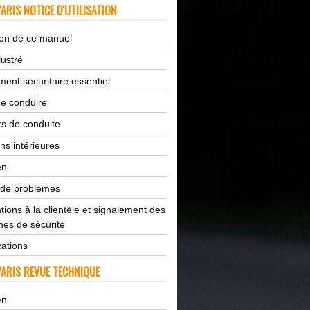
ARIS NOTICE D'UTILISATION
tion de ce manuel
lustré
ent sécuritaire essentiel
de conduire
s de conduite
ns intérieures
en
 de problèmes
tions à la clientèle et signalement des
es de sécurité
cations
ARIS REVUE TECHNIQUE
en