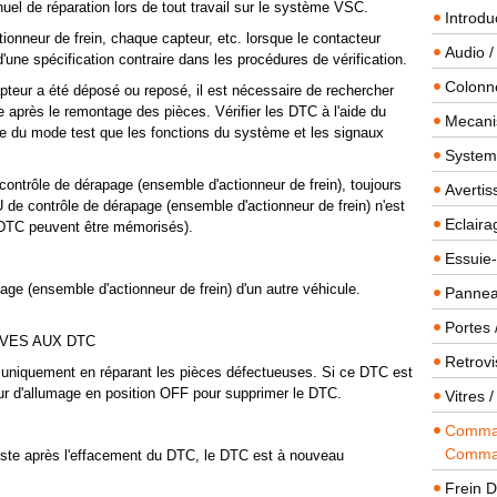
nuel de réparation lors de tout travail sur le système VSC.
Introdu
ctionneur de frein, chaque capteur, etc. lorsque le contacteur
Audio /
une spécification contraire dans les procédures de vérification.
Colonn
capteur a été déposé ou reposé, il est nécessaire de rechercher
après le remontage des pièces. Vérifier les DTC à l'aide du
Mecanis
de du mode test que les fonctions du système et les signaux
Systeme
ontrôle de dérapage (ensemble d'actionneur de frein), toujours
Averti
U de contrôle de dérapage (ensemble d'actionneur de frein) n'est
Eclaira
 DTC peuvent être mémorisés).
Essuie-
age (ensemble d'actionneur de frein) d'un autre véhicule.
Panneau
Portes 
IVES AUX DTC
Retrovi
 uniquement en réparant les pièces défectueuses. Si ce DTC est
eur d'allumage en position OFF pour supprimer le DTC.
Vitres 
Comman
Comma
iste après l'effacement du DTC, le DTC est à nouveau
Frein 