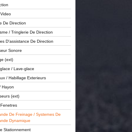
ction
 Video
e De Direction
me / Tringlerie De Direction
s D'assistance De Direction
sseur Sonore
ge (ext)
glace / Lave-glace
x / Habillage Exterieurs
/ Hayon
seurs (ext)
/ Fenetres
de De Freinage / Systemes De
nde Dynamique
De Stationnement