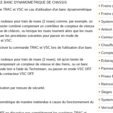
LE BANC DYNAMOMETRIQUE DE CHASSIS
Freins 
e TRAC et VSC en cas d'utilisation d'un banc dynamométrique
Freins 
i à rouleaux pour train de roues (2 roues) comme, par exemple, un
System
 tester combiné comprenant un contrôleur de compteur de vitesse
Antivol
e de châssis, ou lorsque les roues tournent alors que les roues
tuer les procédures suivantes pour passer en mode de
Ceintur
C et VSC.
Chauffa
ctiver la commande TRAC et VSC lors de l'utilisation d'un banc
Compteu
à rouleaux pour train de roues (2 roues), tel qu'un tester de
Eclairag
omprenant un compteur de vitesse et des freins, ou un banc
Panneau
ode test à l'aide du Techstream, ou passer en mode VSC OFF
 du contacteur VSC OFF.
Prises 
Retrovi
ixation par mesure de sécurité.
Sieges
System
amométrique de manière inattendue à cause du fonctionnement du
Verroui
C OFF ne désactive pas complètement les systèmes TRAC et