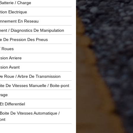
Batterie / Charge
ution Electrique
onnement En Reseau
ent / Diagnostics De Manipulation
le De Pression Des Pneus
/ Roues
ion Arriere
sion Avant
De Roue / Arbre De Transmission
te De Vitesses Manuelle / Boite-pont
yage
Et Differentiel
oite De Vitesses Automatique /
ont