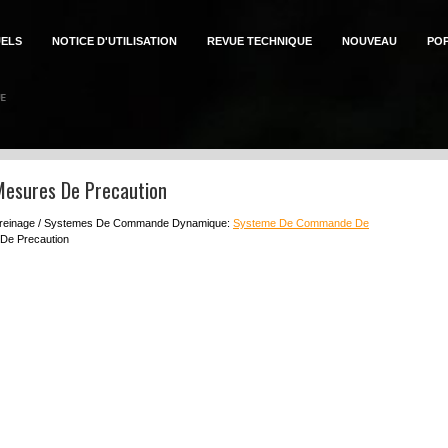
ELS
NOTICE D'UTILISATION
REVUE TECHNIQUE
NOUVEAU
PO
Mesures De Precaution
reinage / Systemes De Commande Dynamique:
Systeme De Commande De
De Precaution