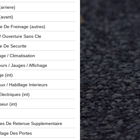
(arriere)
(avant)
e De Freinage (autres)
 / Ouverture Sans Cle
e De Securite
ge / Climatisation
rs / Jauges / Affichage
e (int)
x / Habillage Interieurs
Electriques (int)
seur (int)
es De Retenue Supplementaire
llage Des Portes