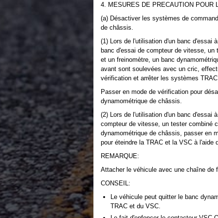
4. MESURES DE PRECAUTION POUR 
(a) Désactiver les systèmes de command
de châssis.
(1) Lors de l'utilisation d'un banc d'essa
banc d'essai de compteur de vitesse, un
et un freinomètre, un banc dynamométriqu
avant sont soulevées avec un cric, effec
vérification et arrêter les systèmes TRA
Passer en mode de vérification pour désa
dynamométrique de châssis.
(2) Lors de l'utilisation d'un banc d'essai 
compteur de vitesse, un tester combiné c
dynamométrique de châssis, passer en m
pour éteindre la TRAC et la VSC à l'aide
REMARQUE:
Attacher le véhicule avec une chaîne de f
CONSEIL:
Le véhicule peut quitter le banc dyn
TRAC et du VSC.
Le fait d'enfoncer le contacteur VS