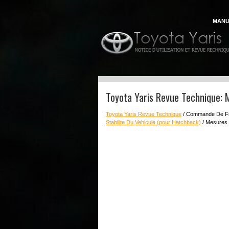
MANU
Toyota Yaris Revue Technique: 
Toyota Yaris Revue Technique
/ Commande De F
Stabilite Du Vehicule (pour Hatchback)
/ Mesures 