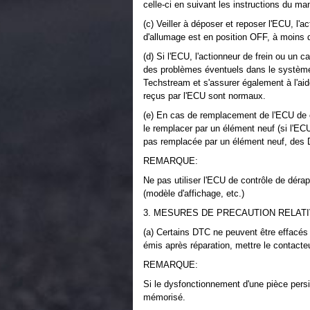
celle-ci en suivant les instructions du ma
(c) Veiller à déposer et reposer l'ECU, l'a
d'allumage est en position OFF, à moins d'
(d) Si l'ECU, l'actionneur de frein ou un 
des problèmes éventuels dans le système 
Techstream et s'assurer également à l'ai
reçus par l'ECU sont normaux.
(e) En cas de remplacement de l'ECU de c
le remplacer par un élément neuf (si l'EC
pas remplacée par un élément neuf, des
REMARQUE:
Ne pas utiliser l'ECU de contrôle de dérap
(modèle d'affichage, etc.)
3. MESURES DE PRECAUTION RELAT
(a) Certains DTC ne peuvent être effacés
émis après réparation, mettre le contact
REMARQUE:
Si le dysfonctionnement d'une pièce pers
mémorisé.