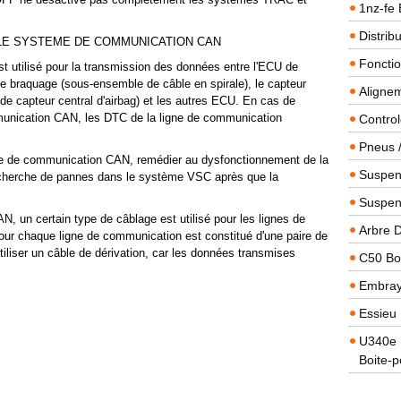
1nz-fe 
Distrib
LE SYSTEME DE COMMUNICATION CAN
Foncti
 utilisé pour la transmission des données entre l'ECU de
de braquage (sous-ensemble de câble en spirale), le capteur
Alignem
de capteur central d'airbag) et les autres ECU. En cas de
unication CAN, les DTC de la ligne de communication
Contro
Pneus 
gne de communication CAN, remédier au dysfonctionnement de la
Suspens
recherche de pannes dans le système VSC après que la
.
Suspen
N, un certain type de câblage est utilisé pour les lignes de
Arbre 
ur chaque ligne de communication est constitué d'une paire de
iliser un câble de dérivation, car les données transmises
C50 Boi
Embra
Essieu 
U340e B
Boite-p