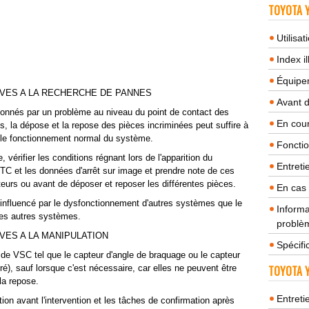
TOYOTA Y
Utilisa
Index il
Équipem
IVES A LA RECHERCHE DE PANNES
Avant 
onnés par un problème au niveau du point de contact des
En cour
, la dépose et la repose des pièces incriminées peut suffire à
 le fonctionnement normal du système.
Fonctio
 vérifier les conditions régnant lors de l'apparition du
Entreti
TC et les données d'arrêt sur image et prendre note de ces
urs ou avant de déposer et reposer les différentes pièces.
En cas
 influencé par le dysfonctionnement d'autres systèmes que le
Informa
des autres systèmes.
problèm
VES A LA MANIPULATION
Spécifi
 de VSC tel que le capteur d'angle de braquage ou le capteur
é), sauf lorsque c'est nécessaire, car elles ne peuvent être
TOYOTA Y
la repose.
Entreti
ation avant l'intervention et les tâches de confirmation après