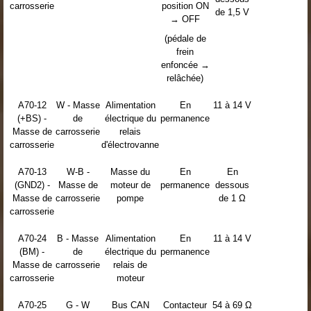
carrosserie
position ON
de 1,5 V
→ OFF
(pédale de
frein
enfoncée →
relâchée)
A70-12
W - Masse
Alimentation
En
11 à 14 V
(+BS) -
de
électrique du
permanence
Masse de
carrosserie
relais
carrosserie
d'électrovanne
A70-13
W-B -
Masse du
En
En
(GND2) -
Masse de
moteur de
permanence
dessous
Masse de
carrosserie
pompe
de 1 Ω
carrosserie
A70-24
B - Masse
Alimentation
En
11 à 14 V
(BM) -
de
électrique du
permanence
Masse de
carrosserie
relais de
carrosserie
moteur
A70-25
G - W
Bus CAN
Contacteur
54 à 69 Ω