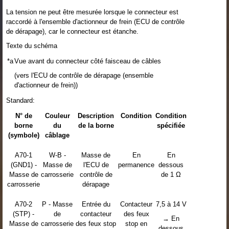
La tension ne peut être mesurée lorsque le connecteur est
raccordé à l'ensemble d'actionneur de frein (ECU de contrôle
de dérapage), car le connecteur est étanche.
Texte du schéma
*a
Vue avant du connecteur côté faisceau de câbles
(vers l'ECU de contrôle de dérapage (ensemble
d'actionneur de frein))
Standard:
N° de
Couleur
Description
Condition
Condition
borne
du
de la borne
spécifiée
(symbole)
câblage
A70-1
W-B -
Masse de
En
En
(GND1) -
Masse de
l'ECU de
permanence
dessous
Masse de
carrosserie
contrôle de
de 1 Ω
carrosserie
dérapage
A70-2
P - Masse
Entrée du
Contacteur
7,5 à 14 V
(STP) -
de
contacteur
des feux
→ En
Masse de
carrosserie
des feux stop
stop en
dessous