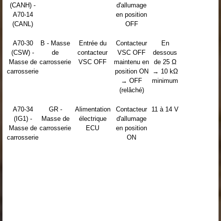
(CANH) -
d'allumage
A70-14
en position
(CANL)
OFF
A70-30
B - Masse
Entrée du
Contacteur
En
(CSW) -
de
contacteur
VSC OFF
dessous
Masse de
carrosserie
VSC OFF
maintenu en
de 25 Ω
carrosserie
position ON
→ 10 kΩ
→ OFF
minimum
(relâché)
A70-34
GR -
Alimentation
Contacteur
11 à 14 V
(IG1) -
Masse de
électrique
d'allumage
Masse de
carrosserie
ECU
en position
carrosserie
ON