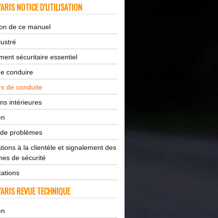
ARIS NOTICE D'UTILISATION
tion de ce manuel
lustré
ent sécuritaire essentiel
de conduire
s de conduite
ns intérieures
en
 de problèmes
tions à la clientèle et signalement des
es de sécurité
cations
ARIS REVUE TECHNIQUE
en