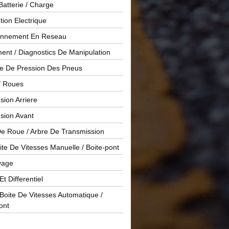
Batterie / Charge
ution Electrique
onnement En Reseau
ent / Diagnostics De Manipulation
le De Pression Des Pneus
/ Roues
ion Arriere
sion Avant
De Roue / Arbre De Transmission
te De Vitesses Manuelle / Boite-pont
yage
Et Differentiel
oite De Vitesses Automatique /
ont