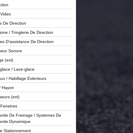
ction
 Video
e De Direction
me / Tringlerie De Direction
s D'assistance De Direction
sseur Sonore
ge (ext)
glace / Lave-glace
x / Habillage Exterieurs
/ Hayon
seurs (ext)
/ Fenetres
de De Freinage / Systemes De
nde Dynamique
De Stationnement