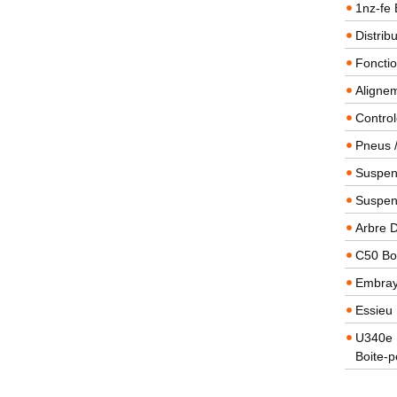
1nz-fe 
Distrib
Foncti
Alignem
Contro
Pneus 
Suspens
Suspen
Arbre 
C50 Boi
Embra
Essieu 
U340e B
Boite-p