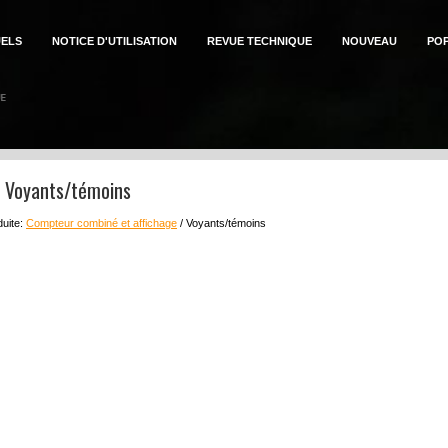
ELS
NOTICE D'UTILISATION
REVUE TECHNIQUE
NOUVEAU
PO
n: Voyants/témoins
duite:
Compteur combiné et affichage
/ Voyants/témoins