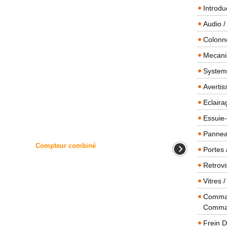
Introdu
Audio /
Colonn
Mecanis
Systeme
Averti
Eclaira
Essuie-
Panneau
Compteur combiné
Portes 
Retrovi
Vitres 
Comman
Comma
Frein 