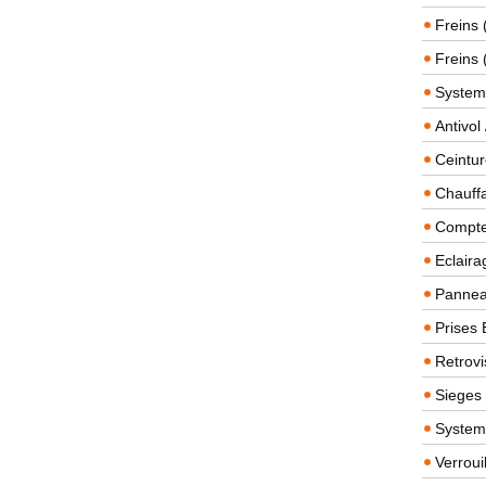
Freins 
Freins 
System
Antivol
Ceintur
Chauffa
Compteu
Eclairag
Panneau
Prises 
Retrovi
Sieges
System
Verroui