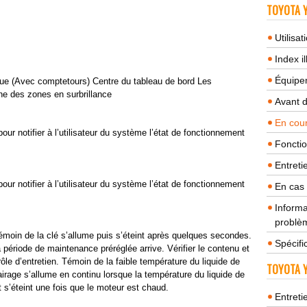
TOYOTA Y
Utilisa
Index il
Équipem
ue (Avec comptetours) Centre du tableau de bord Les
ne des zones en surbrillance
Avant 
En cour
ur notifier à l’utilisateur du système l’état de fonctionnement
Fonctio
Entreti
ur notifier à l’utilisateur du système l’état de fonctionnement
En cas
Informa
problèm
témoin de la clé s’allume puis s’éteint après quelques secondes.
Spécifi
a période de maintenance préréglée arrive. Vérifier le contenu et
trôle d’entretien. Témoin de la faible température du liquide de
TOYOTA Y
airage s’allume en continu lorsque la température du liquide de
t s’éteint une fois que le moteur est chaud.
Entreti