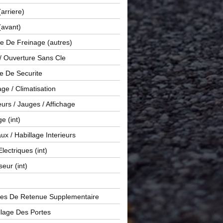
(arriere)
(avant)
e De Freinage (autres)
 / Ouverture Sans Cle
e De Securite
ge / Climatisation
rs / Jauges / Affichage
e (int)
x / Habillage Interieurs
Electriques (int)
seur (int)
es De Retenue Supplementaire
llage Des Portes