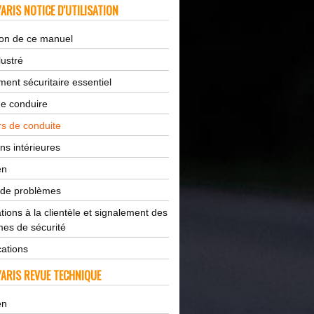
ARIS NOTICE D'UTILISATION
tion de ce manuel
lustré
ent sécuritaire essentiel
de conduire
s de conduite
ns intérieures
en
 de problèmes
tions à la clientèle et signalement des
es de sécurité
cations
ARIS REVUE TECHNIQUE
en