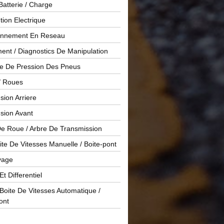
Batterie / Charge
ution Electrique
onnement En Reseau
ent / Diagnostics De Manipulation
le De Pression Des Pneus
/ Roues
ion Arriere
sion Avant
De Roue / Arbre De Transmission
te De Vitesses Manuelle / Boite-pont
yage
Et Differentiel
oite De Vitesses Automatique /
ont