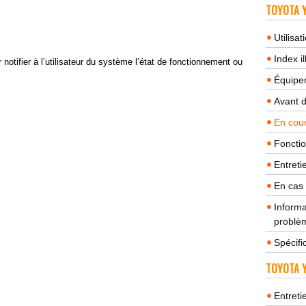
TOYOTA Y
Utilisa
Index il
notifier à l’utilisateur du système l’état de fonctionnement ou
Équipem
Avant 
En cour
Fonctio
Entreti
En cas
Informa
problèm
Spécifi
TOYOTA Y
Entreti