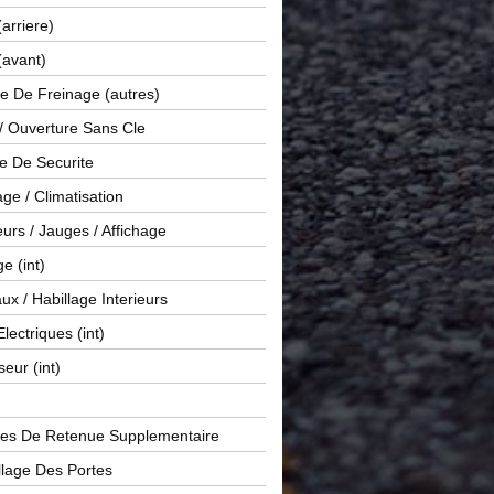
(arriere)
(avant)
e De Freinage (autres)
 / Ouverture Sans Cle
e De Securite
ge / Climatisation
rs / Jauges / Affichage
e (int)
x / Habillage Interieurs
Electriques (int)
seur (int)
es De Retenue Supplementaire
llage Des Portes