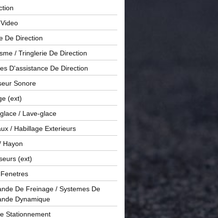
ction
 Video
e De Direction
me / Tringlerie De Direction
s D'assistance De Direction
sseur Sonore
ge (ext)
glace / Lave-glace
x / Habillage Exterieurs
/ Hayon
seurs (ext)
/ Fenetres
de De Freinage / Systemes De
nde Dynamique
De Stationnement