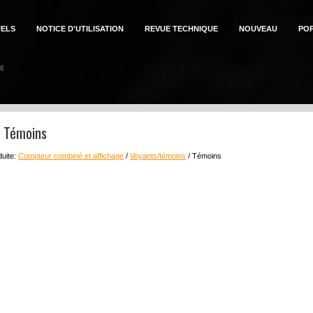
ELS
NOTICE D'UTILISATION
REVUE TECHNIQUE
NOUVEAU
PO
n: Témoins
duite:
Compteur combiné et affichage
/
Voyants/témoins
/ Témoins