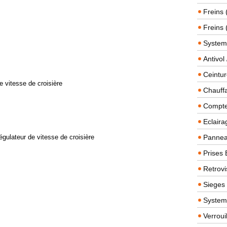
Freins 
Freins 
System
Antivol
Ceintur
e vitesse de croisière
Chauffa
Compteu
Eclairag
égulateur de vitesse de croisière
Panneau
Prises 
Retrovi
Sieges
System
Verroui