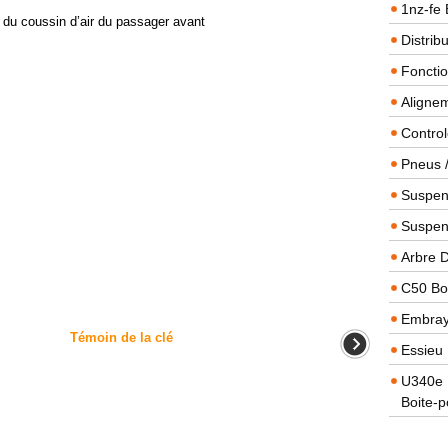
1nz-fe 
du coussin d’air du passager avant
Distrib
Foncti
Alignem
Contro
Pneus 
Suspens
Suspen
Arbre 
C50 Boi
Embra
Témoin de la clé
Essieu 
U340e B
Boite-p