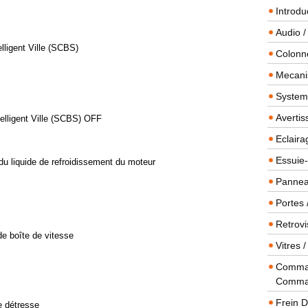
Introdu
Audio /
lligent Ville (SCBS)
Colonn
Mecanis
Systeme
Averti
telligent Ville (SCBS) OFF
Eclaira
Essuie-
du liquide de refroidissement du moteur
Panneau
Portes 
Retrovi
de boîte de vitesse
Vitres 
Comman
Comma
Frein 
e détresse