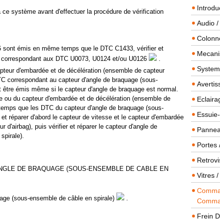
Introdu
s à ce système avant d'effectuer la procédure de vérification
Audio /
Colonn
 sont émis en même temps que le DTC C1433, vérifier et
Mecanis
nés correspondant aux DTC U0073, U0124 et/ou U0126
.
Systeme
apteur d'embardée et de décélération (ensemble de capteur
TC correspondant au capteur d'angle de braquage (sous-
Averti
 être émis même si le capteur d'angle de braquage est normal.
e ou du capteur d'embardée et de décélération (ensemble de
Eclaira
temps que les DTC du capteur d'angle de braquage (sous-
Essuie-
 et réparer d'abord le capteur de vitesse et le capteur d'embardée
 d'airbag), puis vérifier et réparer le capteur d'angle de
Panneau
spirale).
Portes 
Retrovi
NGLE DE BRAQUAGE (SOUS-ENSEMBLE DE CABLE EN
Vitres 
Comman
uage (sous-ensemble de câble en spirale)
.
Comma
Frein 