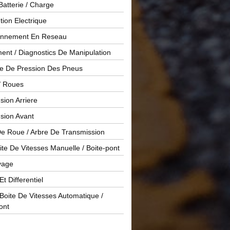
Batterie / Charge
ution Electrique
onnement En Reseau
ent / Diagnostics De Manipulation
le De Pression Des Pneus
/ Roues
ion Arriere
sion Avant
De Roue / Arbre De Transmission
te De Vitesses Manuelle / Boite-pont
yage
Et Differentiel
oite De Vitesses Automatique /
ont