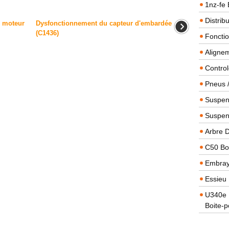
1nz-fe 
Distrib
u moteur
Dysfonctionnement du capteur d'embardée
(C1436)
Foncti
Alignem
Contro
Pneus 
Suspens
Suspen
Arbre 
C50 Boi
Embra
Essieu 
U340e B
Boite-p