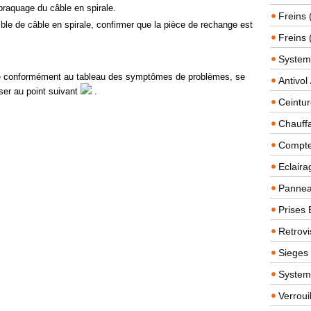
braquage du câble en spirale.
Freins 
e de câble en spirale, confirmer que la pièce de rechange est
Freins 
System
uée conformément au tableau des symptômes de problèmes, se
Antivol
sser au point suivant
.
Ceintur
Chauffa
Compteu
Eclairag
Panneau
Prises 
Retrovi
Sieges
System
Verroui