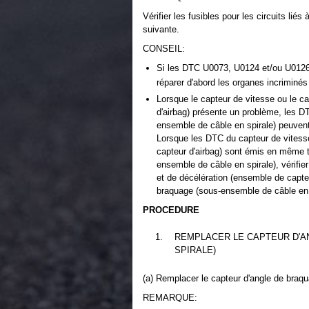
Vérifier les fusibles pour les circuits lié
suivante.
CONSEIL:
Si les DTC U0073, U0124 et/ou U0126
réparer d'abord les organes incrimi
Lorsque le capteur de vitesse ou le c
d'airbag) présente un problème, les D
ensemble de câble en spirale) peuvent
Lorsque les DTC du capteur de vitess
capteur d'airbag) sont émis en même 
ensemble de câble en spirale), vérifier
et de décélération (ensemble de capteur
braquage (sous-ensemble de câble en 
PROCEDURE
1.
REMPLACER LE CAPTEUR D'A
SPIRALE)
(a) Remplacer le capteur d'angle de braq
REMARQUE: