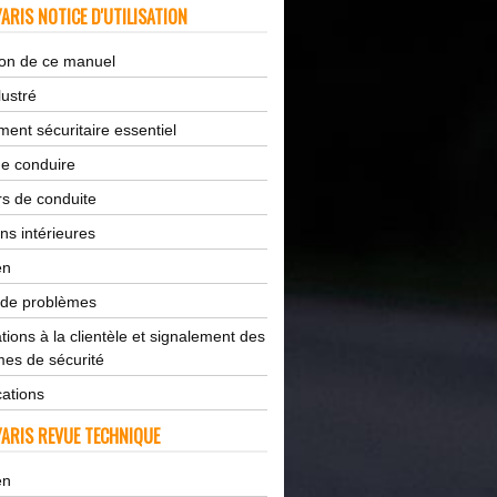
ARIS NOTICE D'UTILISATION
tion de ce manuel
lustré
ent sécuritaire essentiel
de conduire
s de conduite
ns intérieures
en
 de problèmes
tions à la clientèle et signalement des
es de sécurité
cations
ARIS REVUE TECHNIQUE
en