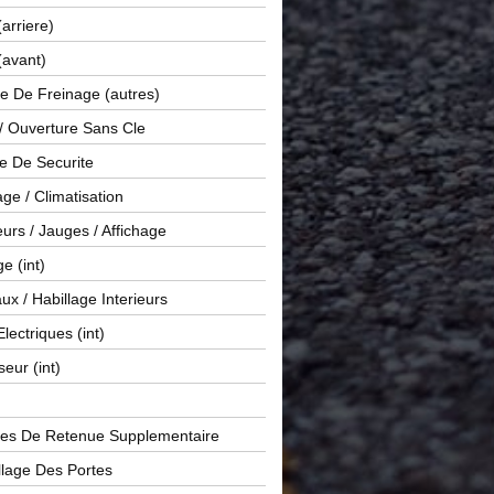
(arriere)
(avant)
e De Freinage (autres)
 / Ouverture Sans Cle
e De Securite
ge / Climatisation
rs / Jauges / Affichage
e (int)
x / Habillage Interieurs
Electriques (int)
seur (int)
es De Retenue Supplementaire
llage Des Portes