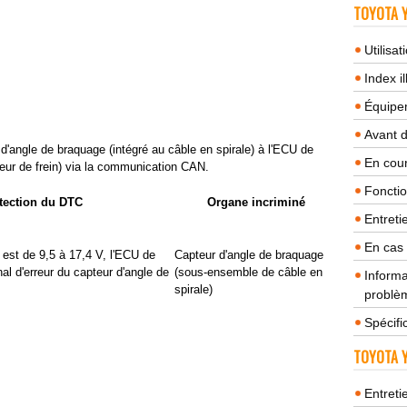
TOYOTA Y
Utilisa
Index il
Équipem
Avant 
d'angle de braquage (intégré au câble en spirale) à l'ECU de
En cour
eur de frein) via la communication CAN.
Fonctio
tection du DTC
Organe incriminé
Entreti
En cas
 est de 9,5 à 17,4 V, l'ECU de
Capteur d'angle de braquage
al d'erreur du capteur d'angle de
(sous-ensemble de câble en
Informa
spirale)
problèm
Spécifi
TOYOTA Y
Entreti