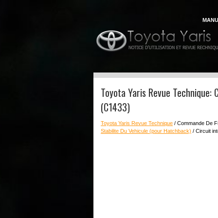
MANU
Toyota Yaris Revue Technique: C
(C1433)
Toyota Yaris Revue Technique
/ Commande De F
Stabilite Du Vehicule (pour Hatchback)
/ Circuit i