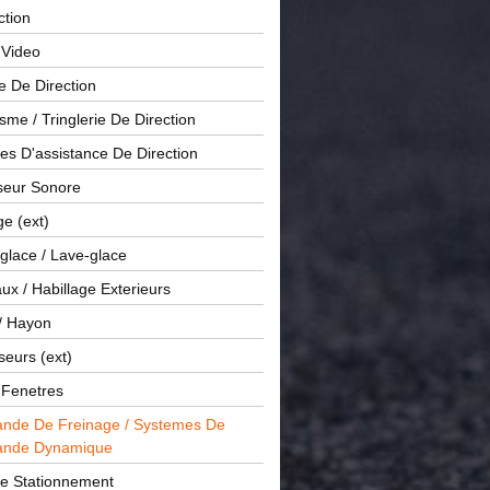
ction
 Video
e De Direction
me / Tringlerie De Direction
s D'assistance De Direction
sseur Sonore
ge (ext)
glace / Lave-glace
x / Habillage Exterieurs
/ Hayon
seurs (ext)
/ Fenetres
de De Freinage / Systemes De
nde Dynamique
De Stationnement