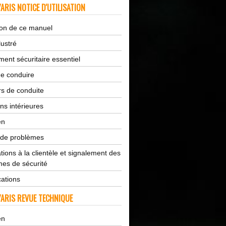
ARIS NOTICE D'UTILISATION
tion de ce manuel
lustré
ent sécuritaire essentiel
de conduire
s de conduite
ns intérieures
en
 de problèmes
tions à la clientèle et signalement des
es de sécurité
cations
ARIS REVUE TECHNIQUE
en