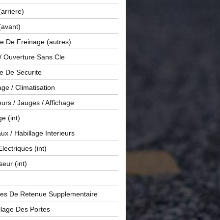
(arriere)
(avant)
e De Freinage (autres)
 / Ouverture Sans Cle
e De Securite
ge / Climatisation
rs / Jauges / Affichage
e (int)
x / Habillage Interieurs
Electriques (int)
seur (int)
es De Retenue Supplementaire
llage Des Portes