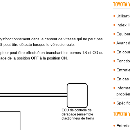
TOYOTA Y
Utilisa
Index il
Équipem
 dysfonctionnement dans le capteur de vitesse qui ne peut pas
Avant 
rêt peut être détecté lorsque le véhicule roule.
En cour
pteur peut être effectué en branchant les bornes TS et CG du
age de la position OFF à la position ON.
Fonctio
Entreti
En cas
Informa
problèm
Spécifi
TOYOTA Y
Entreti