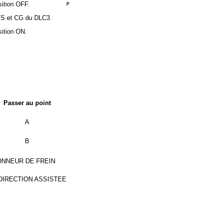
sition OFF.
 TS et CG du DLC3.
sition ON.
Passer au point
A
B
ONNEUR DE FREIN
 DIRECTION ASSISTEE