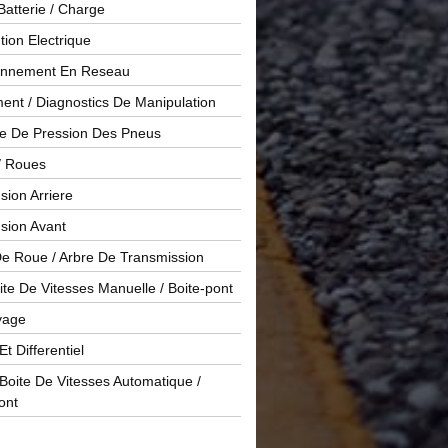
Batterie / Charge
ution Electrique
onnement En Reseau
ent / Diagnostics De Manipulation
le De Pression Des Pneus
/ Roues
ion Arriere
sion Avant
De Roue / Arbre De Transmission
te De Vitesses Manuelle / Boite-pont
yage
Et Differentiel
oite De Vitesses Automatique /
ont