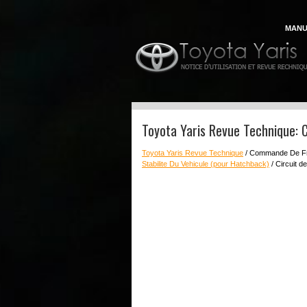
MANU
Toyota Yaris Revue Technique: C
Toyota Yaris Revue Technique
/ Commande De F
Stabilite Du Vehicule (pour Hatchback)
/ Circuit 