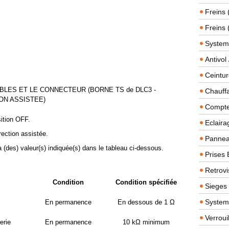
Freins 
Freins 
System
Antivol
Ceintur
BLES ET LE CONNECTEUR (BORNE TS de DLC3 -
Chauffa
ON ASSISTEE)
Compteu
sition OFF.
Eclairag
ection assistée.
Panneau
a (des) valeur(s) indiquée(s) dans le tableau ci-dessous.
Prises 
Retrovi
Condition
Condition spécifiée
Sieges
System
En permanence
En dessous de 1 Ω
Verroui
erie
En permanence
10 kΩ minimum