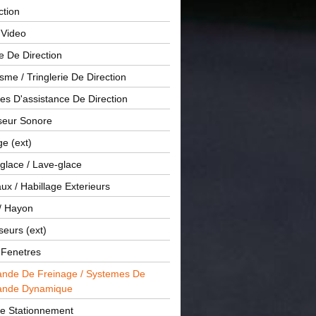
ction
 Video
e De Direction
me / Tringlerie De Direction
s D'assistance De Direction
sseur Sonore
ge (ext)
glace / Lave-glace
x / Habillage Exterieurs
/ Hayon
seurs (ext)
/ Fenetres
de De Freinage / Systemes De
nde Dynamique
De Stationnement