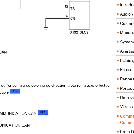
Introdu
Audio /
Colonn
Mecanis
Systeme
Averti
Eclaira
Essuie-
Panneau
 ou l'ensemble de colonne de direction a été remplacé, effectuer
Portes 
couple
.
Retrovi
Vitres 
OMMUNICATION CAN
Comman
Comma
UNICATION CAN
Frein 