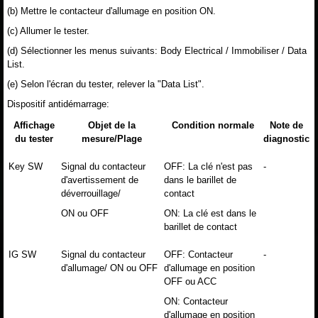
(b) Mettre le contacteur d'allumage en position ON.
(c) Allumer le tester.
(d) Sélectionner les menus suivants: Body Electrical / Immobiliser / Data
List.
(e) Selon l'écran du tester, relever la "Data List".
Dispositif antidémarrage:
Affichage
Objet de la
Condition normale
Note de
du tester
mesure/Plage
diagnostic
Key SW
Signal du contacteur
OFF: La clé n'est pas
-
d'avertissement de
dans le barillet de
déverrouillage/
contact
ON ou OFF
ON: La clé est dans le
barillet de contact
IG SW
Signal du contacteur
OFF: Contacteur
-
d'allumage/ ON ou OFF
d'allumage en position
OFF ou ACC
ON: Contacteur
d'allumage en position