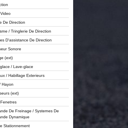
ction
 Video
e De Direction
me / Tringlerie De Direction
s D'assistance De Direction
sseur Sonore
ge (ext)
glace / Lave-glace
x / Habillage Exterieurs
/ Hayon
seurs (ext)
/ Fenetres
de De Freinage / Systemes De
nde Dynamique
De Stationnement