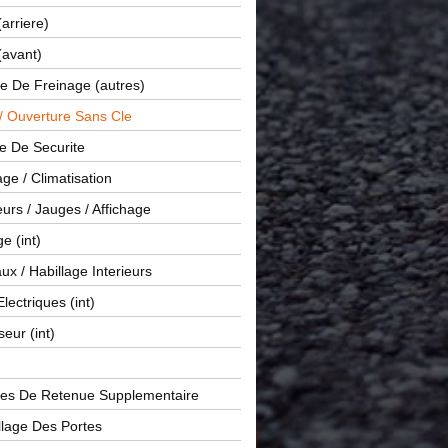
(arriere)
(avant)
e De Freinage (autres)
 / Ouverture Sans Cle
e De Securite
ge / Climatisation
rs / Jauges / Affichage
e (int)
x / Habillage Interieurs
Electriques (int)
seur (int)
es De Retenue Supplementaire
llage Des Portes