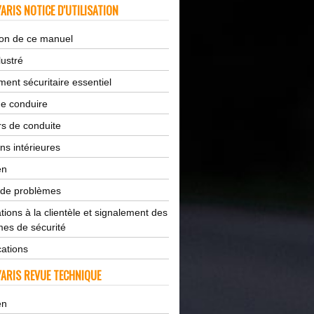
ARIS NOTICE D'UTILISATION
tion de ce manuel
lustré
ent sécuritaire essentiel
de conduire
s de conduite
ns intérieures
en
 de problèmes
tions à la clientèle et signalement des
es de sécurité
cations
ARIS REVUE TECHNIQUE
en