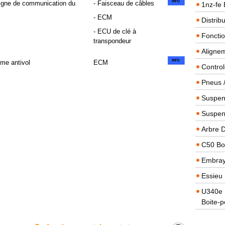
 ligne de communication du
- Faisceau de câbles
1nz-fe 
- ECM
Distrib
- ECU de clé à
Foncti
transpondeur
Alignem
me antivol
ECM
Contro
Pneus 
Suspens
Suspen
Arbre 
C50 Boi
Embra
Essieu 
U340e B
Boite-p