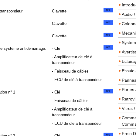
Introdu
transpondeur
Clavette
Audio /
Clavette
Colonn
Mecanis
Clavette
Systeme
e système antidémarrage.
- Clé
Averti
- Amplificateur de clé à
Eclaira
transpondeur
Essuie-
- Faisceau de câbles
- ECU de clé à transpondeur
Panneau
Portes 
ion n° 1
- Clé
Retrovi
- Faisceau de câbles
Vitres 
- Amplificateur de clé à
transpondeur
Comman
- ECU de clé à transpondeur
Comma
Frein 
ion n° 2
- Clé