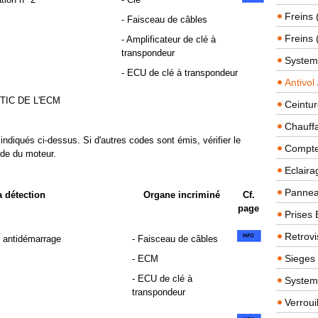
Freins 
- Faisceau de câbles
Freins 
- Amplificateur de clé à
transpondeur
System
- ECU de clé à transpondeur
Antivol
TIC DE L'ECM
Ceintur
Chauffa
diqués ci-dessus. Si d'autres codes sont émis, vérifier le
Compteu
de du moteur.
Eclairag
Panneau
a détection
Organe incriminé
Cf.
page
Prises 
Retrovi
 antidémarrage
- Faisceau de câbles
Sieges
- ECM
- ECU de clé à
System
transpondeur
Verroui