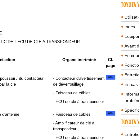
TOYOTA Y
Utilisa
Index il
C
Équipem
TIC DE L'ECU DE CLE A TRANSPONDEUR
Avant 
En cour
détection
Organe incriminé
Cf.
Fonctio
page
Entreti
poussoir / du contacteur
- Contacteur d'avertissement
ar la clé
de déverrouillage
En cas
- Faisceau de câbles
Informa
problèm
- ECU de clé à transpondeur
Spécifi
e d'antenne
- Faisceau de câbles
TOYOTA Y
- Amplificateur de clé à
transpondeur
Entreti
- ECU de clé à transpondeur