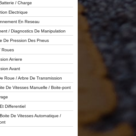
Batterie / Charge
ution Electrique
onnement En Reseau
ent / Diagnostics De Manipulation
le De Pression Des Pneus
/ Roues
ion Arriere
sion Avant
De Roue / Arbre De Transmission
te De Vitesses Manuelle / Boite-pont
yage
Et Differentiel
oite De Vitesses Automatique /
ont