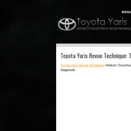
MANU
Toyota Yaris Revue Technique: 
Toyota Yaris Revue Technique
/ Antivol / Ouvert
Diagnostic