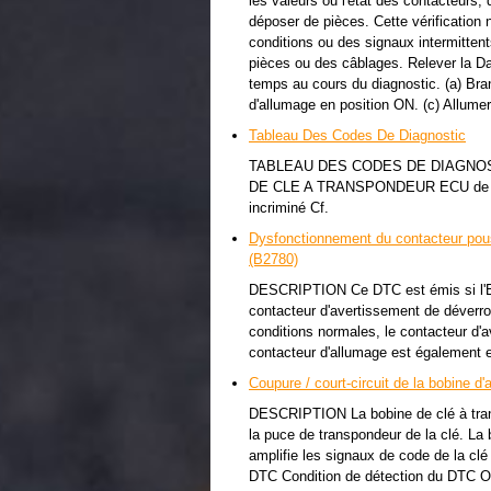
les valeurs ou l'état des contacteurs,
déposer de pièces. Cette vérification 
conditions ou des signaux intermitten
pièces ou des câblages. Relever la Da
temps au cours du diagnostic. (a) Bra
d'allumage en position ON. (c) Allumer 
Tableau Des Codes De Diagnostic
TABLEAU DES CODES DE DIAGNOS
DE CLE A TRANSPONDEUR ECU de clé 
incriminé Cf.
Dysfonctionnement du contacteur pouss
(B2780)
DESCRIPTION Ce DTC est émis si l'EC
contacteur d'avertissement de déverro
conditions normales, le contacteur d'a
contacteur d'allumage est également 
Coupure / court-circuit de la bobine d
DESCRIPTION La bobine de clé à tran
la puce de transpondeur de la clé. La b
amplifie les signaux de code de la clé
DTC Condition de détection du DTC Or