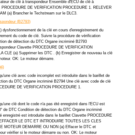
cateur de clé à transpondeur Ensemble d'ECU de clé à
GE PROCEDURE DE VERIFICATION PROCEDURE 1. RELEVER
(a) Brancher le Techstream sur le DLC3.
nspondeur (B2793)
dysfonctionnement de la clé en cours d'enregistrement du
rement du code de clé. Suivre la procédure de vérification
tion de détection du DTC Organe incriminé B2793
ranspondeur Clavette PROCEDURE DE VERIFICATION
 (a) Supprimer les DTC . (b) Enregistrer de nouveau la clé
e moteur. OK: Le moteur démarre.
94)
ne clé avec code incomplet est introduite dans le barillet de
ction du DTC Organe incriminé B2794 Une clé avec code de clé
e PROCEDURE DE VERIFICATION PROCEDURE 1.
ne clé dont le code n'a pas été enregistré dans l'ECU est
t. N° de DTC Condition de détection du DTC Organe incriminé
é enregistré est introduite dans le barillet Clavette PROCEDURE
 EFFACER LE DTC ET INTRODUIRE TOUTES LES CLES
E MOTEUR DEMARRE OU NON (a) Effacer le DTC et
 pour vérifier si le moteur démarre ou non. OK: Le moteur