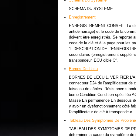
Schema Du Systeme
SCHEMA DU SYSTEME
Enregistrement
ENREGISTREMENT CONSEIL: La clé pos
antidémarrage) et le code de la com
doivent être enregistrés. Se reporter
code de la clé et à la page pour les 
1. DESCRIPTION DE L'ENREGISTREMEN
secondaires (enregistrement supplémen
transpondeur. ECU cible Cf.
Bornes De L'ecu
BORNES DE L'ECU 1. VERIFIER L'A
connecteur D24 de l'amplificateur de c
faisceau de câbles. Résistance stand
borne Condition Condition spécifiée 
Masse En permanence En dessous de 1 
y avoir un dysfonctionnement côté fa
l'amplificateur de clé à transpondeur.
Tableau Des Symptomes De Problem
TABLEAU DES SYMPTOMES DE PROBLE
déterminer la cause du symptôme de