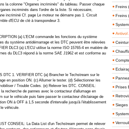
 dans la colonne "Organes incriminés" du tableau. Passer chaque
Freins 
ganes incriminés dans l'ordre de la liste. Si nécessaire,
e incriminé Cf. page Le moteur ne démarre pas 1. Circuit
Freins 
emble d'ECU de clé à transpondeur 3.
System
Antivol
PTION (a) L'ECM commande les fonctions du système
es du système antidémarrage et les DTC peuvent être relevées
Ceintur
IFIER DLC3 (a) L'ECU utilise la norme ISO 15765-4 en matière de
Chauffa
ornes du DLC3 répond à la norme SAE J1962 et est conforme au
Compteu
Eclairag
TC 1. VERIFIER DTC (a) Brancher le Techstream sur le
Panneau
ge en position ON. (c) Allumer le tester. (d) Sélectionner les
mobiliser / Trouble Codes. (e) Relever les DTC. CONSEIL:
Prises 
r la recherche de pannes avec le contacteur d'allumage en
Retrovi
sur le véhicule puis faire passer le contacteur d'éclairage de
tion ON à OFF à 1,5 seconde d'intervalle jusqu'à l'établissement
Sieges
le véhicule.
System
Verroui
ST CONSEIL: La Data List d'un Techstream permet de relever