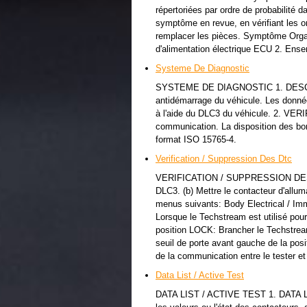
répertoriées par ordre de probabilité
symptôme en revue, en vérifiant les or
remplacer les pièces. Symptôme Organ
d'alimentation électrique ECU 2. Ens
Systeme De Diagnostic
SYSTEME DE DIAGNOSTIC 1. DESCRI
antidémarrage du véhicule. Les donné
à l'aide du DLC3 du véhicule. 2. VER
communication. La disposition des b
format ISO 15765-4.
Verification / Suppression Des Dtc
VERIFICATION / SUPPRESSION DES D
DLC3. (b) Mettre le contacteur d'alluma
menus suivants: Body Electrical / Im
Lorsque le Techstream est utilisé pou
position LOCK: Brancher le Techstream 
seuil de porte avant gauche de la posi
de la communication entre le tester et 
Data List / Active Test
DATA LIST / ACTIVE TEST 1. DATA LI