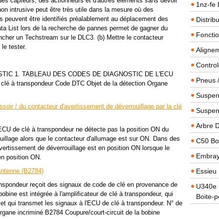
 des capteurs, des actionneurs et d'autres éléments sans devoir
1nz-fe 
non intrusive peut être très utile dans la mesure où des
ts peuvent être identifiés préalablement au déplacement des
Distrib
ta List lors de la recherche de pannes permet de gagner du
Foncti
ncher un Techstream sur le DLC3. (b) Mettre le contacteur
le tester.
Alignem
Contro
TIC 1. TABLEAU DES CODES DE DIAGNOSTIC DE L'ECU
Pneus 
à transpondeur Code DTC Objet de la détection Organe
Suspens
oir / du contacteur d'avertissement de déverrouillage par la clé
Suspen
Arbre 
U de clé à transpondeur ne détecte pas la position ON du
uillage alors que le contacteur d'allumage est sur ON. Dans des
C50 Boi
vertissement de déverrouillage est en position ON lorsque le
Embra
en position ON.
'antenne (B2784)
Essieu 
spondeur reçoit des signaux de code de clé en provenance de
U340e B
obine est intégrée à l'amplificateur de clé à transpondeur, qui
Boite-p
 et qui transmet les signaux à l'ECU de clé à transpondeur. N° de
gane incriminé B2784 Coupure/court-circuit de la bobine