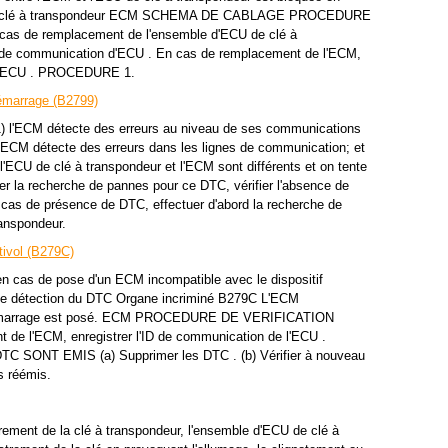
 de clé à transpondeur ECM SCHEMA DE CABLAGE PROCEDURE
 de remplacement de l'ensemble d'ECU de clé à
'ID de communication d'ECU . En cas de remplacement de l'ECM,
e l'ECU . PROCEDURE 1.
émarrage (B2799)
 l'ECM détecte des erreurs au niveau de ses communications
l'ECM détecte des erreurs dans les lignes de communication; et
l'ECU de clé à transpondeur et l'ECM sont différents et on tente
uer la recherche de pannes pour ce DTC, vérifier l'absence de
cas de présence de DTC, effectuer d'abord la recherche de
anspondeur.
tivol (B279C)
as de pose d'un ECM incompatible avec le dispositif
de détection du DTC Organe incriminé B279C L'ECM
ntidémarrage est posé. ECM PROCEDURE DE VERIFICATION
 l'ECM, enregistrer l'ID de communication de l'ECU .
SONT EMIS (a) Supprimer les DTC . (b) Vérifier à nouveau
s réémis.
ement de la clé à transpondeur, l'ensemble d'ECU de clé à