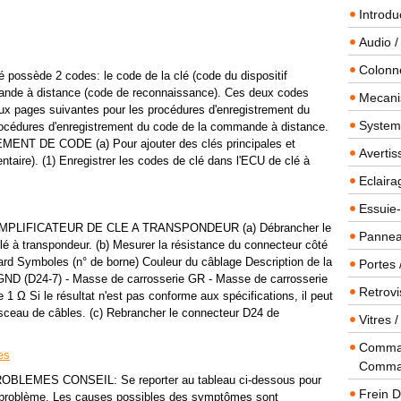
Introdu
Audio /
Colonn
sède 2 codes: le code de la clé (code du dispositif
mande à distance (code de reconnaissance). Ces deux codes
Mecanis
 aux pages suivantes pour les procédures d'enregistrement du
Systeme
procédures d'enregistrement du code de la commande à distance.
T DE CODE (a) Pour ajouter des clés principales et
Averti
taire). (1) Enregistrer les codes de clé dans l'ECU de clé à
Eclaira
Essuie-
MPLIFICATEUR DE CLE A TRANSPONDEUR (a) Débrancher le
Panneau
lé à transpondeur. (b) Mesurer la résistance du connecteur côté
ard Symboles (n° de borne) Couleur du câblage Description de la
Portes 
AGND (D24-7) - Masse de carrosserie GR - Masse de carrosserie
Retrovi
Ω Si le résultat n'est pas conforme aux spécifications, il peut
isceau de câbles. (c) Rebrancher le connecteur D24 de
Vitres 
Comman
es
Comma
MES CONSEIL: Se reporter au tableau ci-dessous pour
Frein 
 problème. Les causes possibles des symptômes sont