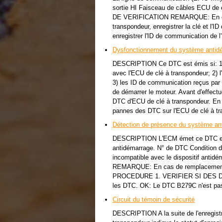
sortie HI Faisceau de câbles ECU
DE VERIFICATION REMARQUE: En cas
transpondeur, enregistrer la clé et l
enregistrer l'ID de communication d
Dysfonctionnement du système antid
DESCRIPTION Ce DTC est émis si: 1)
avec l'ECU de clé à transpondeur; 2) 
3) les ID de communication reçus par 
de démarrer le moteur. Avant d'effect
DTC d'ECU de clé à transpondeur. En 
pannes des DTC sur l'ECU de clé à tr
Détection de présence du système an
DESCRIPTION L'ECM émet ce DTC en c
antidémarrage. N° de DTC Condition 
incompatible avec le dispositif a
REMARQUE: En cas de remplacement de
PROCEDURE 1. VERIFIER SI DES DTC 
les DTC. OK: Le DTC B279C n'est pa
Circuit du témoin de sécurité
DESCRIPTION A la suite de l'enregistr