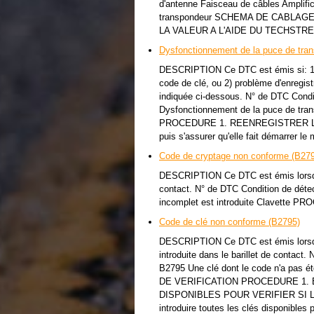
d'antenne Faisceau de câbles Amplifi
transpondeur SCHEMA DE CABLA
LA VALEUR A L'AIDE DU TECHSTREAM 
Dysfonctionnement de la puce de tra
DESCRIPTION Ce DTC est émis si: 1) 
code de clé, ou 2) problème d'enregist
indiquée ci-dessous. N° de DTC Condi
Dysfonctionnement de la puce de t
PROCEDURE 1. REENREGISTRER LA CLE
puis s'assurer qu'elle fait démarrer l
Code de cryptage non conforme (B27
DESCRIPTION Ce DTC est émis lorsqu'u
contact. N° de DTC Condition de déte
incomplet est introduite Clavett
Code de clé non conforme (B2795)
DESCRIPTION Ce DTC est émis lorsqu'u
introduite dans le barillet de contac
B2795 Une clé dont le code n'a pas ét
DE VERIFICATION PROCEDURE 1.
DISPONIBLES POUR VERIFIER SI L
introduire toutes les clés disponibles