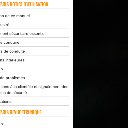
ARIS NOTICE D'UTILISATION
tion de ce manuel
lustré
ent sécuritaire essentiel
de conduire
s de conduite
ns intérieures
en
 de problèmes
tions à la clientèle et signalement des
es de sécurité
cations
ARIS REVUE TECHNIQUE
en