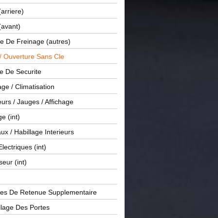
(arriere)
(avant)
e De Freinage (autres)
 / Ouverture Sans Cle
e De Securite
ge / Climatisation
rs / Jauges / Affichage
e (int)
x / Habillage Interieurs
Electriques (int)
seur (int)
es De Retenue Supplementaire
llage Des Portes