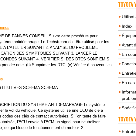
TOYOTA Y
Utilisa
Index il
annes
Équipem
DE PANNES CONSEIL: Suivre cette procédure pour
ystème antidémarrage. Le Techstream doit être utilisé pour les
Avant 
MENE A L'ATELIER SUIVANT 2. ANALYSE DU PROBLEME
FICATION DES SYMPTOMES SUIVANT 3. LANCER LE
En cour
CONDES SUIVANT 4. VERIFIER SI DES DTCS SONT EMIS
Fonctio
n prendre note. (b) Supprimer les DTC. (c) Vérifier à nouveau les
Entreti
es
En cas
STITUTIVES SCHEMA SCHEMA
Informa
problèm
SCRIPTION DU SYSTEME ANTIDEMARRAGE Le système
Spécifi
r le vol du véhicule. Ce système utilise une ECU de clé à
codes des clés de contact autorisées. Si l'on tente de faire
TOYOTA Y
utorisée, l'ECU envoie à l'ECM un signal pour neutraliser
age, ce qui bloque le fonctionnement du moteur. 2.
Entreti