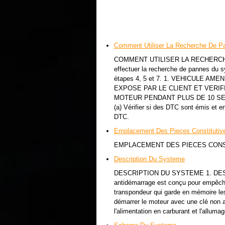
Comment Utiliser La Recherche De P
COMMENT UTILISER LA RECHERCHE 
effectuer la recherche de pannes du s
étapes 4, 5 et 7. 1. VEHICULE A
EXPOSE PAR LE CLIENT ET VERI
MOTEUR PENDANT PLUS DE 10 SE
(a) Vérifier si des DTC sont émis et e
DTC.
Emplacement Des Pieces Constitutiv
EMPLACEMENT DES PIECES CON
Description Du Systeme
DESCRIPTION DU SYSTEME 1. DE
antidémarrage est conçu pour empêche
transpondeur qui garde en mémoire les 
démarrer le moteur avec une clé non a
l'alimentation en carburant et l'allum