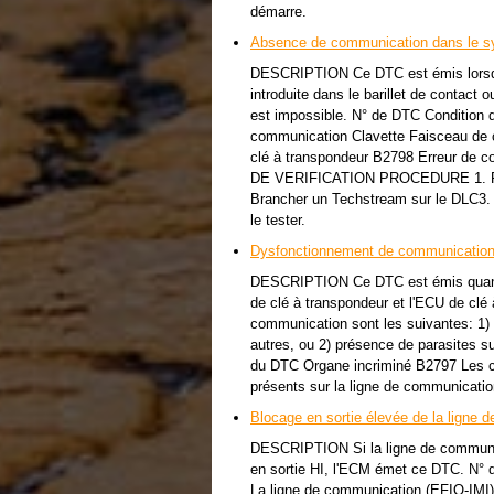
démarre.
Absence de communication dans le s
DESCRIPTION Ce DTC est émis lorsqu'
introduite dans le barillet de contact 
est impossible. N° de DTC Condition
communication Clavette Faisceau de 
clé à transpondeur B2798 Erreur 
DE VERIFICATION PROCEDURE 1. 
Brancher un Techstream sur le DLC3. (
le tester.
Dysfonctionnement de communication
DESCRIPTION Ce DTC est émis quand u
de clé à transpondeur et l'ECU de clé 
communication sont les suivantes: 1) 
autres, ou 2) présence de parasites s
du DTC Organe incriminé B2797 Les clé
présents sur la ligne de communicatio
Blocage en sortie élevée de la ligne
DESCRIPTION Si la ligne de communic
en sortie HI, l'ECM émet ce DTC. N°
La ligne de communication (EFIO-IMI) 