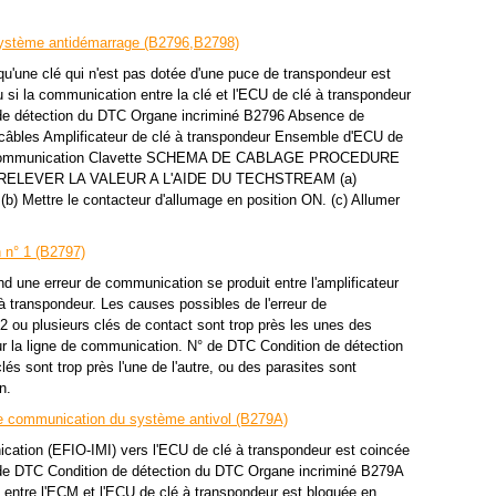
ystème antidémarrage (B2796,B2798)
une clé qui n'est pas dotée d'une puce de transpondeur est
ou si la communication entre la clé et l'ECU de clé à transpondeur
 de détection du DTC Organe incriminé B2796 Absence de
câbles Amplificateur de clé à transpondeur Ensemble d'ECU de
de communication Clavette SCHEMA DE CABLAGE PROCEDURE
RELEVER LA VALEUR A L'AIDE DU TECHSTREAM (a)
b) Mettre le contacteur d'allumage en position ON. (c) Allumer
 n° 1 (B2797)
ne erreur de communication se produit entre l'amplificateur
à transpondeur. Les causes possibles de l'erreur de
2 ou plusieurs clés de contact sont trop près les unes des
ur la ligne de communication. N° de DTC Condition de détection
s sont trop près l'une de l'autre, ou des parasites sont
n.
 de communication du système antivol (B279A)
ation (EFIO-IMI) vers l'ECU de clé à transpondeur est coincée
 de DTC Condition de détection du DTC Organe incriminé B279A
entre l'ECM et l'ECU de clé à transpondeur est bloquée en