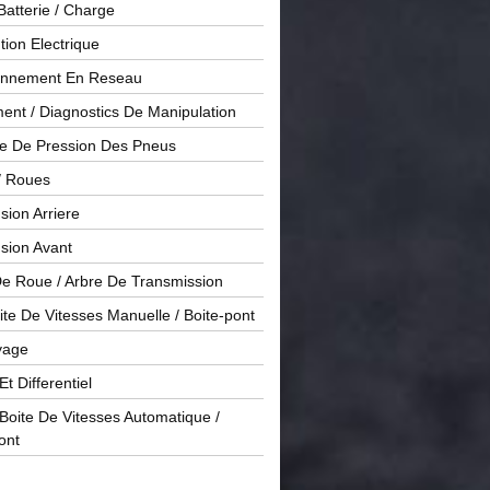
Batterie / Charge
ution Electrique
onnement En Reseau
ent / Diagnostics De Manipulation
le De Pression Des Pneus
/ Roues
ion Arriere
sion Avant
De Roue / Arbre De Transmission
te De Vitesses Manuelle / Boite-pont
yage
Et Differentiel
oite De Vitesses Automatique /
ont