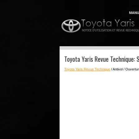
MANU
Toyota Yaris Revue Technique: 
Toyota Yaris Revue Technique
/ Antivol / Ouvert