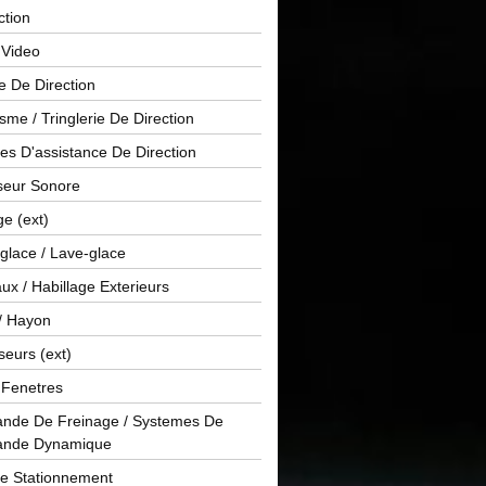
ction
 Video
e De Direction
me / Tringlerie De Direction
s D'assistance De Direction
sseur Sonore
ge (ext)
glace / Lave-glace
x / Habillage Exterieurs
/ Hayon
seurs (ext)
/ Fenetres
de De Freinage / Systemes De
nde Dynamique
De Stationnement