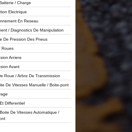
Batterie / Charge
ution Electrique
onnement En Reseau
ent / Diagnostics De Manipulation
le De Pression Des Pneus
/ Roues
ion Arriere
sion Avant
De Roue / Arbre De Transmission
te De Vitesses Manuelle / Boite-pont
yage
Et Differentiel
oite De Vitesses Automatique /
ont