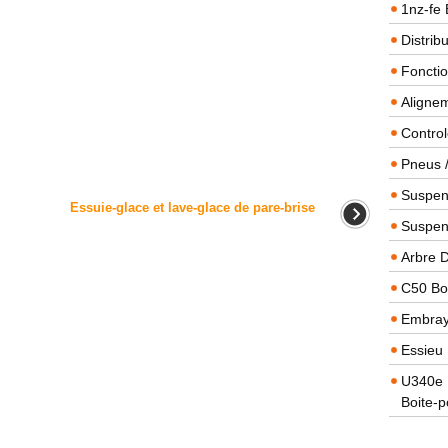
1nz-fe 
Distrib
Foncti
Alignem
Contro
Pneus 
Suspens
Essuie-glace et lave-glace de pare-brise
Suspen
Arbre 
C50 Boi
Embra
Essieu 
U340e B
Boite-p