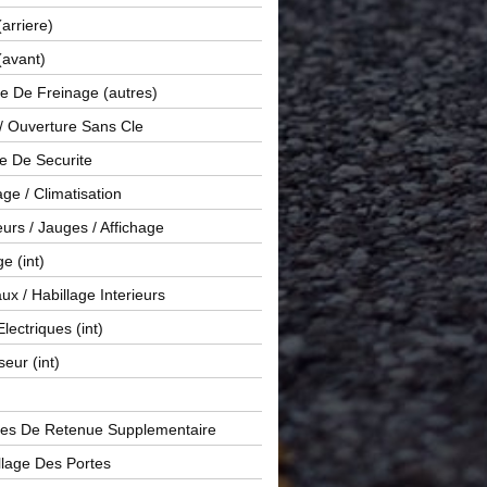
(arriere)
(avant)
e De Freinage (autres)
 / Ouverture Sans Cle
e De Securite
ge / Climatisation
rs / Jauges / Affichage
e (int)
x / Habillage Interieurs
Electriques (int)
seur (int)
es De Retenue Supplementaire
llage Des Portes