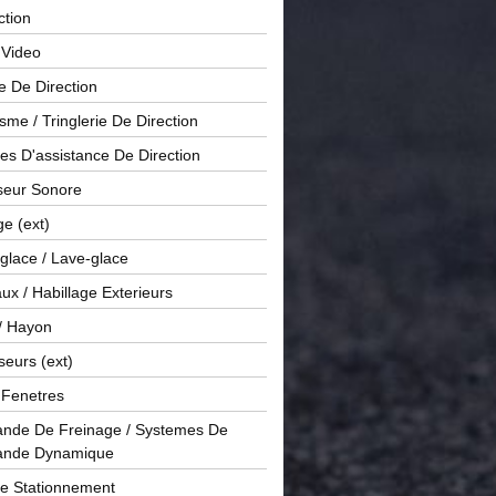
ction
 Video
e De Direction
me / Tringlerie De Direction
s D'assistance De Direction
sseur Sonore
ge (ext)
glace / Lave-glace
x / Habillage Exterieurs
/ Hayon
seurs (ext)
/ Fenetres
de De Freinage / Systemes De
nde Dynamique
De Stationnement