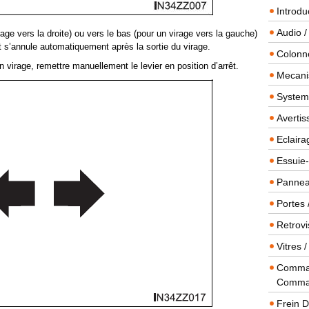
Introdu
Audio /
rage vers la droite) ou vers le bas (pour un virage vers la gauche)
ant s’annule automatiquement après la sortie du virage.
Colonn
n virage, remettre manuellement le levier en position d’arrêt.
Mecanis
Systeme
Averti
Eclaira
Essuie-
Panneau
Portes 
Retrovi
Vitres 
Comman
Comma
Frein 