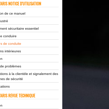
ARIS NOTICE D'UTILISATION
tion de ce manuel
lustré
ent sécuritaire essentiel
de conduire
s de conduite
ns intérieures
en
 de problèmes
tions à la clientèle et signalement des
es de sécurité
cations
ARIS REVUE TECHNIQUE
en