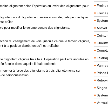
Freins 
mbiné clignotent selon l’opération du levier des clignotants pour
Freins 
ignoter ou s’il clignote de manière anormale, cela peut indiquer
System
est brûlée.
ble pour modifier le volume sonore des clignotants.
Antivol
Ceintur
rection du changement de voie, jusqu’à ce que le témoin clignote,
Chauffa
t à la position d’arrêt lorsqu’il est relâché.
Compteu
Eclairag
 le clignotant clignote trois fois. L’opération peut être annulée en
ée à celle dans laquelle il était actionné.
Panneau
r tourner à l’aide des clignotants à trois clignotements sur
Prises 
n de personnalisation.
Retrovi
Sieges
System
Verroui