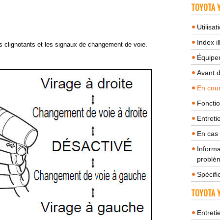
TOYOTA Y
Utilisa
Index il
les clignotants et les signaux de changement de voie.
Équipem
Avant 
En cour
Fonctio
Entreti
En cas
Informa
problèm
Spécifi
TOYOTA Y
Entreti