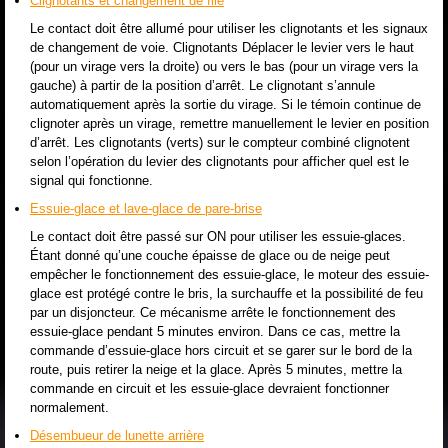
Clignotants et changement de file
Le contact doit être allumé pour utiliser les clignotants et les signaux
de changement de voie. Clignotants Déplacer le levier vers le haut
(pour un virage vers la droite) ou vers le bas (pour un virage vers la
gauche) à partir de la position d’arrêt. Le clignotant s’annule
automatiquement après la sortie du virage. Si le témoin continue de
clignoter après un virage, remettre manuellement le levier en position
d’arrêt. Les clignotants (verts) sur le compteur combiné clignotent
selon l’opération du levier des clignotants pour afficher quel est le
signal qui fonctionne.
Essuie-glace et lave-glace de pare-brise
Le contact doit être passé sur ON pour utiliser les essuie-glaces.
Étant donné qu’une couche épaisse de glace ou de neige peut
empêcher le fonctionnement des essuie-glace, le moteur des essuie-
glace est protégé contre le bris, la surchauffe et la possibilité de feu
par un disjoncteur. Ce mécanisme arrête le fonctionnement des
essuie-glace pendant 5 minutes environ. Dans ce cas, mettre la
commande d’essuie-glace hors circuit et se garer sur le bord de la
route, puis retirer la neige et la glace. Après 5 minutes, mettre la
commande en circuit et les essuie-glace devraient fonctionner
normalement.
Désembueur de lunette arrière