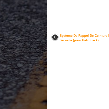
Systeme De Rappel De Ceinture 
Securite (pour Hatchback)