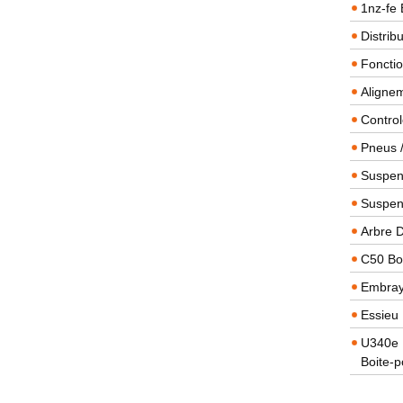
1nz-fe 
Distrib
Foncti
Alignem
Contro
Pneus 
Suspens
Suspen
Arbre 
C50 Boi
Embra
Essieu 
U340e B
Boite-p