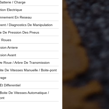
Batterie / Charge
ution Electrique
onnement En Reseau
ent / Diagnostics De Manipulation
le De Pression Des Pneus
/ Roues
ion Arriere
sion Avant
De Roue / Arbre De Transmission
te De Vitesses Manuelle / Boite-pont
yage
Et Differentiel
oite De Vitesses Automatique /
ont