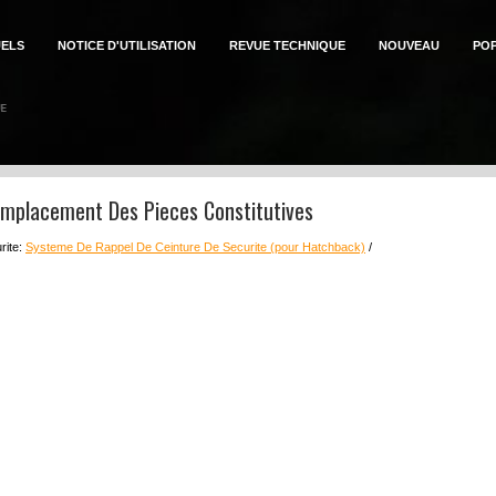
ELS
NOTICE D'UTILISATION
REVUE TECHNIQUE
NOUVEAU
PO
Emplacement Des Pieces Constitutives
rite:
Systeme De Rappel De Ceinture De Securite (pour Hatchback)
/