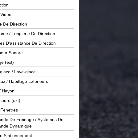
ction
 Video
e De Direction
me / Tringlerie De Direction
s D'assistance De Direction
sseur Sonore
ge (ext)
glace / Lave-glace
x / Habillage Exterieurs
/ Hayon
seurs (ext)
/ Fenetres
de De Freinage / Systemes De
nde Dynamique
De Stationnement