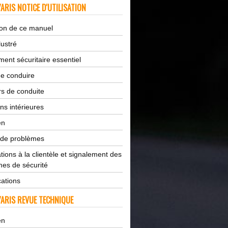
ARIS NOTICE D'UTILISATION
tion de ce manuel
lustré
ent sécuritaire essentiel
de conduire
s de conduite
ns intérieures
en
 de problèmes
tions à la clientèle et signalement des
es de sécurité
cations
ARIS REVUE TECHNIQUE
en