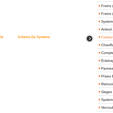
Freins 
Freins 
System
Antivol
De
Schema Du Systeme
Ceintur
Chauffa
Compteu
Eclairag
Panneau
Prises 
Retrovi
Sieges
System
Verroui