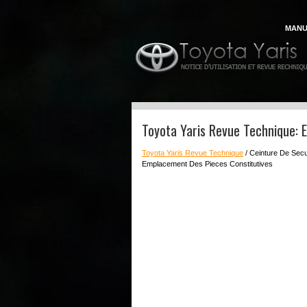
MANU
Toyota Yaris Revue Technique: 
Toyota Yaris Revue Technique
/ Ceinture De Secu
Emplacement Des Pieces Constitutives