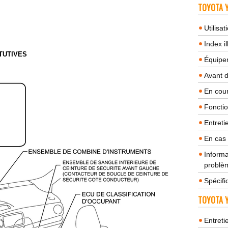
TOYOTA Y
Utilisa
Index il
TUTIVES
Équipem
Avant 
En cour
Fonctio
Entreti
En cas
Informa
problèm
Spécifi
TOYOTA Y
Entreti