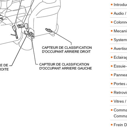
Introdu
Audio /
Colonn
Mecanis
Systeme
Averti
Eclaira
Essuie-
Panneau
Portes 
Retrovi
Vitres 
Comman
Comma
Frein 