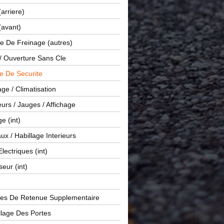
(arriere)
(avant)
e De Freinage (autres)
 / Ouverture Sans Cle
e De Securite
ge / Climatisation
rs / Jauges / Affichage
e (int)
x / Habillage Interieurs
Electriques (int)
seur (int)
es De Retenue Supplementaire
llage Des Portes