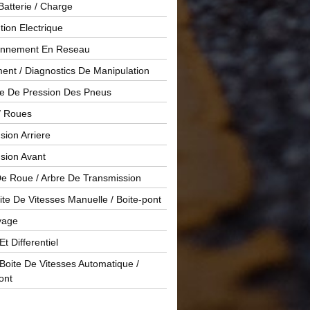
Batterie / Charge
ution Electrique
onnement En Reseau
ent / Diagnostics De Manipulation
le De Pression Des Pneus
/ Roues
ion Arriere
sion Avant
De Roue / Arbre De Transmission
te De Vitesses Manuelle / Boite-pont
yage
Et Differentiel
oite De Vitesses Automatique /
ont