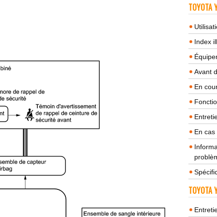
TOYOTA Y
Utilisa
Index il
Équipem
Avant 
En cour
Fonctio
Entreti
En cas
Informa
problèm
Spécifi
TOYOTA Y
Entreti