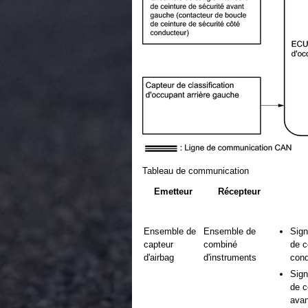
Tableau de communication
Emetteur
Récepteur
Ensemble de
Ensemble de
Sign
capteur
combiné
de c
d'airbag
d'instruments
cond
Sign
de c
avan