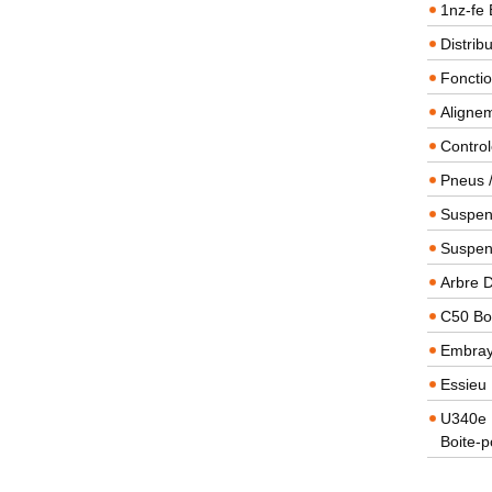
1nz-fe 
Distrib
Foncti
Alignem
Contro
Pneus 
Suspens
Suspen
Arbre 
C50 Boi
Embra
Essieu 
U340e B
Boite-p