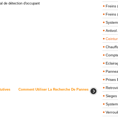
al de détection d'occupant
Freins 
Freins 
System
Antivol
Ceintur
Chauffa
Compteu
Eclairag
Panneau
Prises 
Retrovi
utives
Comment Utiliser La Recherche De Pannes
Sieges
System
Verroui