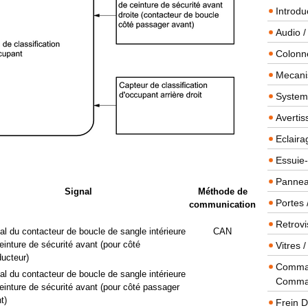
Introdu
Audio /
Colonn
Mecanis
Systeme
Averti
Eclaira
Essuie-
Panneau
Signal
Méthode de
Portes 
communication
Retrovi
al du contacteur de boucle de sangle intérieure
CAN
einture de sécurité avant (pour côté
Vitres 
ucteur)
Comman
al du contacteur de boucle de sangle intérieure
Comma
einture de sécurité avant (pour côté passager
t)
Frein 