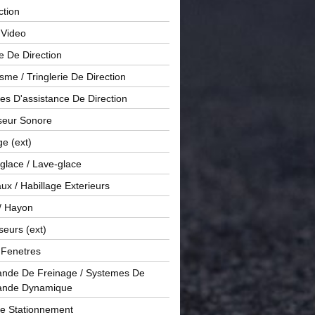
ction
 Video
e De Direction
me / Tringlerie De Direction
s D'assistance De Direction
sseur Sonore
ge (ext)
glace / Lave-glace
x / Habillage Exterieurs
/ Hayon
seurs (ext)
/ Fenetres
de De Freinage / Systemes De
nde Dynamique
De Stationnement