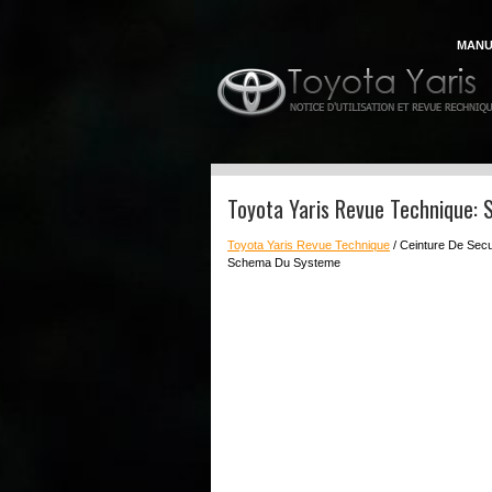
MANU
Toyota Yaris Revue Technique:
Toyota Yaris Revue Technique
/ Ceinture De Secu
Schema Du Systeme