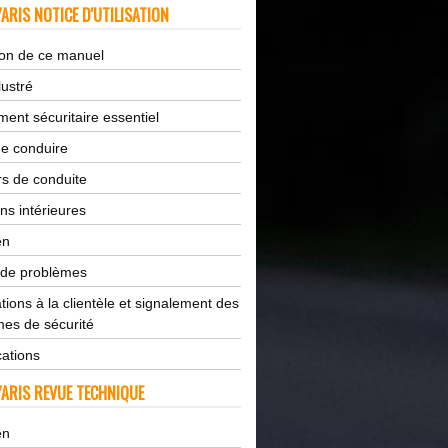
ARIS NOTICE D'UTILISATION
tion de ce manuel
lustré
ent sécuritaire essentiel
de conduire
s de conduite
ns intérieures
en
 de problèmes
tions à la clientèle et signalement des
es de sécurité
cations
ARIS REVUE TECHNIQUE
en