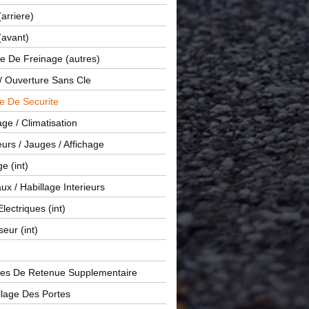
(arriere)
(avant)
e De Freinage (autres)
 / Ouverture Sans Cle
e De Securite
ge / Climatisation
rs / Jauges / Affichage
e (int)
x / Habillage Interieurs
Electriques (int)
seur (int)
es De Retenue Supplementaire
llage Des Portes