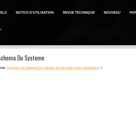
ELS
NOTICE D'UTILISATION
REVUE TECHNIQUE
NOUVEAU
PO
 Schema Du Systeme
rite:
Systeme De Rappel De Ceinture De Securite (pour Hatchback)
/