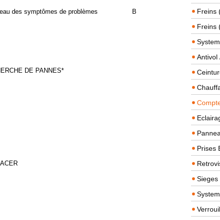
Freins 
bleau des symptômes de problèmes
B
Freins 
System
Antivol
ERCHE DE PANNES*
Ceintur
Chauffa
Compteu
Eclairag
Panneau
Prises 
LACER
Retrovi
Sieges
System
Verroui