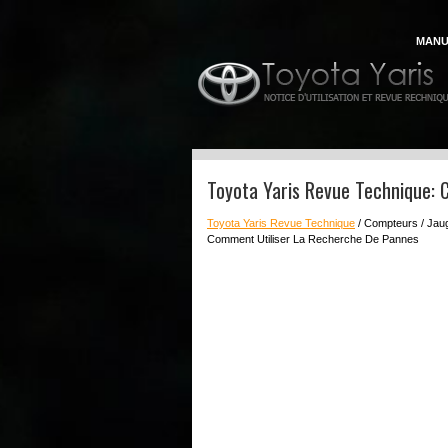
MANU
Toyota Yaris Revue Technique: 
Toyota Yaris Revue Technique
/ Compteurs / Jaug
Comment Utiliser La Recherche De Pannes