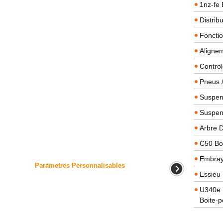
1nz-fe 
Distrib
Foncti
Alignem
Contro
Pneus 
Suspens
Suspen
Arbre 
C50 Boi
Embra
Parametres Personnalisables
Essieu 
U340e B
Boite-p