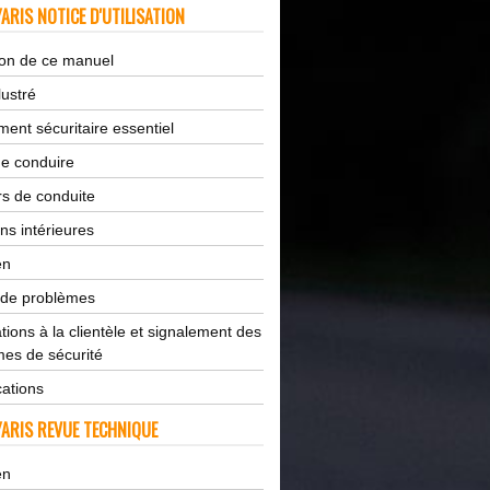
ARIS NOTICE D'UTILISATION
tion de ce manuel
lustré
ent sécuritaire essentiel
de conduire
s de conduite
ns intérieures
en
 de problèmes
tions à la clientèle et signalement des
es de sécurité
cations
ARIS REVUE TECHNIQUE
en