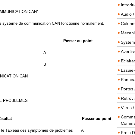
Introdu
OMMUNICATION CAN*
Audio /
 si le système de communication CAN fonctionne normalement.
Colonn
Mecanis
Passer au point
Systeme
Averti
A
Eclaira
B
Essuie-
NICATION CAN
Panneau
Portes 
Retrovi
E PROBLEMES
Vitres 
Comman
ésultat
Passer au point
Comma
s le Tableau des symptômes de problèmes
A
Frein 