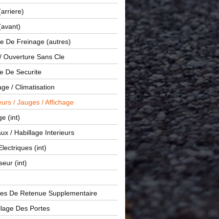
(arriere)
(avant)
e De Freinage (autres)
 / Ouverture Sans Cle
e De Securite
ge / Climatisation
rs / Jauges / Affichage
e (int)
x / Habillage Interieurs
Electriques (int)
seur (int)
es De Retenue Supplementaire
llage Des Portes