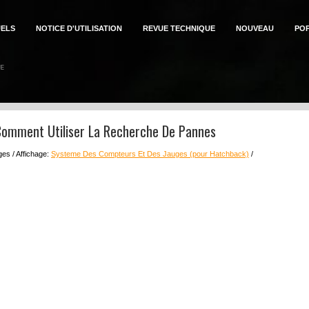
ELS
NOTICE D'UTILISATION
REVUE TECHNIQUE
NOUVEAU
PO
Comment Utiliser La Recherche De Pannes
es / Affichage:
Systeme Des Compteurs Et Des Jauges (pour Hatchback)
/