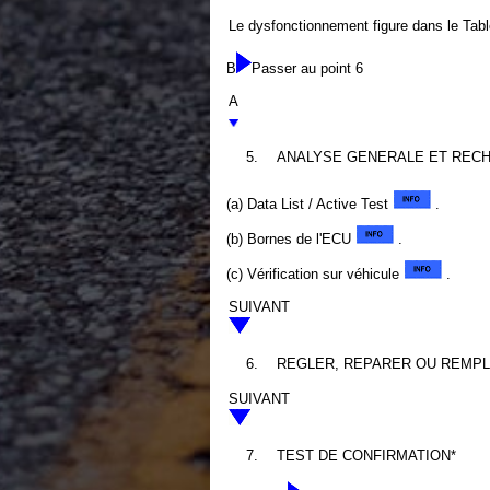
Le dysfonctionnement figure dans le Ta
B
Passer au point 6
A
5.
ANALYSE GENERALE ET RECH
(a) Data List / Active Test
.
(b) Bornes de l'ECU
.
(c) Vérification sur véhicule
.
SUIVANT
6.
REGLER, REPARER OU REMP
SUIVANT
7.
TEST DE CONFIRMATION*