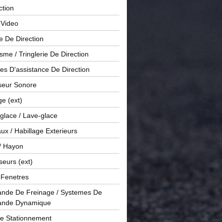
ction
 Video
e De Direction
me / Tringlerie De Direction
s D'assistance De Direction
sseur Sonore
ge (ext)
glace / Lave-glace
x / Habillage Exterieurs
/ Hayon
seurs (ext)
/ Fenetres
de De Freinage / Systemes De
nde Dynamique
De Stationnement