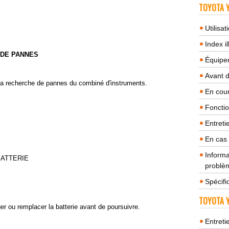
TOYOTA Y
Utilisa
Index il
 DE PANNES
Équipem
Avant 
 la recherche de pannes du combiné d'instruments.
En cour
Fonctio
Entreti
En cas
Informa
BATTERIE
problèm
Spécifi
TOYOTA Y
ger ou remplacer la batterie avant de poursuivre.
Entreti