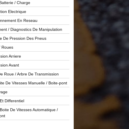
Batterie / Charge
ution Electrique
onnement En Reseau
ent / Diagnostics De Manipulation
le De Pression Des Pneus
/ Roues
ion Arriere
sion Avant
De Roue / Arbre De Transmission
te De Vitesses Manuelle / Boite-pont
yage
Et Differentiel
oite De Vitesses Automatique /
ont