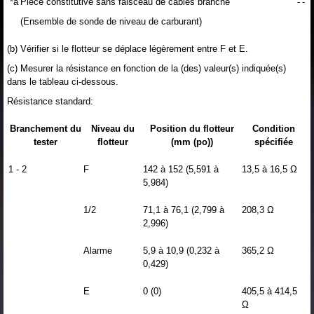
*a
Pièce constitutive sans faisceau de câbles branché
-
-
(Ensemble de sonde de niveau de carburant)
(b) Vérifier si le flotteur se déplace légèrement entre F et E.
(c) Mesurer la résistance en fonction de la (des) valeur(s) indiquée(s)
dans le tableau ci-dessous.
Résistance standard:
Branchement du
Niveau du
Position du flotteur
Condition
tester
flotteur
(mm (po))
spécifiée
1 - 2
F
142 à 152 (5,591 à
13,5 à 16,5 Ω
5,984)
1/2
71,1 à 76,1 (2,799 à
208,3 Ω
2,996)
Alarme
5,9 à 10,9 (0,232 à
365,2 Ω
0,429)
E
0 (0)
405,5 à 414,5
Ω