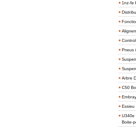
1nz-fe 
Distrib
Foncti
Alignem
Contro
Pneus 
Suspens
Suspen
Arbre 
C50 Boi
Embra
Essieu 
U340e B
Boite-p