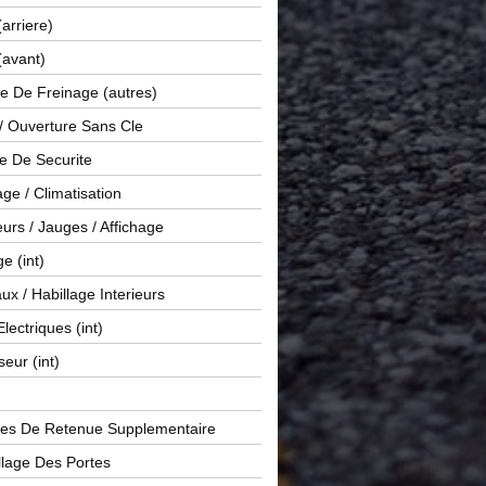
(arriere)
(avant)
e De Freinage (autres)
 / Ouverture Sans Cle
e De Securite
ge / Climatisation
rs / Jauges / Affichage
e (int)
x / Habillage Interieurs
Electriques (int)
seur (int)
es De Retenue Supplementaire
llage Des Portes