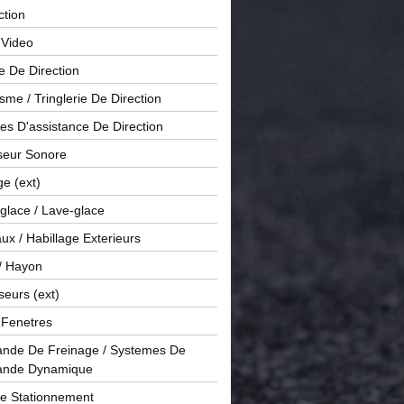
ction
 Video
e De Direction
me / Tringlerie De Direction
s D'assistance De Direction
sseur Sonore
ge (ext)
glace / Lave-glace
x / Habillage Exterieurs
/ Hayon
seurs (ext)
/ Fenetres
de De Freinage / Systemes De
nde Dynamique
De Stationnement