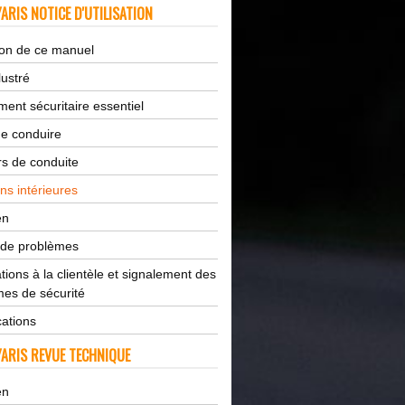
ARIS NOTICE D'UTILISATION
tion de ce manuel
lustré
ent sécuritaire essentiel
de conduire
s de conduite
ns intérieures
en
 de problèmes
tions à la clientèle et signalement des
es de sécurité
cations
ARIS REVUE TECHNIQUE
en