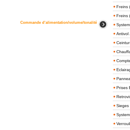
Freins 
Freins 
Commande d’alimentation/volume/tonalité
System
Antivol
Ceintur
Chauffa
Compteu
Eclairag
Panneau
Prises 
Retrovi
Sieges
System
Verroui