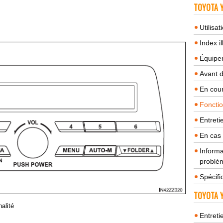
TOYOTA Y
Utilisa
Index il
Équipem
Avant 
En cour
Fonctio
Entreti
En cas
Informa
problèm
Spécifi
TOYOTA Y
alité
Entreti