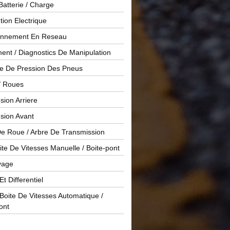
Batterie / Charge
ution Electrique
onnement En Reseau
ent / Diagnostics De Manipulation
le De Pression Des Pneus
/ Roues
ion Arriere
sion Avant
De Roue / Arbre De Transmission
te De Vitesses Manuelle / Boite-pont
yage
Et Differentiel
oite De Vitesses Automatique /
ont