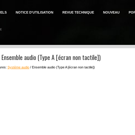
ELS
NOTICE D'UTILISATION
REVUE TECHNIQUE
NOUVEAU
PO
n: Ensemble audio (Type A [écran non tactile])
eures:
Système audio
/ Ensemble audio (Type A [écran non tactile])