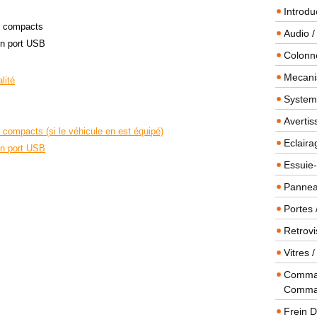
Introdu
s compacts
Audio /
/un port USB
Colonn
Mecanis
lité
Systeme
Averti
compacts (si le véhicule en est équipé)
Eclaira
/un port USB
Essuie-
Panneau
Portes 
Retrovi
Vitres 
Comman
Comma
Frein 