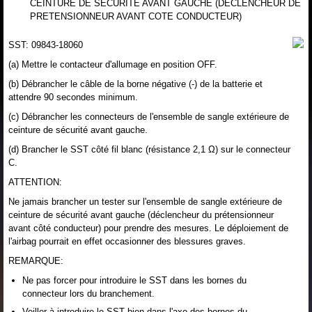
CEINTURE DE SECURITE AVANT GAUCHE (DECLENCHEUR DE
PRETENSIONNEUR AVANT COTE CONDUCTEUR)
SST: 09843-18060
(a) Mettre le contacteur d'allumage en position OFF.
(b) Débrancher le câble de la borne négative (-) de la batterie et
attendre 90 secondes minimum.
(c) Débrancher les connecteurs de l'ensemble de sangle extérieure de
ceinture de sécurité avant gauche.
(d) Brancher le SST côté fil blanc (résistance 2,1 Ω) sur le connecteur
C.
ATTENTION:
Ne jamais brancher un tester sur l'ensemble de sangle extérieure de
ceinture de sécurité avant gauche (déclencheur du prétensionneur
avant côté conducteur) pour prendre des mesures. Le déploiement de
l'airbag pourrait en effet occasionner des blessures graves.
REMARQUE:
Ne pas forcer pour introduire le SST dans les bornes du
connecteur lors du branchement.
Veiller à introduire le SST bien dans l'axe des bornes du