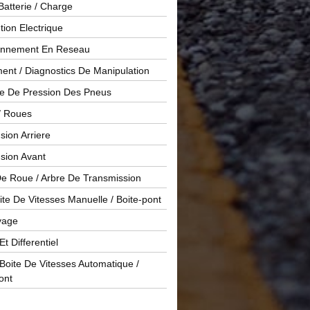
Batterie / Charge
ution Electrique
onnement En Reseau
ent / Diagnostics De Manipulation
le De Pression Des Pneus
/ Roues
ion Arriere
sion Avant
De Roue / Arbre De Transmission
te De Vitesses Manuelle / Boite-pont
yage
Et Differentiel
oite De Vitesses Automatique /
ont