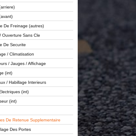
(arriere)
(avant)
e De Freinage (autres)
 / Ouverture Sans Cle
e De Securite
ge / Climatisation
rs / Jauges / Affichage
e (int)
x / Habillage Interieurs
Electriques (int)
seur (int)
es De Retenue Supplementaire
llage Des Portes