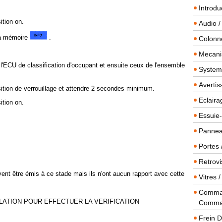
Introdu
ition on.
Audio /
la mémoire
.
Colonn
Mecanis
l'ECU de classification d'occupant et ensuite ceux de l'ensemble
Systeme
Averti
sition de verrouillage et attendre 2 secondes minimum.
Eclaira
ition on.
Essuie-
Panneau
Portes 
Retrovi
t être émis à ce stade mais ils n'ont aucun rapport avec cette
Vitres 
Comman
LATION POUR EFFECTUER LA VERIFICATION
Comma
Frein 