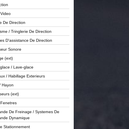
ction
 Video
e De Direction
me / Tringlerie De Direction
s D'assistance De Direction
sseur Sonore
ge (ext)
glace / Lave-glace
x / Habillage Exterieurs
/ Hayon
seurs (ext)
/ Fenetres
de De Freinage / Systemes De
nde Dynamique
De Stationnement