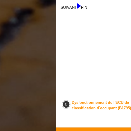
SUIVANT
FIN
Dysfonctionnement de l'ECU de
classification d'occupant (B1795)