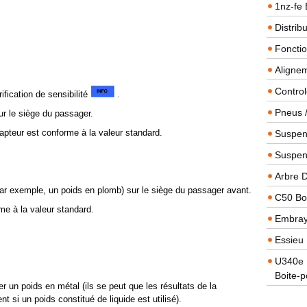
1nz-fe 
Distrib
Foncti
Alignem
Contro
rification de sensibilité
.
Pneus 
ur le siège du passager.
capteur est conforme à la valeur standard.
Suspens
Suspen
Arbre 
(par exemple, un poids en plomb) sur le siège du passager avant.
C50 Boi
rme à la valeur standard.
Embra
Essieu 
U340e B
Boite-p
iser un poids en métal (ils se peut que les résultats de la
t si un poids constitué de liquide est utilisé).