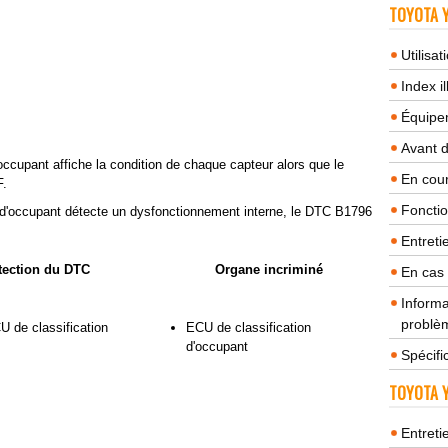
TOYOTA Y
Utilisa
Index il
Équipem
Avant 
occupant affiche la condition de chaque capteur alors que le
En cour
F.
Fonctio
 d'occupant détecte un dysfonctionnement interne, le DTC B1796
Entreti
tection du DTC
Organe incriminé
En cas
Informa
problèm
 de classification
ECU de classification
d'occupant
Spécifi
TOYOTA Y
Entreti