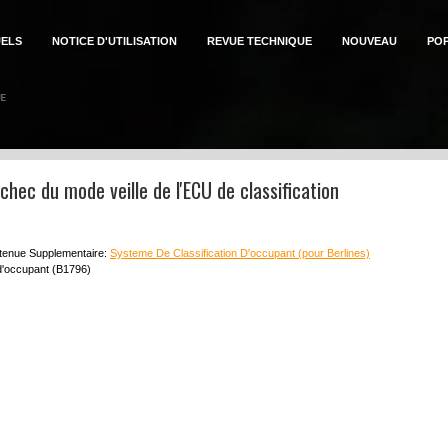
ELS
NOTICE D'UTILISATION
REVUE TECHNIQUE
NOUVEAU
PO
chec du mode veille de l'ECU de classification
tenue Supplementaire:
Systeme De Classification D'occupant (pour Berlines)
 d'occupant (B1796)