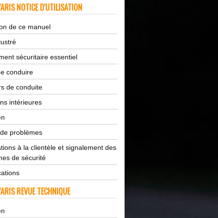
ARIS NOTICE D'UTILISATION
tion de ce manuel
lustré
ent sécuritaire essentiel
de conduire
s de conduite
ns intérieures
en
 de problèmes
tions à la clientèle et signalement des
es de sécurité
cations
ARIS REVUE TECHNIQUE
en