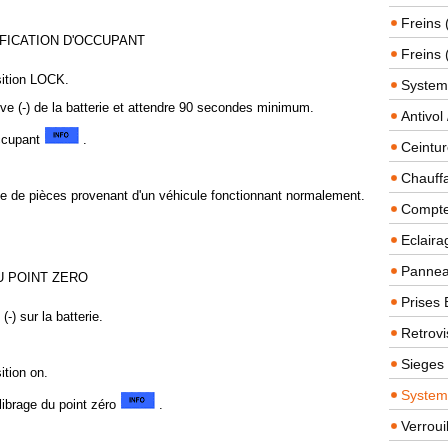
Freins 
FICATION D'OCCUPANT
Freins 
sition LOCK.
System
ive (-) de la batterie et attendre 90 secondes minimum.
Antivol
occupant
.
Ceintur
Chauffa
'aide de pièces provenant d'un véhicule fonctionnant normalement.
Compteu
Eclairag
Panneau
U POINT ZERO
Prises 
-) sur la batterie.
Retrovi
Sieges
ition on.
System
alibrage du point zéro
.
Verroui