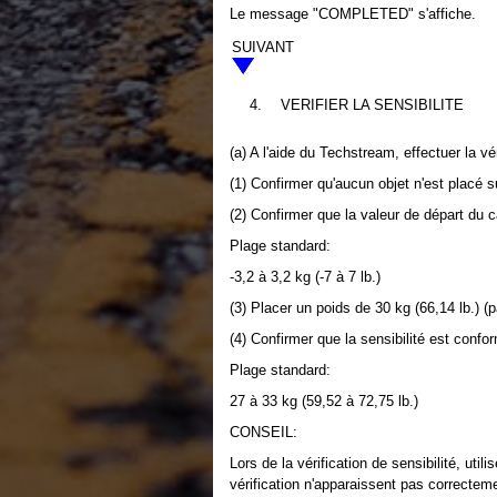
Le message "COMPLETED" s'affiche.
SUIVANT
4.
VERIFIER LA SENSIBILITE
(a) A l'aide du Techstream, effectuer la vé
(1) Confirmer qu'aucun objet n'est placé s
(2) Confirmer que la valeur de départ du 
Plage standard:
-3,2 à 3,2 kg (-7 à 7 lb.)
(3) Placer un poids de 30 kg (66,14 lb.) 
(4) Confirmer que la sensibilité est confo
Plage standard:
27 à 33 kg (59,52 à 72,75 lb.)
CONSEIL:
Lors de la vérification de sensibilité, util
vérification n'apparaissent pas correctemen