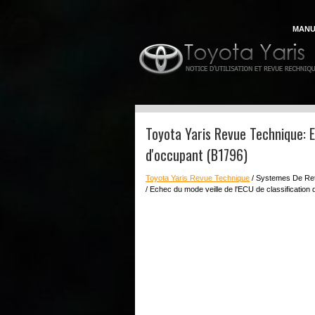
MANU
Toyota Yaris Revue Technique: E
d'occupant (B1796)
Toyota Yaris Revue Technique
/ Systemes De Re
/ Echec du mode veille de l'ECU de classification