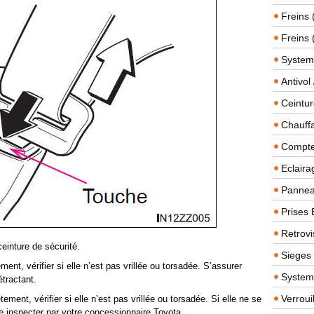
Freins 
Freins 
System
Antivol
Ceintur
Chauffa
Compteu
Eclairag
Panneau
Prises 
Retrovi
einture de sécurité.
Sieges
ent, vérifier si elle n’est pas vrillée ou torsadée. S’assurer
System
étractant.
Verroui
ment, vérifier si elle n’est pas vrillée ou torsadée. Si elle ne se
re inspecter par votre concessionnaire Toyota.