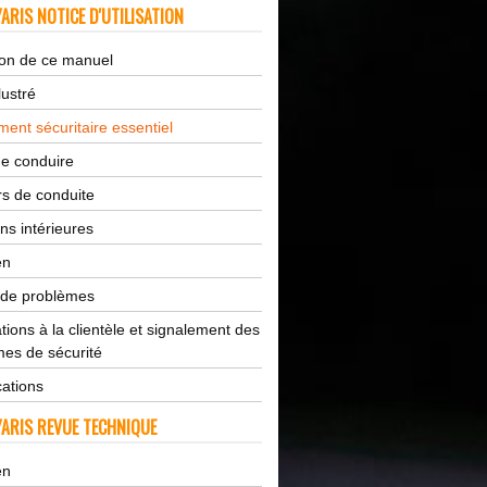
ARIS NOTICE D'UTILISATION
tion de ce manuel
lustré
ent sécuritaire essentiel
de conduire
s de conduite
ns intérieures
en
 de problèmes
tions à la clientèle et signalement des
es de sécurité
cations
ARIS REVUE TECHNIQUE
en