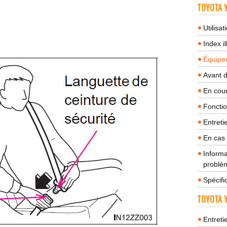
TOYOTA Y
Utilisa
Index il
Équipem
Avant 
En cour
Fonctio
Entreti
En cas
Informa
problèm
Spécifi
TOYOTA Y
Entreti