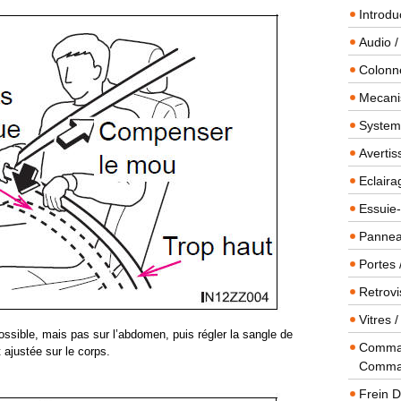
Introdu
Audio /
Colonn
Mecanis
Systeme
Averti
Eclaira
Essuie-
Panneau
Portes 
Retrovi
Vitres 
ossible, mais pas sur l’abdomen, puis régler la sangle de
Comman
 ajustée sur le corps.
Comma
Frein 