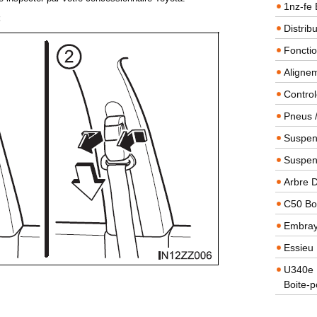
1nz-fe 
Distrib
Foncti
Alignem
Contro
Pneus 
Suspens
Suspen
Arbre 
C50 Boi
Embra
Essieu 
U340e B
Boite-p