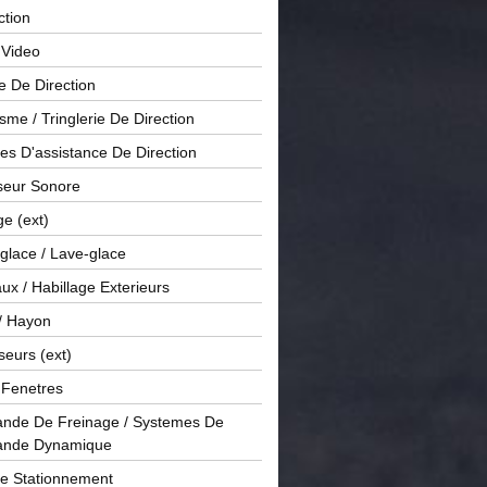
ction
 Video
e De Direction
me / Tringlerie De Direction
s D'assistance De Direction
sseur Sonore
ge (ext)
glace / Lave-glace
x / Habillage Exterieurs
/ Hayon
seurs (ext)
/ Fenetres
de De Freinage / Systemes De
nde Dynamique
De Stationnement