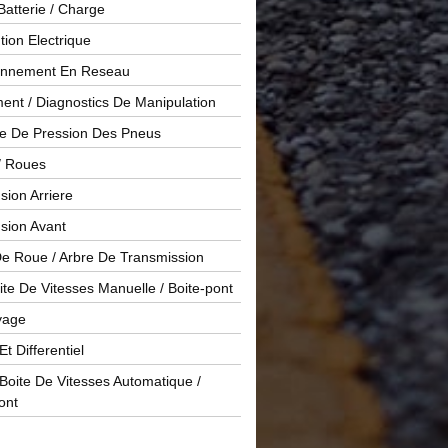
Batterie / Charge
ution Electrique
onnement En Reseau
ent / Diagnostics De Manipulation
le De Pression Des Pneus
/ Roues
ion Arriere
sion Avant
De Roue / Arbre De Transmission
te De Vitesses Manuelle / Boite-pont
yage
Et Differentiel
oite De Vitesses Automatique /
ont