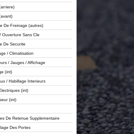
(arriere)
(avant)
e De Freinage (autres)
 / Ouverture Sans Cle
e De Securite
ge / Climatisation
rs / Jauges / Affichage
e (int)
x / Habillage Interieurs
Electriques (int)
seur (int)
es De Retenue Supplementaire
llage Des Portes