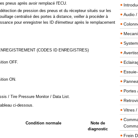
des pneus après avoir remplacé l'ECU.
Introdu
étection de pression des pneus et du récepteur situés sur les
Audio /
illage centralisé des portes à distance, veiller à procéder à
issance pour enregistrer les ID d'émetteur après le remplacement
Colonn
Mecanis
Systeme
ENREGISTREMENT (CODES ID ENREGISTRES)
Averti
sition OFF.
Eclaira
Essuie-
sition ON.
Panneau
Portes 
sis / Tire Pressure Monitor / Data List.
Retrovi
 tableau ci-dessous.
Vitres 
Comman
Condition normale
Note de
Comma
diagnostic
Frein 