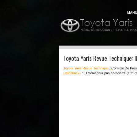
MANU
Toyota Yaris Revue Technique: I
Toyota Yaris Revue Technique
/ Controle De Pre
Hatchback)
/ ID d'émetteur pas enregistré (C217