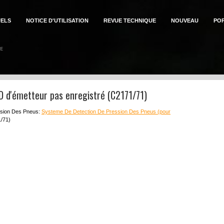
ELS
NOTICE D'UTILISATION
REVUE TECHNIQUE
NOUVEAU
PO
D d'émetteur pas enregistré (C2171/71)
ssion Des Pneus:
Systeme De Detection De Pression Des Pneus (pour
1/71)