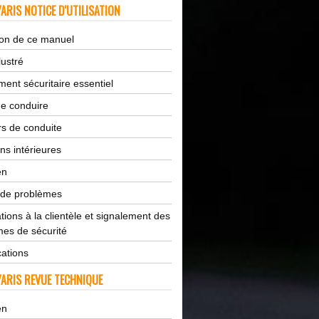
ARIS NOTICE D'UTILISATION
tion de ce manuel
lustré
ent sécuritaire essentiel
de conduire
s de conduite
ns intérieures
en
 de problèmes
tions à la clientèle et signalement des
es de sécurité
cations
ARIS REVUE TECHNIQUE
en