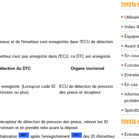
TOYOTA Y
Utilisa
Index il
Équipem
neus et de l'émetteur sont enregistrés dans l'ECU de détection
Avant 
En cour
etteur n'est pas enregistré dans l'ECU, ce DTC est enregistré.
Fonctio
détection du DTC
Organe incriminé
Entreti
En cas
 enregistré. (Lorsqu'un code ID
ECU de détection de pression
minutes ou plus)
des pneus et récepteur
Informa
problèm
Spécifi
TOYOTA Y
écepteur de détection de pression des pneus, relever les ID
hstream et en prendre note avant la dépose.
Entreti
tialisation
après l'enregistrement
des ID d'émetteur