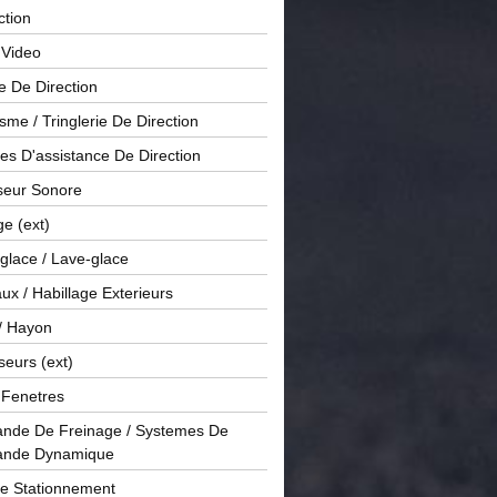
ction
 Video
e De Direction
me / Tringlerie De Direction
s D'assistance De Direction
sseur Sonore
ge (ext)
glace / Lave-glace
x / Habillage Exterieurs
/ Hayon
seurs (ext)
/ Fenetres
de De Freinage / Systemes De
nde Dynamique
De Stationnement