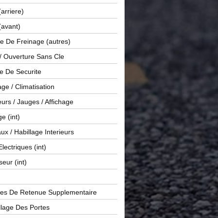
(arriere)
(avant)
e De Freinage (autres)
 / Ouverture Sans Cle
e De Securite
ge / Climatisation
rs / Jauges / Affichage
e (int)
x / Habillage Interieurs
Electriques (int)
seur (int)
es De Retenue Supplementaire
llage Des Portes