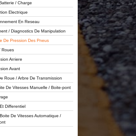
Batterie / Charge
ution Electrique
onnement En Reseau
ent / Diagnostics De Manipulation
le De Pression Des Pneus
/ Roues
ion Arriere
sion Avant
De Roue / Arbre De Transmission
te De Vitesses Manuelle / Boite-pont
yage
Et Differentiel
oite De Vitesses Automatique /
ont