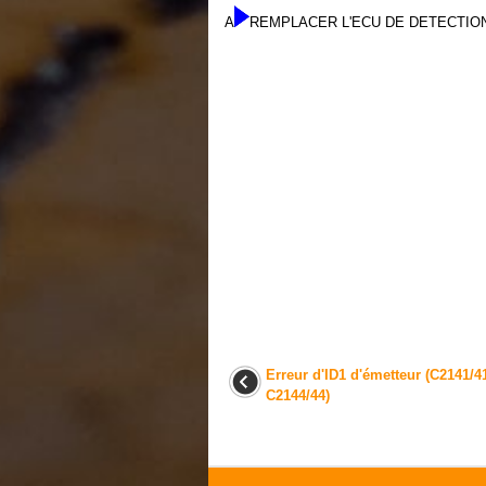
A
REMPLACER L'ECU DE DETECTIO
Erreur d'ID1 d'émetteur (C2141/4
C2144/44)