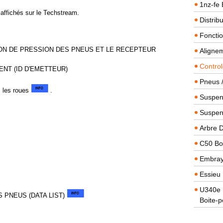
1nz-fe 
 affichés sur le Techstream.
Distrib
Foncti
ON DE PRESSION DES PNEUS ET LE RECEPTEUR
Alignem
Contro
NT (ID D'EMETTEUR)
Pneus 
s les roues
.
Suspens
Suspen
Arbre 
C50 Boi
Embra
Essieu 
U340e B
 PNEUS (DATA LIST)
Boite-p