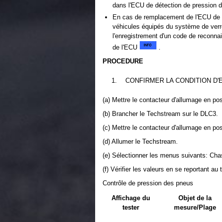
dans l'ECU de détection de pression 
En cas de remplacement de l'ECU de d
véhicules équipés du système de verrou
l'enregistrement d'un code de reconna
de l'ECU
.
PROCEDURE
1.
CONFIRMER LA CONDITION D'
(a) Mettre le contacteur d'allumage en po
(b) Brancher le Techstream sur le DLC3.
(c) Mettre le contacteur d'allumage en po
(d) Allumer le Techstream.
(e) Sélectionner les menus suivants: Chas
(f) Vérifier les valeurs en se reportant au
Contrôle de pression des pneus
Affichage du
Objet de la
tester
mesure/Plage