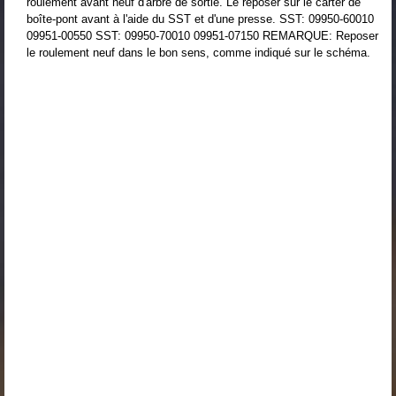
roulement avant neuf d'arbre de sortie. Le reposer sur le carter de
boîte-pont avant à l'aide du SST et d'une presse. SST: 09950-60010
09951-00550 SST: 09950-70010 09951-07150 REMARQUE: Reposer
le roulement neuf dans le bon sens, comme indiqué sur le schéma.