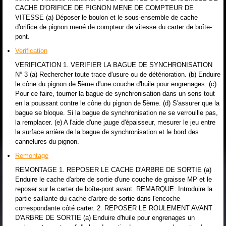
CACHE D'ORIFICE DE PIGNON MENE DE COMPTEUR DE
VITESSE (a) Déposer le boulon et le sous-ensemble de cache
d'orifice de pignon mené de compteur de vitesse du carter de boîte-
pont.
Verification
VERIFICATION 1. VERIFIER LA BAGUE DE SYNCHRONISATION
N° 3 (a) Rechercher toute trace d'usure ou de détérioration. (b) Enduire
le cône du pignon de 5ème d'une couche d'huile pour engrenages. (c)
Pour ce faire, tourner la bague de synchronisation dans un sens tout
en la poussant contre le cône du pignon de 5ème. (d) S'assurer que la
bague se bloque. Si la bague de synchronisation ne se verrouille pas,
la remplacer. (e) A l'aide d'une jauge d'épaisseur, mesurer le jeu entre
la surface arrière de la bague de synchronisation et le bord des
cannelures du pignon.
Remontage
REMONTAGE 1. REPOSER LE CACHE D'ARBRE DE SORTIE (a)
Enduire le cache d'arbre de sortie d'une couche de graisse MP et le
reposer sur le carter de boîte-pont avant. REMARQUE: Introduire la
partie saillante du cache d'arbre de sortie dans l'encoche
correspondante côté carter. 2. REPOSER LE ROULEMENT AVANT
D'ARBRE DE SORTIE (a) Enduire d'huile pour engrenages un