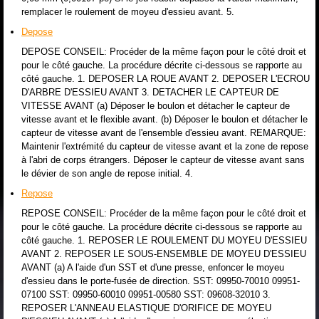
remplacer le roulement de moyeu d'essieu avant. 5.
Depose
DEPOSE CONSEIL: Procéder de la même façon pour le côté droit et
pour le côté gauche. La procédure décrite ci-dessous se rapporte au
côté gauche. 1. DEPOSER LA ROUE AVANT 2. DEPOSER L'ECROU
D'ARBRE D'ESSIEU AVANT 3. DETACHER LE CAPTEUR DE
VITESSE AVANT (a) Déposer le boulon et détacher le capteur de
vitesse avant et le flexible avant. (b) Déposer le boulon et détacher le
capteur de vitesse avant de l'ensemble d'essieu avant. REMARQUE:
Maintenir l'extrémité du capteur de vitesse avant et la zone de repose
à l'abri de corps étrangers. Déposer le capteur de vitesse avant sans
le dévier de son angle de repose initial. 4.
Repose
REPOSE CONSEIL: Procéder de la même façon pour le côté droit et
pour le côté gauche. La procédure décrite ci-dessous se rapporte au
côté gauche. 1. REPOSER LE ROULEMENT DU MOYEU D'ESSIEU
AVANT 2. REPOSER LE SOUS-ENSEMBLE DE MOYEU D'ESSIEU
AVANT (a) A l'aide d'un SST et d'une presse, enfoncer le moyeu
d'essieu dans le porte-fusée de direction. SST: 09950-70010 09951-
07100 SST: 09950-60010 09951-00580 SST: 09608-32010 3.
REPOSER L'ANNEAU ELASTIQUE D'ORIFICE DE MOYEU