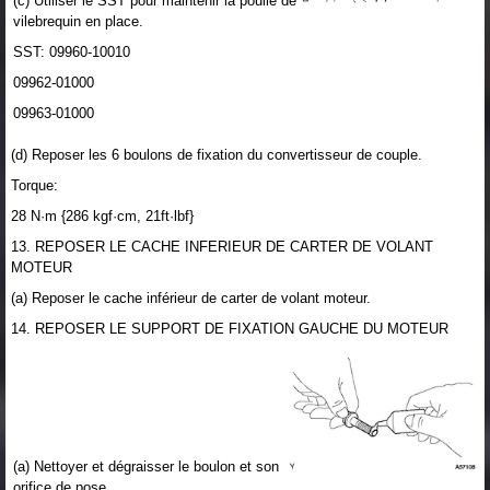
(c) Utiliser le SST pour maintenir la poulie de
vilebrequin en place.
SST: 09960-10010
09962-01000
09963-01000
(d) Reposer les 6 boulons de fixation du convertisseur de couple.
Torque:
28 N·m {286 kgf·cm, 21ft·lbf}
13. REPOSER LE CACHE INFERIEUR DE CARTER DE VOLANT
MOTEUR
(a) Reposer le cache inférieur de carter de volant moteur.
14. REPOSER LE SUPPORT DE FIXATION GAUCHE DU MOTEUR
(a) Nettoyer et dégraisser le boulon et son
orifice de pose.