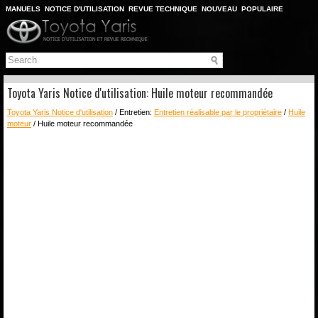
MANUELS
NOTICE D'UTILISATION
REVUE TECHNIQUE
NOUVEAU
POPULAIRE
PLAN DU SITE
CHERCHER
Toyota Yaris Notice d'utilisation: Huile moteur recommandée
Toyota Yaris Notice d'utilisation
/ Entretien:
Entretien réalisable par le propriétaire
/
Huile
moteur
/ Huile moteur recommandée