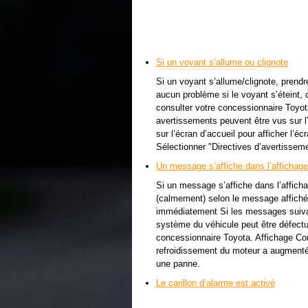
Si un voyant s’allume ou clignote
Si un voyant s’allume/clignote, prendr
aucun problème si le voyant s’éteint, 
consulter votre concessionnaire Toyota
avertissements peuvent être vus sur l’a
sur l’écran d’accueil pour afficher l’é
Sélectionner "Directives d’avertisseme
Un message s’affiche dans l’affichage
Si un message s’affiche dans l’affich
(calmement) selon le message affiché.
immédiatement Si les messages suivant
système du véhicule peut être défectue
concessionnaire Toyota. Affichage Cond
refroidissement du moteur a augmenté
une panne.
Le carillon d’alarme est activé