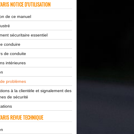
ARIS NOTICE D'UTILISATION
tion de ce manuel
lustré
ent sécuritaire essentiel
de conduire
s de conduite
ns intérieures
en
 de problèmes
tions à la clientèle et signalement des
es de sécurité
cations
ARIS REVUE TECHNIQUE
en