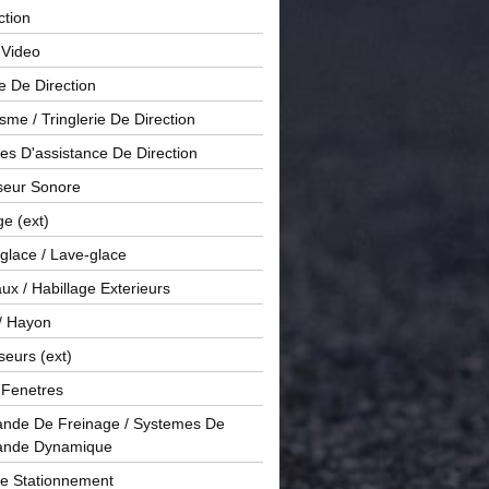
ction
 Video
e De Direction
me / Tringlerie De Direction
s D'assistance De Direction
sseur Sonore
ge (ext)
glace / Lave-glace
x / Habillage Exterieurs
/ Hayon
seurs (ext)
/ Fenetres
de De Freinage / Systemes De
nde Dynamique
De Stationnement