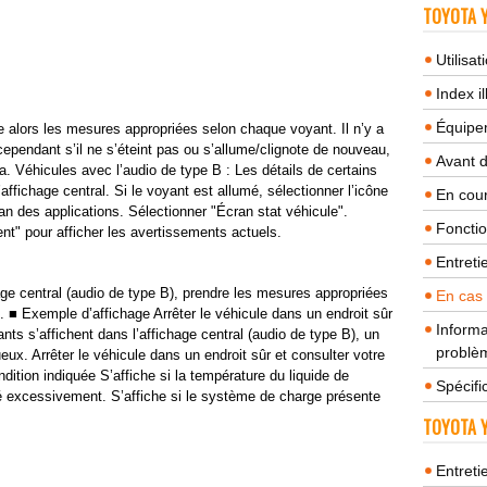
TOYOTA Y
Utilisa
Index il
Équipem
e alors les mesures appropriées selon chaque voyant. Il n’y a
cependant s’il ne s’éteint pas ou s’allume/clignote de nouveau,
Avant 
. Véhicules avec l’audio de type B : Les détails de certains
ffichage central. Si le voyant est allumé, sélectionner l’icône
En cour
cran des applications. Sélectionner "Écran stat véhicule".
Fonctio
nt" pour afficher les avertissements actuels.
Entreti
age central (audio de type B), prendre les mesures appropriées
En cas
 ■ Exemple d’affichage Arrêter le véhicule dans un endroit sûr
Informa
s s’affichent dans l’affichage central (audio de type B), un
problèm
ux. Arrêter le véhicule dans un endroit sûr et consulter votre
ition indiquée S’affiche si la température du liquide de
Spécifi
 excessivement. S’affiche si le système de charge présente
TOYOTA Y
Entreti