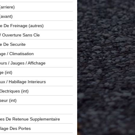
(arriere)
(avant)
e De Freinage (autres)
 / Ouverture Sans Cle
e De Securite
ge / Climatisation
rs / Jauges / Affichage
e (int)
x / Habillage Interieurs
Electriques (int)
seur (int)
es De Retenue Supplementaire
llage Des Portes