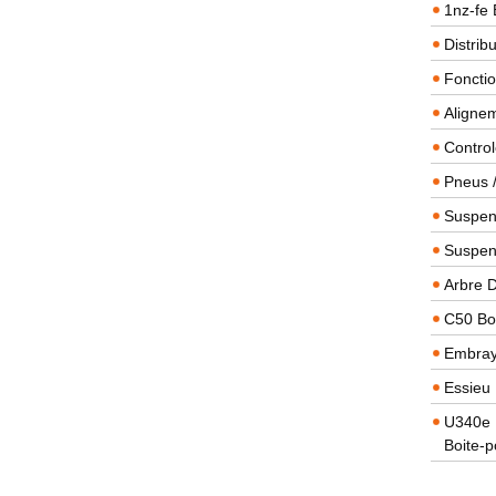
1nz-fe 
Distrib
Foncti
Alignem
Contro
Pneus 
Suspens
Suspen
Arbre 
C50 Boi
Embra
Essieu 
U340e B
Boite-p