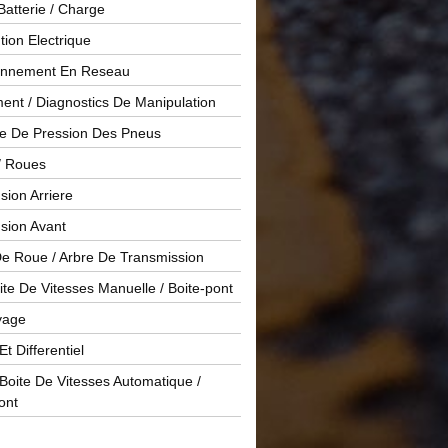
Batterie / Charge
ution Electrique
onnement En Reseau
ent / Diagnostics De Manipulation
le De Pression Des Pneus
/ Roues
ion Arriere
sion Avant
De Roue / Arbre De Transmission
te De Vitesses Manuelle / Boite-pont
yage
Et Differentiel
oite De Vitesses Automatique /
ont