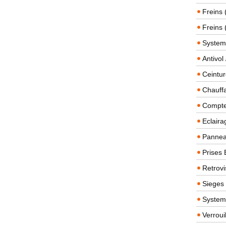
Freins 
Freins 
System
Antivol
Ceintur
Chauffa
Compteu
Eclairag
Panneau
Prises 
Retrovi
Sieges
System
Verroui