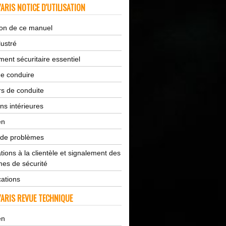
ARIS NOTICE D'UTILISATION
tion de ce manuel
lustré
ent sécuritaire essentiel
de conduire
s de conduite
ns intérieures
en
 de problèmes
tions à la clientèle et signalement des
es de sécurité
cations
ARIS REVUE TECHNIQUE
en