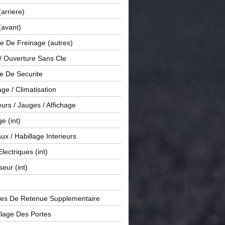
(arriere)
(avant)
e De Freinage (autres)
 / Ouverture Sans Cle
e De Securite
ge / Climatisation
rs / Jauges / Affichage
e (int)
x / Habillage Interieurs
Electriques (int)
seur (int)
es De Retenue Supplementaire
llage Des Portes