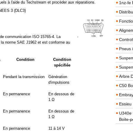
els à l'aide du Techstream et procéder aux réparations.
1nz-fe 
EES 3 (DLC3)
Distrib
Foncti
Alignem
le de communication ISO 15765-4. La
Contro
à la norme SAE J1962 et est conforme au
Pneus 
Suspens
a
Condition
Condition
spécifiée
Suspen
Arbre 
Pendant la transmission
Génération
d'impulsions
C50 Boi
En permanence
En dessous de
Embra
1 Ω
Essieu 
En permanence
En dessous de
U340e B
1 Ω
Boite-p
En permanence
11 à 14 V