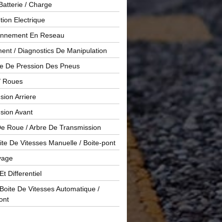
Batterie / Charge
ution Electrique
onnement En Reseau
ent / Diagnostics De Manipulation
le De Pression Des Pneus
/ Roues
ion Arriere
sion Avant
De Roue / Arbre De Transmission
te De Vitesses Manuelle / Boite-pont
yage
Et Differentiel
oite De Vitesses Automatique /
ont