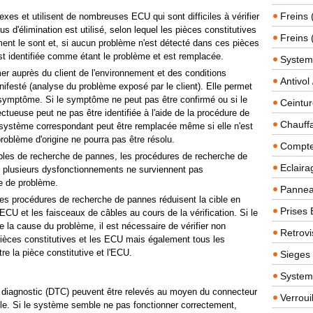
Freins 
es et utilisent de nombreuses ECU qui sont difficiles à vérifier
s d'élimination est utilisé, selon lequel les pièces constitutives
Freins 
ement le sont et, si aucun problème n'est détecté dans ces pièces
st identifiée comme étant le problème et est remplacée.
System
mer auprès du client de l'environnement et des conditions
Antivol
nifesté (analyse du problème exposé par le client). Elle permet
e symptôme. Si le symptôme ne peut pas être confirmé ou si le
Ceintur
ctueuse peut ne pas être identifiée à l'aide de la procédure de
Chauffa
 système correspondant peut être remplacée même si elle n'est
oblème d'origine ne pourra pas être résolu.
Compteu
ables de recherche de pannes, les procédures de recherche de
Eclairag
 plusieurs dysfonctionnements ne surviennent pas
e de problème.
Panneau
, les procédures de recherche de pannes réduisent la cible en
Prises 
 ECU et les faisceaux de câbles au cours de la vérification. Si le
 la cause du problème, il est nécessaire de vérifier non
Retrovi
ièces constitutives et les ECU mais également tous les
e la pièce constitutive et l'ECU.
Sieges
System
diagnostic (DTC) peuvent être relevés au moyen du connecteur
Verroui
le. Si le système semble ne pas fonctionner correctement,