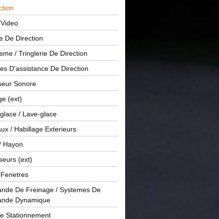
ction
 Video
e De Direction
me / Tringlerie De Direction
s D'assistance De Direction
sseur Sonore
ge (ext)
glace / Lave-glace
x / Habillage Exterieurs
/ Hayon
seurs (ext)
/ Fenetres
de De Freinage / Systemes De
nde Dynamique
De Stationnement