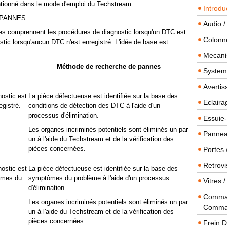
entionné dans le mode d'emploi du Techstream.
Introdu
 PANNES
Audio /
s comprennent les procédures de diagnostic lorsqu'un DTC est
Colonn
stic lorsqu'aucun DTC n'est enregistré. L'idée de base est
Mecanis
Méthode de recherche de pannes
Systeme
Averti
ostic est
La pièce défectueuse est identifiée sur la base des
Eclaira
gistré.
conditions de détection des DTC à l'aide d'un
processus d'élimination.
Essuie-
Les organes incriminés potentiels sont éliminés un par
Panneau
un à l'aide du Techstream et de la vérification des
pièces concernées.
Portes 
Retrovi
ostic est
La pièce défectueuse est identifiée sur la base des
ômes du
symptômes du problème à l'aide d'un processus
Vitres 
d'élimination.
Comman
Les organes incriminés potentiels sont éliminés un par
Comma
un à l'aide du Techstream et de la vérification des
pièces concernées.
Frein 