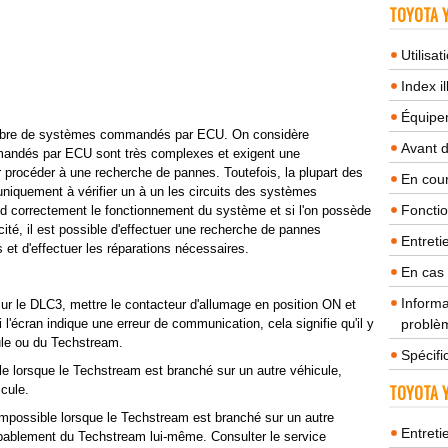
TOYOTA Y
Utilisa
Index il
Équipem
mbre de systèmes commandés par ECU. On considère
Avant 
andés par ECU sont très complexes et exigent une
procéder à une recherche de pannes. Toutefois, la plupart des
En cour
uniquement à vérifier un à un les circuits des systèmes
Fonctio
 correctement le fonctionnement du système et si l'on possède
ité, il est possible d'effectuer une recherche de pannes
Entreti
 et d'effectuer les réparations nécessaires.
En cas
Informa
ur le DLC3, mettre le contacteur d'allumage en position ON et
 l'écran indique une erreur de communication, cela signifie qu'il y
problèm
ule ou du Techstream.
Spécifi
e lorsque le Techstream est branché sur un autre véhicule,
TOYOTA Y
icule.
mpossible lorsque le Techstream est branché sur un autre
Entreti
obablement du Techstream lui-même. Consulter le service